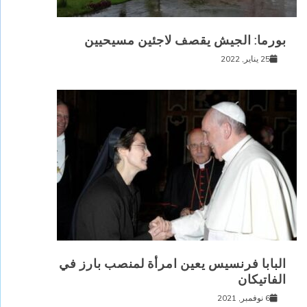
بورما: الجيش يقصف لاجئين مسيحيين
25 يناير, 2022
البابا فرنسيس يعين امرأة لمنصب بارز في
الفاتيكان
6 نوفمبر, 2021