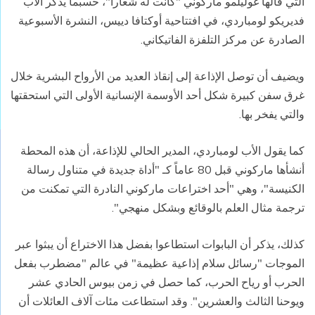
التي قالها غوليلمو ماركوني "كانت له شعاراً"، حسبما يذكر الأب
فديريكو لومباردي، في افتتاحية أوكتافا دييس، النشرة الأسبوعية
الصادرة عن مركز التلفزة الفاتيكاني.
ويضيف أن توصل الإذاعة إلى إنقاذ العديد من الأرواح البشرية خلال
غرق سفن كبيرة شكل أحد الأوسمة الإنسانية الأولى التي استحقتها
والتي يفخر بها.
كما يقول الأب لومباردي، المدير الحالي للإذاعة، أن هذه المحطة
أنشأها ماركوني قبل 80 عاماً كـ "أداة جديدة في متناول رسالة
الكنيسة"، وهي "أحد اختراعات ماركوني النادرة التي تمكنت من
ترجمة مثال العلم بالوقائع وبشكل منهجي".
كذلك، يذكر أن البابوات استطاعوا بفضل هذا الاختراع أن يبثوا عبر
الموجات "رسائل سلام إذاعية عظيمة" في عالم "مضطرب بفعل
الحرب أو رياح الحرب، كما حصل في زمن بيوس الحادي عشر
ويوحنا الثالث والعشرين". وقد استطاعت مئات آلاف العائلات أن