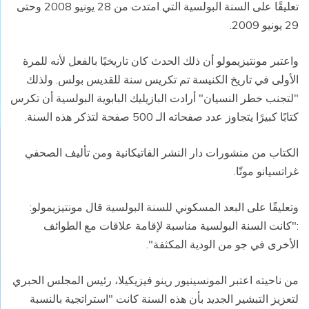
تعليقًا على السنة البولسية التي امتدت من 28 يونيو 2008 وحتى
29 يونيو 2009.
واعتبر مونتيزيمولو أن ذلك الحدث كان تاريخيًا بالفعل لأنه للمرة
الأولى في تاريخ الكنيسة تم تكريس سنة للقديس بولس. ولذلك
"لتجنب خطر النسيان" أرادت البازيليك البابوية البولسية أن تكرس
كتابًا كبيرًا يتجاوز عدد صفحاته الـ 500 صفحة لتذكر هذه السنة.
الكتاب من منشورات دار النشر الفاتيكانية ومن تأليف الصحفي
غراتسيانو موتّا.
وتعليقًا على البعد المسكوني للسنة البولسية قال مونتيزيمولو:
:"كانت السنة البولسية مناسبة لإقامة علاقات مع الطوائف
الأخرى في جو من الودية المكثفة".
من ناحيته اعتبر المونسينيور رينو فيزيكيلا، رئيس المجلس الحبري
لتعزيز التبشير الجديد بأن هذه السنة كانت "استراتجية بالنسبة