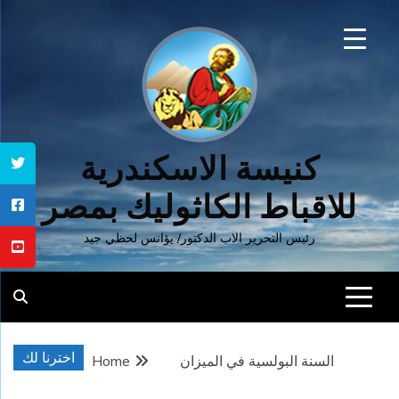
Ski
t
conten
كنيسة الاسكندرية
للاقباط الكاثوليك بمصر
رئيس التحرير الاب الدكتور/ يؤانس لحظي جيد
اخترنا لك
السنة البولسية في الميزان
Home