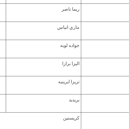
ريما ناصر
ماري انياس
جواده لوبه
اليزا برازا
تريزا ايرينيه
بريديد
كريستين