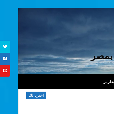
 بمصر
 بطرس
اخترنا لك