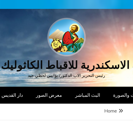
الاسكندرية للاقباط الكاثوليك
رئيس التحرير الاب الدكتور/ يؤانس لحظي جيد
 والصورة
البث المباشر
معرض الصور
دار القديس
Home