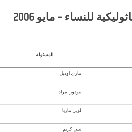
كية للنساء – مايو 2006
المسئولة
ماري اوديل
تيودورا مراد
لويي ماريا
نيلي كريم