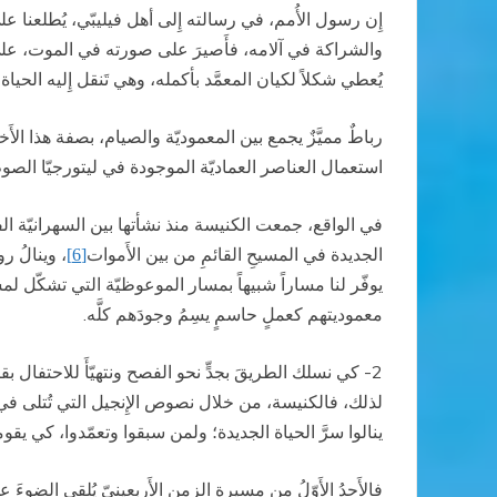
إِن رسول الأُمم، في رسالته إِلى أهل فيليبّي، يُطلعنا عل
والشراكة في آلامه، فأَصيرَ على صورته في الموت، على أَ
يُعطي شكلاً لكيان المعمَّد بأكمله، وهي تَنقل إِليه الحياة
رباطٌ مميَّزٌ يجمع بين المعموديّة والصيام، بصفة هذا الأَخ
استعمال العناصر العماديّة الموجودة في ليتورجيّا الصوم 
في الواقع، جمعت الكنيسة منذ نشأتها بين السهرانيّة الف
الجديدة في المسيحِ القائمِ من بين الأَموات
، وينالُ ر
[6]
يوفّر لنا مساراً شبيهاً بمسار الموعوظيّة التي تشكّل لمس
معموديتهم كعملٍ حاسمٍ يسِمُ وجودَهم كلَّه.
2- كي نسلك الطريقَ بجدٍّ نحو الفصح ونتهيّأَ للاحتفال ب
لذلك، فالكنيسة، من خلال نصوص الإِنجيل التي تُتلى في آ
ينالوا سرَّ الحياة الجديدة؛ ولمن سبقوا وتعمّدوا، كي يقوم
فالأَحدُ الأَوّلُ من مسيرة الزمن الأَربعينيّ يُلقي الضو