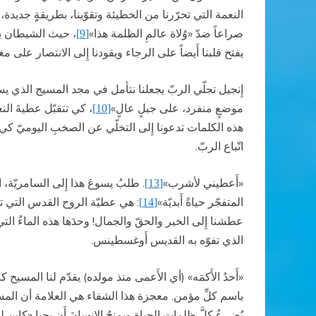
النعمة التي تحرّرنا من الخطيئة وتقوّينا، بطريقةٍِ جديدة،
صراعاً ضدّ «وُلاة عالمِ الظلمة هذا»
، حيث الشيطان يعم
[9]
يفتح قلبنا أَيضاً على الرجاء ويقودنا إِلى الانتصار على م
إِنجيل تجلّي الربّ يجعلنا نتأمل في مجد المسيح الذي يسبق
موضعٍ منفرد، على جبلٍ عالٍ»
، كي تتقبّل عطيةَ الن
[10]
هذه الكلمات تدعونا إِلى التخلّي عن الصخبِ اليوميّ كي نغو
اتّباع الربّ.
«أَعطيني لأشرب»
. طلبُ يسوعَ هذا إِلى السامريّة، ا
[13]
المتفجّر حياةً أَبديّة»
: هي عطيّة الروح القدس التي تج
[14]
عطشنا إِلى الخير والحقّ والجمال! وحدَها هذه الماءُ التي
الذي تفوّه به القديس أَوغسطينس.
«أَحدُ الأَكمَه» (أي الأَعمى منذ مولده) يقدّم لنا المسيح كن
باسم كلِّ مؤمن. معجزة هذا الشفاء هي العلامة أن المسيحَ، 
يُضيءُ كلَّ ظلمات الحياة ويمنحُ الإِنسانَ أَن يحيا «كابنٍ لل