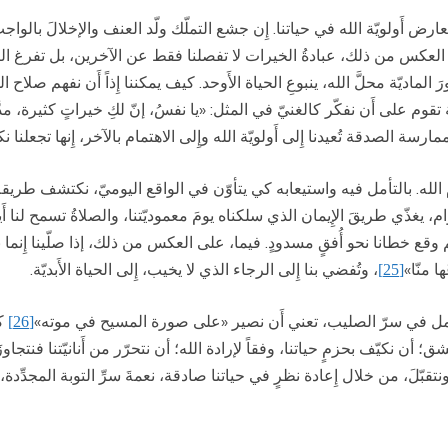
 تعارض أَولويّة الله في حياتنا. إِن جشع التملّك ولّد العنف والإخلالَ با
لى العكس من ذلك، عبادةُ الخيرات لا تفصلنا فقط عن الآخرين، بل تفرغ الك
ورَ الماديّة محلَّ الله، ينبوعِ الحياة الأَوحد. كيف يمكننا إِذاً أَن نفهم صلاح
 تقوم على أَن نفكّر كالغنيّ في المثل: «يا نفسُ، إنّ لكِ خيراتٍ كثيرة، م
 ممارسة الصدقة تُعيدنا إِلى أَولويّة الله وإِلى الاهتمام بالآخر، إِنها تجعل
َ الله. بالتأمل فيه واستيعابه كي يتأوّن في الواقع اليوميّ، نكتشف طريقة
لدوام، يغذّي طريقَ الإِيمان الذي سلكناه يومَ معموديّتنا، والصلاةُ تسمح لنا
 وقع خطانا نحو أُفقٍ مسدودٍ. فيما، على العكس من ذلك، إذا صلّينا إِنما ن
ا منّا»
، وتُفضي بنا إِلى الرجاء الذي لا يخيب، إِلى الحياة الأَبديّة.
[25]
أمل في سرّ الصليب، تعني أَن نصير «على صورة المسيح في موته»
كي
[26]
ن نكيّف بحزمٍ حياتنا، وفقاً لإرادة الله؛ أن نتحرّر من أَنانيّتنا فنتجاو
بّلَ، من خلال إِعادة نظرٍ في حياتنا صادقة، نعمةَ سرِّ التوبة المجدِّدة،