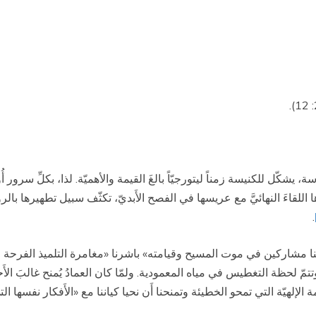
اسة، يشكّل للكنيسة زمناً ليتورجيّاً بالغَ القيمة والأهميّة. لذا، بكلِّ سرو
 اللقاءَ النهائيَّ مع عريسها في الفصح الأَبديّ، تكثّف سبيل تطهيرها بالرو
.
صبحنا مشاركين في موت المسيح وقيامته» باشرنا «مغامرة التلميذ الفرحة ا
تتمّ لحظة التغطيس في مياه المعمودية. ولمّا كان العمادُ يُمنح غالبَ الأ
لرحمة الإلهيّة التي تمحو الخطيئة وتمنحنا أَن نحيا كياننا مع «الأَفكار نفسه