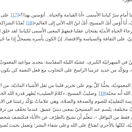
 أَمام سرّ كياننا الأَسمى: «أَنا القيامة والحياة… أتؤمنين بهذا؟»
. على أ
[17]
نا أُؤمن أَنكَ المسيح، أَنكَ ابنُ الله الآتي إِلى العالم»
. تُعدّنا الشر
[18]
ورجاءَ الحياة الأَبديّة يفتحان عقلنا فنفهمُ المعنى الأَسمى لكياننا: لقد خلق
، على الثقافة والسياسة والاقتصاد. إنّ الكون بأَسره يضمحلُّ إِذا ما حُرم
ّ في السهرانيّة الكبرى، عشيّة الليلة المقدّسة: بتجديد مواعيد المعموديّة، ن
وح»، ونؤكّد من جديد عزمنا الراسخ على التجاوب مع فعل النعمة كي نكون ت
يّة، يحثُّنا كلَّ يوم على تحرير قلبنا من ثقل الأَشياء الماديّة، من الارت
له أَنه محبّة
. وصليبُ المسيح، «كلامُ الصليب» يُظهر قدرة الله الخل
[19]
سة التقليديّة للصوم والصدقة والصلاة، وهي علاماتٌ تؤكّد رغبتنا في الارتدا
ٌ مختلفة، يتّسم عند المسيحيّ بمعنى دينيّ عميق: عندما نخفّف من ترف مائ
قط من النوافل -، نتعلّم أَن نشيحَ بالطرْف عن «الأَنا» فنكتشفَ شخصاً 
نّها بالأَحرى انفتاحٌ على الله وعلى شقاء البشر؛ وتعمل بحيث تُصبح المح