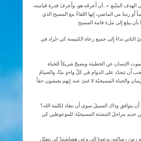
الهدف المتّبع: «…أن أَعرفَه هو، وأَعرفَ قدرةَ قيامته،
اً أَو رتبةً من الماضي، إِنها اللقاءُ مع المسيح الذي
ا بأن يبلغ إِلى ملءِ قامة المسيح.
نيّ الثاني نداءً إِلى جميع رعاة الكنيسة كي «يُزاد في
يموت الإنسان عن الخطيئة ويصبحُ شريكاً للحياة
يجب أَن تتجدّد على الدوام في كلّ واحدٍ منّا، والصيامُ
مان والحياة المسيحيّة لا غنىً عنه: إِنهم يعيشون حقاً
ن أَن يتوافق وذاك السبيلَ سوى أَن ننقاد لكلمة الله؟
 من جديد مراحلَ التنشئة المسيحيّة: للموعوظين كي
 به زمنَ رسالته، يدعونا إِلى وعي هشاشتنا كي نتقبّل