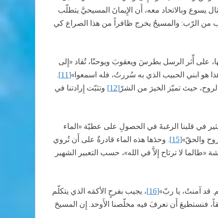
ثال يسوع وبالاتحاد معه، أَن الإِيمانَ المسيحيَّ يتطلّب
ّب من الرّب: والمسيحُ يخرج ظافراً من هذا الصراع كي
، على أّثر الرسل بطرسَ ويعقوبَ ويوحنّا، تُقاد «إِلى
«هذا هو ابني الحبيب الذي به سُررتُ، فله اسمعوا»
.
[11]
الروح، حيث تميّز الخيرَ من الشرّ
وتثبّت إِرادتنا في
[12]
ن يثير في قلبنا الرغبةَ في الحصولِ على عطيّة «الماء
روح والحقّ»
. وحدَها هذه الماء قادرةٌ على أَن تُروي
[15]
ة «طالما لا ترتاح إِلاَّ في الله»، حسب التعبير الشهير
م. قد آمنتُ، يا ربّ»
، يجيب بفرحٍ الأكمَه الذي يتكلّم
[16]
، فنستطيعَ أَن نعرفَ فيه مخلّصنا الأَوحد. إِن المسيحَ