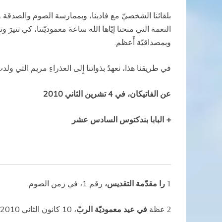
بلقائنا الشخصيّ مع فادينا، وبممارسة الصوم والصدقة والص
النعمة التي منحنا إيّاها الله ساعةَ معموديّتنا، كي تنيرَ وتق
وبمصداقيّة أَعظم.
في طريقنا هذا، نعهدُ بذواتنا إِلى العذراءِ مريم التي و
عن الفاتيكان، في 4 تشرين الثاني 2010
+ البابا بندكتوس السادس عشر
را مقدّمة التقديس،
رقم 1، في زمن الصوم.
1
عظة
في عيد معموديّة الربّ
، 10 كانون الثاني 2010
2