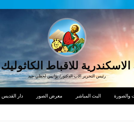
الاسكندرية للاقباط الكاثوليك
رئيس التحرير الاب الدكتور/ يؤانس لحظي جيد
 والصورة
البث المباشر
معرض الصور
دار القديس