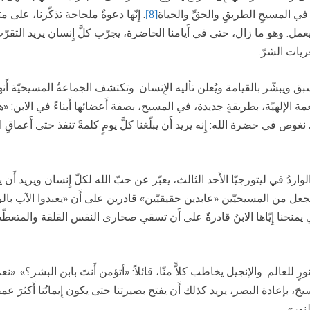
 في المسيحِ الطريقِ والحقِّ والحياة
. إِنّها دعوةٌ ملحاحة تذكّرنا، على م
[8]
ل. وهو ما زال، حتى في أَيامنا الحاضرة، يجرّب كلَّ إِنسان يريد التقر
غريات الشرّ.
 ويبشّر بالقيامة ويُعلن تأليه الإِنسان. وتكتشف الجماعةُ المسيحيّة أَنها
عمة الإلهيّة، بطريقةٍ جديدة، في المسيح، بصفة أَعضائها أَبناءً في الابن: 
ص في حضرة الله: إِنه يريد أَن يبلّغنا كلَّ يومٍ كلمةً تنفذ حتى أَعماقِ 
لواردُ في ليتورجيّا الأَحد الثالث، يعبّر عن حبّ الله لكلّ إِنسان ويريد أَ
عل من المسيحيّين «عابدين حقيقيّين» قادرين على أَن «يعبدوا الآب بال
 يمنحنا إِيّاها الابنُ قادرةٌ على أَن تسقي صحارى النفس القلقة والمتعطّش
ورٍ للعالم. والإنجيل يخاطب كلاًّ منّا، قائلاً: «أتؤمن أَنتَ بابن البشر؟». «نع
بإعادة البصر، يريد كذلك أَن يفتح بصيرتنا حتى يكون إِيمانُنا أَكثرَ عمقاً
نور».