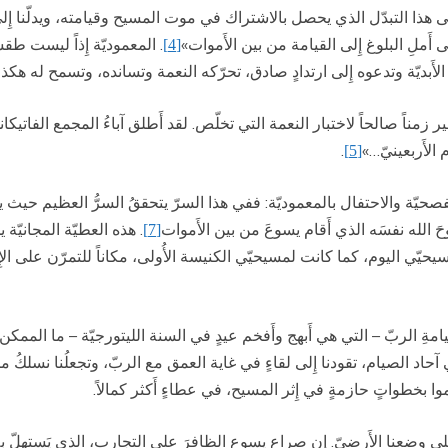
ى هذا التبدّل الذي يحصل بالاشتراك في موت المسيح وقيامته، ويدلّنا إِلى 
ملِ البلوغ إِلى القيامة من بين الأَموات»
. المعموديّة إِذاً ليست طقس
[4]
 الأَبديّة وتدعوه إِلى ارتدادٍ صادق، تحرّكه النعمة وتسانده، وتسمح له هكذ
ير زمناً صالحاً لاختبار النعمة التي تخلّص. لقد أَطلق آباءُ المجمع الفاتيكا
الأَربعينيّ…»
.
[5]
صحيّة والاحتفال بالمعموديّة: ففي هذا السرّ يتحققُ السرُّ العظيم حيث 
وحَ الله نفسَه الذي أَقام يسوعَ من بين الأَموات
. هذه العطيّة المجانيّة 
[7]
يحيّي اليوم، كما كانت لمسيحيّي الكنيسة الأُولى، مكاناً للتمرّن على الإِي
قيامةِ الربّ – التي هي أَبهج وأَفخم عيدٍ في السنة الليتورجيّة – ما الممك
حاد الصيام، تقودنا إِلى لقاءٍ في غاية العمق مع الربّ، وتجعلُنا نسلكُ
وا بخطواتٍ حازمةٍ في إِثر المسيح، في عطاءٍ أَكثر كمالاً.
ءَ على وضعنا الأَرضيّ. إِن صراع يسوع الظافرَ على التجارب، الذي يَستهلّ