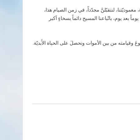
وديّتنا، لنتقبّلنَّ مجدّداً، في زمن الصيام هذا،
وماً بعد يوم، باتّباعنا المسيح دائماً بسخاءٍ اَكبر
َ وقيامته من بين الأموات ونحصلَ على الحياة الأَبديّة.