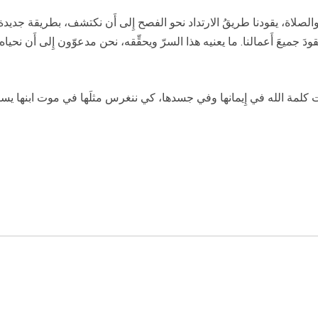
لاة، يقودنا طريقُ الارتداد نحو الفصح إِلى أَن نكتشف، بطريقة جديدة، معم
ودَ جميعَ أَعمالنا. ما يعنيه هذا السرّ ويحقِّقه، نحن مدعوّون إِلى أَن نحياه ي
لدت كلمة الله في إِيمانها وفي جسدها، كي ننغرس مثلَها في موت ابنها يسوع