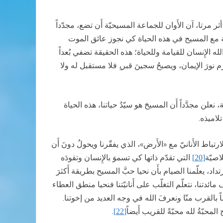
ثر مرتا، آن الأَوان للجماعة المسيحيّة أَن تضع، مجدّداً
اكة مع المسيح في هذه الحياة كي نجوز عائق الموت
 الله الإِنسان للقيامة وللحياة؛ هذه الحقيقة تضفي بُعداً
 نورَ الإيمان، ويصبحُ سجينَ قبر،ٍ فلا مستقبل له ولا
علن مجدَّداً أَن المسيحَ هو سيّدُ حياتنا، هذه الحياة
لاميذه.
باط الأَنانيّ مع «الأَرض»، الذي يفقّرنا ويحولُ دونَ أَن
اصيّة
التي تقدّم ذاتها كي تسموَ بالإِنسان وتقودَه
[20]
د، يعلّمنا الصيام بأَن نحيا حبَّ المسيح بطريقة أَكثرَ
دتنا، نتعلّم التغلّب على أَنانيّتنا فنحيا منطق العطاء
بالقرب منّا ونعرفَ الله في وجه العديد من إخوتنا.
بّةُ لله محبّةً للقريب أَيضاً
.
[22]