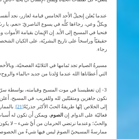
عندما يُعلن إِنجيلُ الأَحد الخامس قيامة لعازر، نجد أَنفسنا
وبكلِّ وعي، رجاءَها كلَّه في يسوع الناصريّ: «نعم، يا ربّ، أَ
فنحيا في المسيح إِلى الأَبد. إِن الإِيمانَ بقيامة الأَموات 
حقيقيّاً وراسخاً على تاريخ البشريّة، على الكيان الشخصيّ
رجاء.
مسيرةُ الصيام تجد تَمامها في الثلاثيّة الفصحيّة، وبالأَخص
التي أَعطاناها الله عندما وُلدنا من جديد «بالماء والر
3- إن تغطيسنا في موت المسيح وقيامته، بواسطة سرّ المعمود
نكون جاهزين ومتقبّلين لله وللقريب. في المسيح، أَعلن ال
إِلى الخلاص: إنّها طريقةُ الحبّ الأَكثر جذريّةً
. بالممار
[21]
فعاليّة على الدوام. إِن
الصوم
، ويمكن أَن تكون له أَسباب
والحبّ؛ وعندما نرتضي الحرمان من أَيِّ شيء – لا يكون ف
ممارسةُ المسيحيّ الصومَ ليس فيها شيءٌ من الخصوصيّة، لك