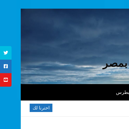
 بمصر
 بطرس
اخترنا لك