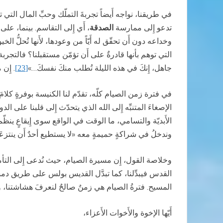
في طريقنا، نواجه أَيضاً تجربةَ التملّك وحبِّ المال التي
تدعو إِلى ممارسة
الصدقة
، أَي إِلى التقاسم. بينما، ع
وخداعه دون أَن تحقّق له أَيّاً من وعودها، لأَنها تُحلُّ الخي
التي توهم بأنها قادرةٌ على أَن تؤمّن مستقبلنا؟ فالتجربة
جاهل، إِنكَ في هذه الليلة تُطلب منكَ نفسكَ…»
. إِن
[23]
في فترة زمن الصيام كلّه، تقدّم لنا الكنيسة بوفرةٍ كلام
الإصغاءَ المتنبِّه إِلى الله الذي يتحدّث إِلى قلبنا على ا
الأَبديّة والتسامي، ما الوقت في الواقع سوى إِيقاعٍ ينظّم
وندخلُ في شراكةٍ حميمةٍ معه «لا يستطيع أحدٌ أَن ينتزعَه
وخلاصة القول، إِن مسيرة الصيام، حيث نُدعى إِلى الت
القدس فيبدِّلنا، كما تبدَّل القديس بولس على طريق دمشق؛ أ
المسيح. فترةُ الصيام هي زمنٌ صالحٌ لنعرفَ هشاشتنا، ونتق
أَيّها الإخوة والأَخوات الأَعزاء،