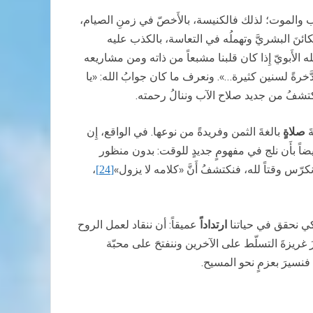
لواجب والموت؛ لذلك فالكنيسة، بالأَخصّ في زمنِ الصيام،
ائنَ البشريَّ وتهملُه في التعاسة، بالكذب عليه
 الله الأَبويّ إِذا كان قلبنا مشبعاً من ذاته ومن مشاريعه
دَّخرةً لسنين كثيرة…». ونعرف ما كان جوابُ الله: «يا
نا نكتشفُ من جديد صلاح الآب وننالُ رحمته.
َ
صلاةٍ
بالغةَ الثمن وفريدةً من نوعها. في الواقع، إِن
 أَيضاً بأَن نلج في مفهومٍ جديدٍ للوقت: بدون منظور
كرّس وقتاً لله، فنكتشفُ أَنَّ «كلامه لا يزول»
،
[24]
 نحقق في حياتنا
ارتداداً
عميقاً: أن ننقاد لعمل الروح
زَ غريزةَ التسلّط على الآخرين وننفتحَ على محبّة
 فنسيرَ بعزمٍ نحو المسيح.