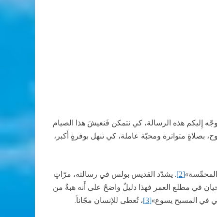
ر أُوجّه إِليكم هذه الرسالة، كي نتمكن فَنعيشَ هذا الصيام
ح، بصلاةٍ متواترة ومحبّة عاملة، كي تنهل بوفرةٍ أَكبر،
لمحمِّسة»
. يشدّد القديس بولس في رسالته، مرّاتٍ
[2]
َحيان في مطلع العمر فهذا دليلٌ واضحٌ على أَنه هبةٌ من
ا التي في المسيح يسوع»
، تُعطى للإنسان مجّاناً.
[3]