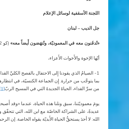
اللجنة الأسقفية لوسائل الإعلام
جل الديب – لبنان
«تُدفَنون معه في المعموديّة، وتُنهَضون أَيضاً معه»
(كو 2: 12).
أيّها الإخوة والأَخوات الأَعزاء،
1- الصيامُ الذي يقودنا إِلى الاحتفال بالفصح الكليِّ القد
بما يتوجَّب من حرارة. إِن الجماعة الكنسيّة، في انتظارها
من سرِّ الفداء، الحياةَ الجديدةَ التي في المسيح الربّ
[1]
يومَ معموديّتنا، سبق ونلنا هذه الحياة، عندما «وقد أَ
عديدةً، على الشراكة الخاصّة مع ابن الله، التي تتحقّق و
الله: لا أحدَ يستحقُّ الحياة الأَبديّة بقواه الخاصة. إن ا