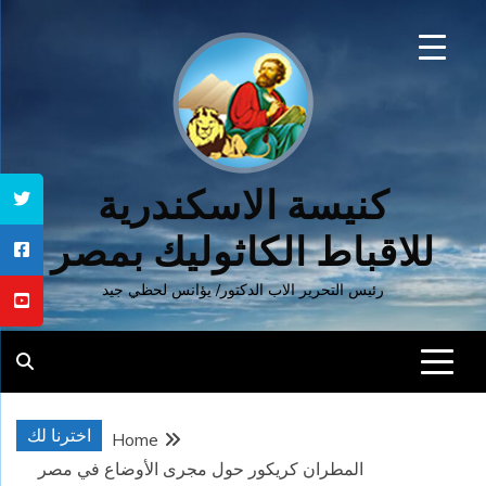
Ski
t
conten
كنيسة الاسكندرية
للاقباط الكاثوليك بمصر
رئيس التحرير الاب الدكتور/ يؤانس لحظي جيد
اخترنا لك
Home
المطران كريكور حول مجرى الأوضاع في مصر