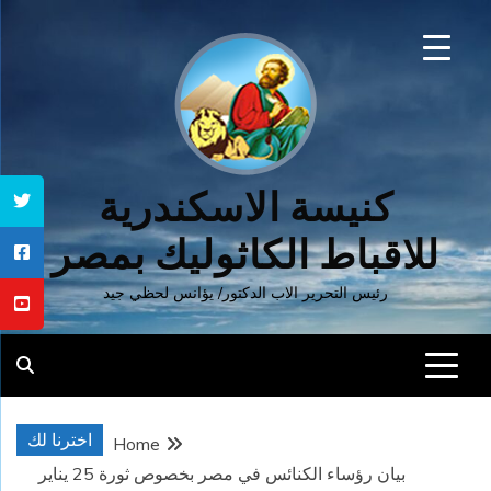
Ski
t
conten
كنيسة الاسكندرية
للاقباط الكاثوليك بمصر
رئيس التحرير الاب الدكتور/ يؤانس لحظي جيد
اخترنا لك
Home
بيان رؤساء الكنائس في مصر بخصوص ثورة 25 يناير