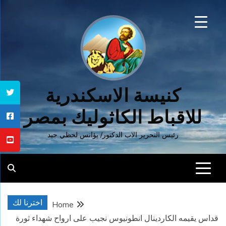
Ski
t
conten
كنيسة الاسكندرية
للاقباط الكاثوليك بمصر
رئيس التحرير الاب الدكتور/ يؤانس لحظي جيد
اخترنا لك
Home
قداس يقيمه الكاردينال انطونيوس نجيب على ارواح شهداء ثورة