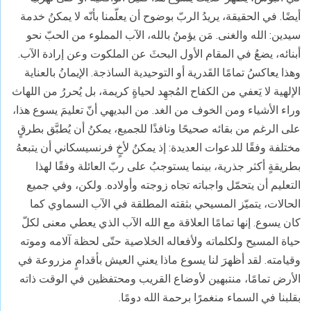
أيضًا. في الحقيقة، يريدُ الربّ بوضوح أن يعلّمنا بأنّه لا يمكنُ خدمة
سيدين: الله والغنى. مَن يؤمنُ بالله، الآب المملوء من الحبّ نحو
أبنائه، يضعُ في المقام الأول البحثَ عن الملكوت وعن إرادة الآب.
وهذا يعاكسُ تمامًا القَدرية أو التوحيدية الساذجة. الإيمانُ بالعناية
الإلهية لا يَعفي من الكفاح المُجهِد لحياةٍ كريمة، بل يُحررُ من اللهاث
وراء الأشياء ومن الخوف من الغد. من البديهي أنّ تعليمَ يسوع هذا،
على الرغم من بقائه صحيحًا ونافذًا للجميع، يمكنُ أن يُطبَّق بطرقٍ
مختلفة وفقًا للدعوات العديدة: إذ يمكنُ لأخٍ فرنسيسكاني أن يتبعهُ
بطريقةٍ أكثر جذرية، بينما يستوجبُ على ربّ العائلة وفقًا لهذا
التعليم أن يتحمّل واجباته تجاه زوجته وأولاده. ولكن، وفي جميع
الحالات، يتميّز المسيحي بثقته المطلقة في الآب السماوي كما
كان يسوع. إنها تمامًا العلاقة مع الله الآب الذي يعطي معنى لكلّ
حياة المسيح ولكلماته ولأفعاله الخلاصية حتّى لحظة آلامه وموته
وقيامته. لقد أظهرَ لنا يسوع ماذا يعني العيش بأقدامٍ مزروعة في
الأرض تمامًا، منتبهين لأوضاع القريب ومحتفظين في الوقت ذاته
بقلبنا في السماء منغمرًا برحمة الله دومًا.