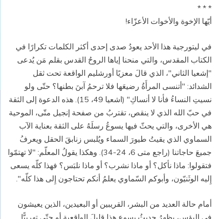
* * *
أيّها الإخوة والأخوات الأعزّاء!
في ليتورجية هذا الأحد يعودُ صدى إحدى أكثر الكلمات تكرارًا في
الكتاب المقدس، والتي منحنا إياها الروحُ القدس بقلم مَن يُدعى
"إشعيا الثاني"، الذي قالَ معزيًا أورشليم الواقعة تحت ثقل
الشدائد: "أتنسى المرأَةُ رضيعَها فلا ترحمُ آبنَ بطنها؟ حتّى ولو
نسيتِ النساءُ فأنا لا أنساكِ" (اشعيا 49، 15). هذه الدعوة إلى الثقة
في حبّ الله الذي لا ينقص، تقتربُ من صفحة إنجيل متّى، الموحية
هي الأخرى، والتي يحثّ فيها يسوعُ رسلَهُ على الثقة بعناية الآب
السماوي الذي يقيتُ طيورَ السماء ويُلبس زنابقَ الحقل ويعرفُ
جميعَ حاجاتنا (راجع متى 6، 24-34). وهكذا يقولُ المعلّم: "لا تهتمّوا
فتقولوا: ماذا نأكل؟ أو ماذا نشرب؟ أو ماذا نلبَس؟ فهذا كلّه يسعى
إِليه الوثَنيّون، وأبوكم السّماوي يعلمُ أنكم تحتاجون إِلى هذا كلّه".
أمام حالة العديد من البشر، القريبين أو البعيدين، الذين يعيشون
في البؤس، يظهرُ حديثُ يسوع هذا قليلَ الواقعية أو حتّى تهربيًّا