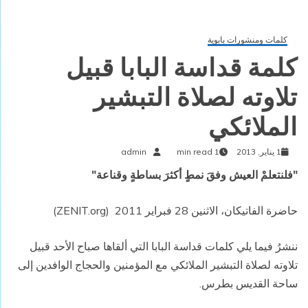
كلمات ومنشورات بابوية
كلمة قداسة البابا قبيل
تلاوته لصلاة التبشير
الملائكي
1 يناير, 2013
1 min read
admin
"فلنتعلمْ العيش وفقَ نمطٍ أكثرَ بساطةٍ وقناعة
"
حاضرة الفاتيكان، الاثنين 28 فبراير 2011 (ZENIT.org)
ننشرُ فيما يلي كلمات قداسة البابا التي ألقاها صباح الأحد قبيل
تلاوته لصلاة التبشير الملائكي مع المؤمنين والحجاج الوافدين إلى
ساحة القديس بطرس.