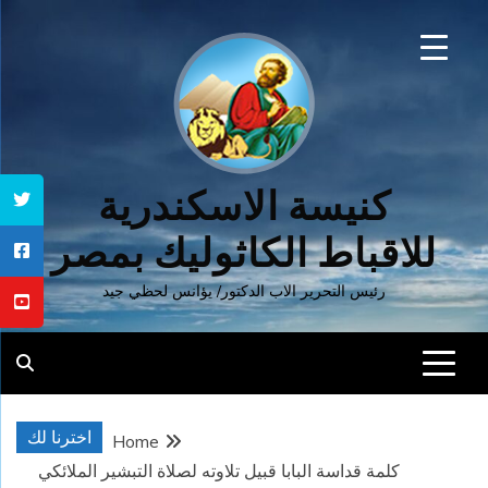
Ski
t
conten
كنيسة الاسكندرية
للاقباط الكاثوليك بمصر
رئيس التحرير الاب الدكتور/ يؤانس لحظي جيد
اخترنا لك
Home
كلمة قداسة البابا قبيل تلاوته لصلاة التبشير الملائكي