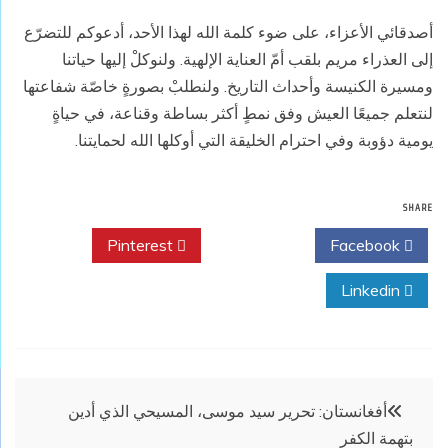
أصدقائي الأعزاء، على ضوء كلمة الله لهذا الأحد، أدعوكم للتضرّع
إلى العذراء مريم بلقب أمّ العناية الإلهية. ولنوكلْ إليها حياتنا
ومسيرة الكنيسة وأحداث التاريخ. ولنطلبْ بصورةٍ خاصّة شفاعتها
لنتعلم جميعًا العيش وفق نمطٍ أكثر بساطة وقناعة، في حياةٍ
يومية دؤوبة وفي احترام الخليقة التي أوكلها الله لحمايتنا.
SHARE
Pinterest
Twitter
Facebook
Linkedin
تصفّح
أفغانستان: تحرير سيد موسى، المسيحي الذي أدين
بتهمة الكفر