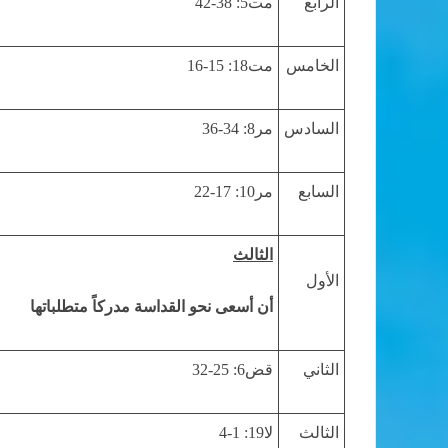
الرابع
مت5: 38-42
الخامس
مت18: 15-16
السادس
مر8: 34-36
السابع
مر10: 17-22
الثالث
الأول
أن أسعى نحو القداسة مدركاً متطلباتها
الثاني
قض6: 25-32
الثالث
لا19: 1-4