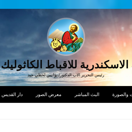
الاسكندرية للاقباط الكاثوليك
رئيس التحرير الاب الدكتور/ يؤانس لحظي جيد
 والصورة
البث المباشر
معرض الصور
دار القديس