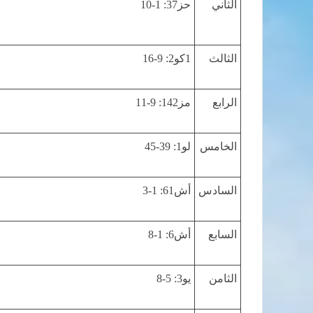
الثاني
حز37: 1-10
الثالث
1كو2: 9-16
الرابع
مز142: 9-11
الخامس
لو1: 39-45
السادس
أش61: 1-3
السابع
أش6: 1-8
الثامن
يو3: 5-8