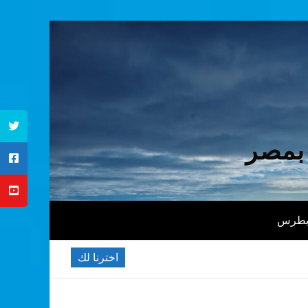
 بمصر
 بطرس
اخترنا لك