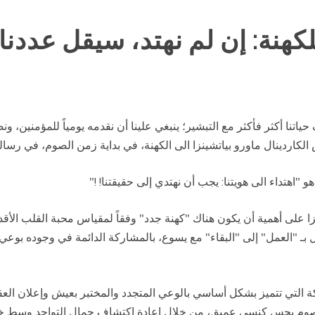
هنة: إن لم نهتد، سيقل عددنا 
ييف حياتنا أكثر فأكثر مع التبشير؛ ينبغي علينا أن نقدمه يومياً للمؤمنين،
س الكاردينال ماورو بياتشينزا الى الكهنة، في بداية زمن الصوم، في ر
و "اهتداء الى هويتنا: يجب أن نهتدي إلى حقيقتنا! !"
على أهمية أن يكون هناك "كهنة جدد" وفقاً لمقياس محبة القلب الأقدس
بـ "العمل" إلى "البقاء" مع يسوع، بالمشاركة الدائمة في وجوده بو
ة التي تتميز بشكل أساسي بالوعي المتجدد والمختبر بعيش وإعلان العقيدة 
لصوم بحس كنسي عميق، من خلال إعادة اكتشاف جمال التواجد وسط خر