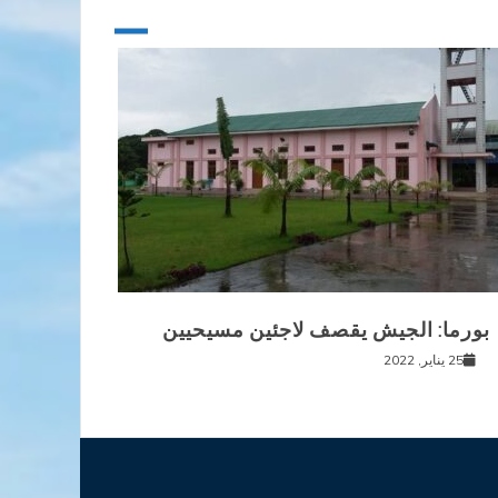
بورما: الجيش يقصف لاجئين مسيحيين
25 يناير, 2022