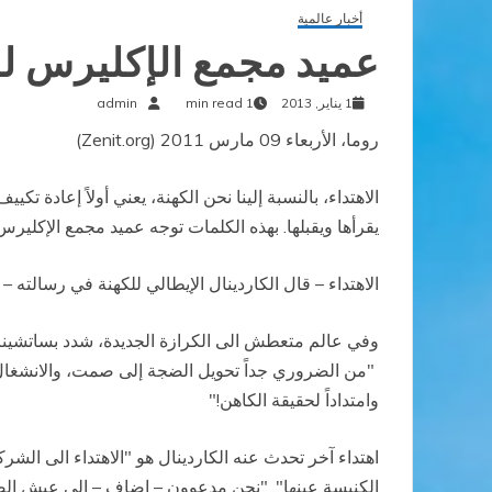
أخبار عالمية
عميد مجمع الإكليرس للك
1 يناير, 2013
1 min read
admin
روما، الأربعاء 09 مارس 2011 (Zenit.org)
الاهتداء، بالنسبة إلينا نحن الكهنة، يعني أولاً إعادة تك
يقرأها ويقبلها. بهذه الكلمات توجه عميد مجمع الإكلير
الاهتداء – قال الكاردينال الإيطالي للكهنة في رسالته – ه
وفي عالم متعطش الى الكرازة الجديدة، شدد بساتشينزا 
"من الضروري جداً تحويل الضجة إلى صمت، والانشغال 
وامتداداً لحقيقة الكاهن!"
اهتداء آخر تحدث عنه الكاردينال هو "الاهتداء الى الشرك
الكنيسة عينها". "نحن مدعوون – اضاف – إلى عيش ا