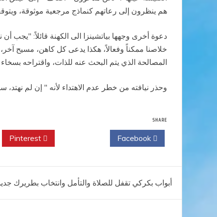
هم ينظرون إلى رعاتهم كنماذج مرجعية موثوقة، ويتوقع
دعوة أخرى وجهها بياتشينزا الى الكهنة قائلاً: "يجب أ
خلاصنا ممكناً وفعالاً، هكذا يدعى كل كاهن، مسيح آخر،
المصالحة الذي يتم البحث عنه للذات، واقتراحه بسخاء عل
وحذر نيافته من خطر عدم الاهتداء لأنه " إن لم نهتد، س
SHARE
Pinterest
Twitter
Facebook
تصفّح
أبواب بكركي تقفل للصلاة والتأمل وانتخاب بطريرك جديد
المقالات