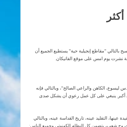
أكثر
 ونصبح بالتالي "مقاطع إنجيلية حية" يستطيع الجميع أن
سالة نشرت يوم امس على موقع الفاتيكان.
 ليسوع، الكاهن والراعي الصالح"، وبالتالي فإنه
عي أكبر. ينبغي على كل عمل رعوي أن يشكل صدى
عينها، التقليد عينه، تاريخ القداسة عينه، وبالتالي
وج شعب، يتضمن كل النظام الكهنوتي وجميع الناس: