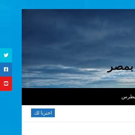
 بمصر
 بطرس
اخترنا لك