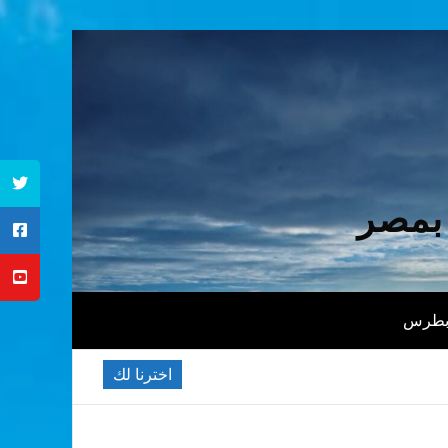
 بمصر
 بطرس
اخترنا لك