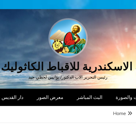
الاسكندرية للاقباط الكاثوليك
رئيس التحرير الاب الدكتور/ يؤانس لحظي جيد
 والصورة
البث المباشر
معرض الصور
دار القديس
Home