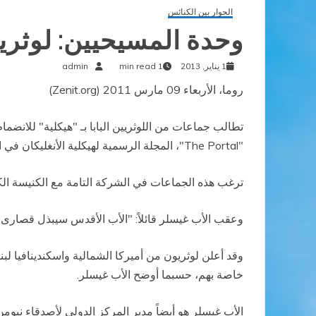
الحوار بين الكنائس
وحدة المسيحيين: لوثري
1 يناير, 2013
1 min read
admin
روما، الأربعاء 09 مارس 2011 (Zenit.org)
تطالب جماعات من اللوثريين البابا بـ "هيكلية" للانضم
"The Portal"، المجلة الرسمية لهيكلية الأنغليكان في المملكة المتحدة، في عددها الصادر في مارس 2011.
ترغب هذه الجماعات في الشركة التامة مع الكنيسة الك
وعقب الأب غيسلر قائلاً: "الأب الأقدس سيبذل قصارى ج
وقد أعلن لوثريون من أميركا الشمالية واسكندينافيا ل
خاصة بهم، حسبما أوضح الأب غيسلر.
الأب غيسلر هو أيضاً مدير المركز الدولي لأصدقاء نيومن