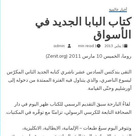
أخبار عالمية
كتاب البابا الجديد في
الأسواق
1 يناير, 2013
1 min read
admin
روما، الخميس 10 مارس 2011 (Zenit.org)
التقى بندكتس السادس عشر ناشري كتابه الجديد الثاني المكرّس
ليسوع الناصري، والذي يتناول فيه الفترة الممتدة من دخوله إلى
أورشليم وحتّى القيامة.
لقاءُ البارحة سبقَ التقديم الرسمي للكتاب ظهر اليوم في دار
الصحافة التابعة للكرسي الرسولي، تزامنًا مع توفّره في المكتبات.
وتتوفر اليوم سبعُ طبعات – الإلمانية، الايطالية، الانكليزية،