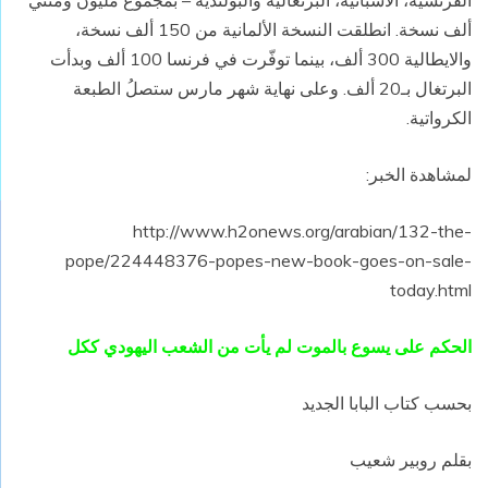
الفرنسية، الاسبانية، البرتغالية والبولندية – بمجموع مليون ومئتي
ألف نسخة. انطلقت النسخة الألمانية من 150 ألف نسخة،
والايطالية 300 ألف، بينما توفّرت في فرنسا 100 ألف وبدأت
البرتغال بـ20 ألف. وعلى نهاية شهر مارس ستصلُ الطبعة
الكرواتية.
لمشاهدة الخبر:
http://www.h2onews.org/arabian/132-the-
pope/224448376-popes-new-book-goes-on-sale-
today.html
الحكم على يسوع بالموت لم يأت من الشعب اليهودي ككل
بحسب كتاب البابا الجديد
بقلم روبير شعيب