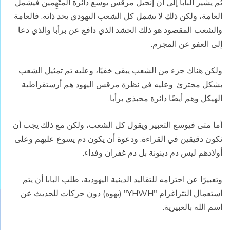
ثم يشير البابا إلى أن إنجيل مرقس يوسع دائرة المتّهِمين فيشمل
العامة، ولكن ذلك لا يشمل كل الشعب اليهودي بحد ذاته. فالعامة
والشعب المقصود هو ذلك الحشد الذي دافع عن برأبا والذي دعا
إلى العفو عن المجرم.
ولكن هناك جزء من الشعب يبقى خفيًا، وعليه تم تمثيل الشعب
بشكل مجتزئ. وعليه في نظرة مرقس اليهود هم أرستقراطية
الهيكل وهم أيضًا دائرة محبذي برأبا.
أما متى فيوسع التعبير ويقول كل الشعب، ولكن مع ذلك يجب أن
نكون دقيقين في القراءة. ودعوة أن يكون دم يسوع عليهم وعلى
أولادهم ليس دم دينونة بل دم غفران وفداء.
وتعبيرًا عن احترامه للتقاليد الدينية اليهودية، طلب البابا أن يتم
استعمال التتراغرام "YHWH" (يهوه) دون حركات للحديث عن
اسم الله بالعبيرية.