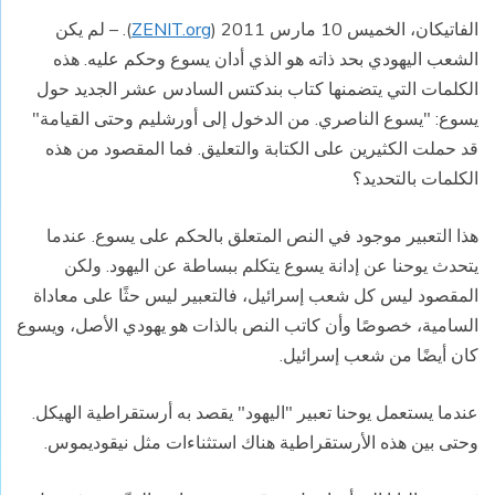
الفاتيكان، الخميس 10 مارس 2011 (
ZENIT.org
). – لم يكن
الشعب اليهودي بحد ذاته هو الذي أدان يسوع وحكم عليه. هذه
الكلمات التي يتضمنها كتاب بندكتس السادس عشر الجديد حول
يسوع: "يسوع الناصري. من الدخول إلى أورشليم وحتى القيامة"
قد حملت الكثيرين على الكتابة والتعليق. فما المقصود من هذه
الكلمات بالتحديد؟
هذا التعبير موجود في النص المتعلق بالحكم على يسوع. عندما
يتحدث يوحنا عن إدانة يسوع يتكلم ببساطة عن اليهود. ولكن
المقصود ليس كل شعب إسرائيل، فالتعبير ليس حثًا على معاداة
السامية، خصوصًا وأن كاتب النص بالذات هو يهودي الأصل، ويسوع
كان أيضًا من شعب إسرائيل.
عندما يستعمل يوحنا تعبير "اليهود" يقصد به أرستقراطية الهيكل.
وحتى بين هذه الأرستقراطية هناك استثناءات مثل نيقوديموس.