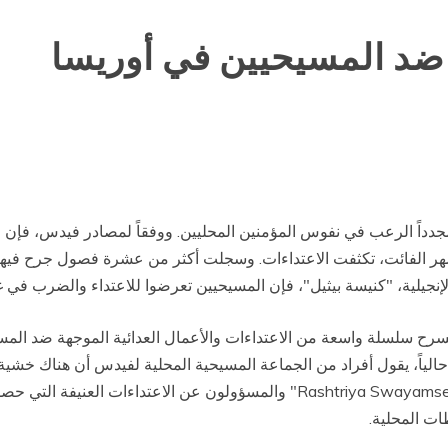
ضد المسيحيين في أوريسا
اً الرعب في نفوس المؤمنين المحليين. ووفقاً لمصادر فيدس، فإن ال
لشهر الفائت، تكثفت الاعتداءات. وسجلت أكثر من عشرة فصول جرح فيها
جيلية، "كنيسة بيثيل"، فإن المسيحيين تعرضوا للاعتداء والضرب في غا
يين وشرد أكثر من 56 ألف نسمة. حالياً، يقول أفراد من الجماعة المسيحية المحلية لفيدس 
الأصوليون الهندوس عينهم التابعون لتيار "Rashtriya Swayamsevak Sangh" والمسؤ
ات المحلية.