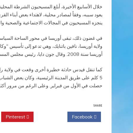
خلال الأسابيع الأخيرة، أبلغ المسيحيون الشرطة المحلي
يعود سببه، وفقاً لمصادر محلية، لاهتداء بعض أبناء ال
ينجزه المسيحيون في المجالات الاجتماعية والصحية وال
في غضون ذلك، تبقى أوريسا في محور الساحة السياسية:
ولاية أوريسا، نافين باتنايك، وهي تدعو إلى تأسيس "و
أوريسا سنة 2008. وقال جون دايا، رئيس مجلس المسيحيين في الهند، أن "لا شك في أن عناصر سانغ باريفار متورطون في العنف".
كما تنقل فيدس حادثة خطيرة أخرى وقعت في ولاية راجاس
5 كلم على طريق المدينة الرئيسية، وكان بعض الشباب 
حصلت في الأول من فبراير. وعلى الرغم من مرور أكثر م
SHARE
Pinterest
Twitter
Facebook