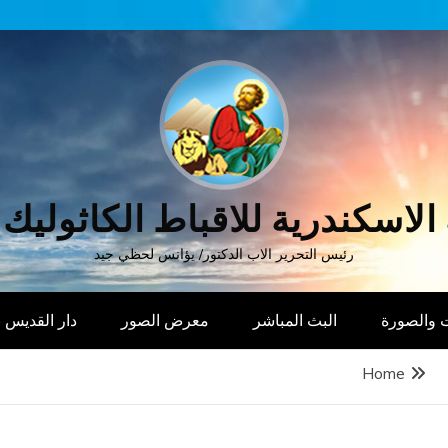
الاسكندرية للاقباط الكاثوليك
رئيس التحرير الاب الدكتور/ يؤانس لحظي جيد
 والصورة
البث المباشر
معرض الصور
دار القديس
Home