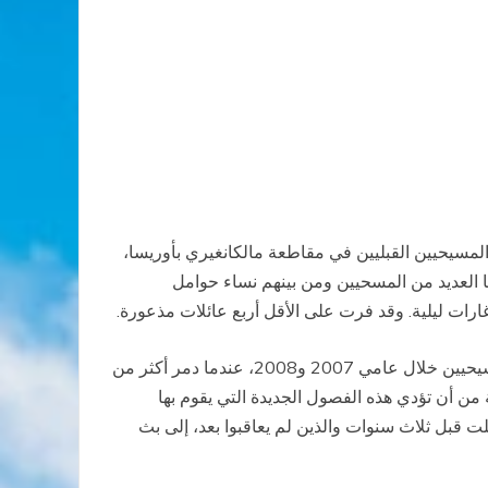
مسيحيين القبليين في مقاطعة مالكانغيري بأوريسا،
 العديد من المسحيين ومن بينهم نساء حوامل
رات ليلية. وقد فرت على الأقل أربع عائلات مذعورة.
وشكلت أوريسا (شرق الهند) وبخاصة إقليم كاندمال، مسرح سلسلة واسعة من الاعتداءات والأعمال العدائية الموجهة ضد المسيحيين خلال عامي 2007 و2008، عندما دمر أكثر من
أن هناك خشية من أن تؤدي هذه الفصول الجديدة التي يقوم بها
ولون عن الاعتداءات العنيفة التي حصلت قبل ثلاث سنوات والذين لم يعاقبوا بعد، إلى بث