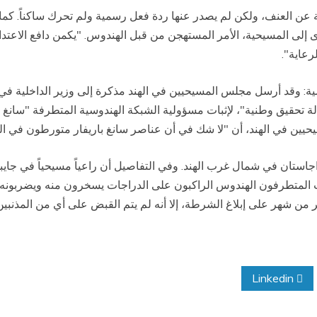
ة عن العنف، ولكن لم يصدر عنها ردة فعل رسمية ولم تحرك ساكناً. كما
قرى إلى المسيحية، الأمر المستهجن من قبل الهندوس. "يكمن دافع الاعتدا
رعاية".
 وقد أرسل مجلس المسيحيين في الهند مذكرة إلى وزير الداخلية في ال
كالة تحقيق وطنية"، لإثبات مسؤولية الشبكة الهندوسية المتطرفة "سان
تان في شمال غرب الهند. وفي التفاصيل أن راعياً مسيحياً في جايبور
المتطرفون الهندوس الراكبون على الدراجات يسخرون منه ويضربونه. هذه
ن شهر على إبلاغ الشرطة، إلا أنه لم يتم القبض على أي من المذنبين
Linkedin