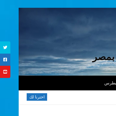
 بمصر
 بطرس
اخترنا لك