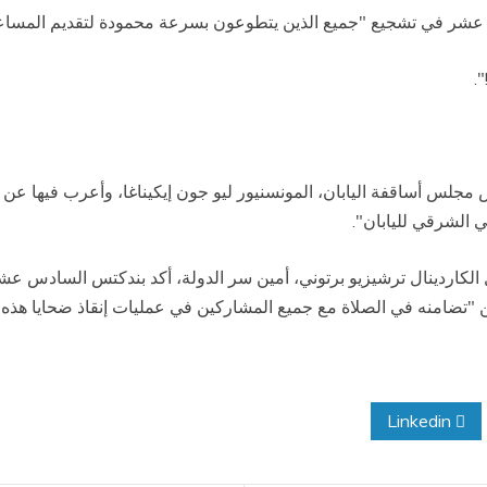
 عشر في تشجيع "جميع الذين يتطوعون بسرعة محمودة لتقديم المساع
.
برقية لرئيس مجلس أساقفة اليابان، المونسنيور ليو جون إيكيناغا، وأعرب فيها
 الشرقي لليابان".
ل الكاردينال ترشيزيو برتوني، أمين سر الدولة، أكد بندكتس السادس ع
ن "تضامنه في الصلاة مع جميع المشاركين في عمليات إنقاذ ضحايا هذه 
Linkedin