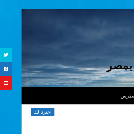
 بمصر
 بطرس
اخترنا لك