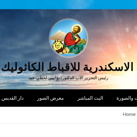
الاسكندرية للاقباط الكاثوليك
رئيس التحرير الاب الدكتور/ يؤانس لحظي جيد
 والصورة
البث المباشر
معرض الصور
دار القديس
Home