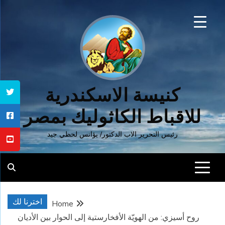
Ski
t
conten
كنيسة الاسكندرية
للاقباط الكاثوليك بمصر
رئيس التحرير الاب الدكتور/ يؤانس لحظي جيد
اخترنا لك
Home
روح أسيزي: من الهويّة الأفخارستية إلى الحوار بين الأديان