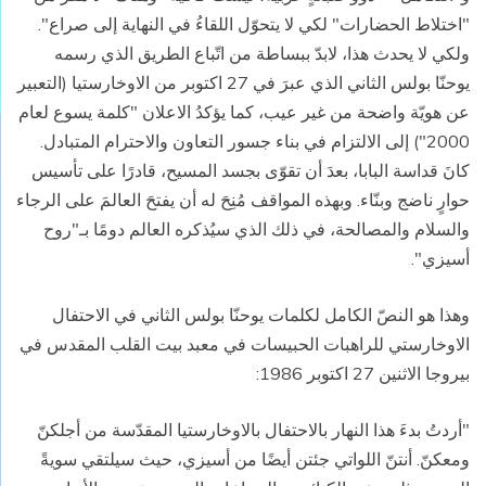
"اختلاط الحضارات" لكي لا يتحوّل اللقاءُ في النهاية إلى صراع".
ولكي لا يحدث هذا، لابدّ ببساطة من اتّباع الطريق الذي رسمه
يوحنّا بولس الثاني الذي عبرَ في 27 اكتوبر من الاوخارستيا (التعبير
عن هويّة واضحة من غير عيب، كما يؤكدُ الاعلان "كلمة يسوع لعام
2000") إلى الالتزام في بناء جسور التعاون والاحترام المتبادل.
كانَ قداسة البابا، بعدَ أن تقوّى بجسد المسيح، قادرًا على تأسيس
حوارٍ ناضج وبنّاء. وبهذه المواقف مُنِحَ له أن يفتحَ العالمَ على الرجاء
والسلام والمصالحة، في ذلك الذي سيُذكره العالم دومًا بـ"روح
أسيزي".
وهذا هو النصّ الكامل لكلمات يوحنّا بولس الثاني في الاحتفال
الاوخارستي للراهبات الحبيسات في معبد بيت القلب المقدس في
بيروجا الاثنين 27 اكتوبر 1986:
"أردتُ بدءَ هذا النهار بالاحتفال بالاوخارستيا المقدّسة من أجلكنّ
ومعكنّ. أنتنّ اللواتي جئتن أيضًا من أسيزي، حيث سيلتقي سويةً