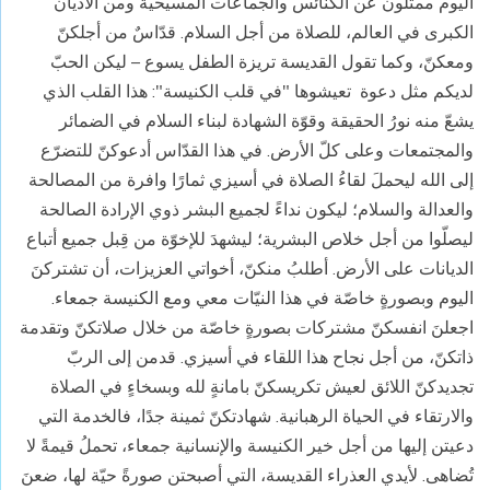
اليوم ممثلون عن الكنائس والجماعات المسيحية ومن الأديان
الكبرى في العالم، للصلاة من أجل السلام. قدّاسٌ من أجلكنّ
ومعكنّ، وكما تقول القديسة تريزة الطفل يسوع – ليكن الحبّ
لديكم مثل دعوة تعيشوها "في قلب الكنيسة": هذا القلب الذي
يشعّ منه نورُ الحقيقة وقوّة الشهادة لبناء السلام في الضمائر
والمجتمعات وعلى كلّ الأرض. في هذا القدّاس أدعوكنّ للتضرّع
إلى الله ليحملَ لقاءُ الصلاة في أسيزي ثمارًا وافرة من المصالحة
والعدالة والسلام؛ ليكون نداءً لجميع البشر ذوي الإرادة الصالحة
ليصلّوا من أجل خلاص البشرية؛ ليشهدَ للإخوّة من قِبل جميع أتباع
الديانات على الأرض. أطلبُ منكنّ، أخواتي العزيزات، أن تشتركنَ
اليوم وبصورةٍ خاصّة في هذا النيّات معي ومع الكنيسة جمعاء.
اجعلنَ انفسكنّ مشتركات بصورةٍ خاصّة من خلال صلاتكنّ وتقدمة
ذاتكنّ، من أجل نجاح هذا اللقاء في أسيزي. قدمن إلى الربّ
تجديدكنّ اللائق لعيش تكريسكنّ بامانةٍ لله وبسخاءٍ في الصلاة
والارتقاء في الحياة الرهبانية. شهادتكنّ ثمينة جدًا، فالخدمة التي
دعيتن إليها من أجل خير الكنيسة والإنسانية جمعاء، تحملُ قيمةً لا
تُضاهى. لأيدي العذراء القديسة، التي أصبحتن صورةً حيّة لها، ضعنَ