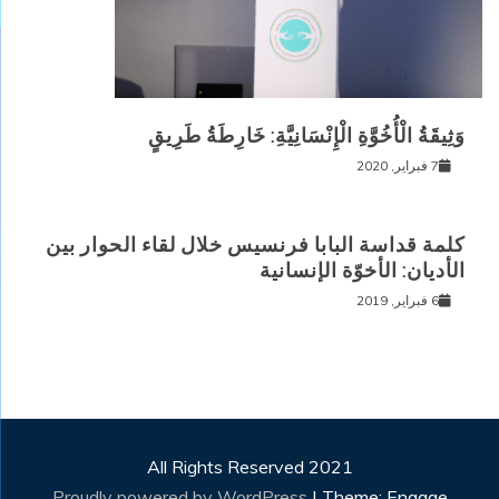
وَثِيقَةُ الْأُخُوَّةِ الْإِنْسَانِيَّةِ: خَارِطَةُ طَرِيقٍ
7 فبراير, 2020
كلمة قداسة البابا فرنسيس خلال لقاء الحوار بين
الأديان: الأخوّة الإنسانية
6 فبراير, 2019
All Rights Reserved 2021
Proudly powered by WordPress
|
Theme: Engage