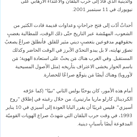
والدينية الذي قادَ إلى حرب البلقان والاعتداء الارهابي على
نيويورك في 11 سبتمبر 2001.
أحداثٌ أدّت إلى فتح جراحاتٍ وعداوات قديمة قادت الكثير من
الشعوب، المهمّشة عبر التاريخ حتّى ذلك الوقت، للمطالبة بغضبٍ
بحقوقهم مدفوعين بتعصبٍ ديني مثير للقلق. فأنطلقَ صراعٌ يصعبُ
تصوّر نهايته، لا بل يبدو التحدّي الأبرز في الوقت الحاضر وكذلك
المستقبل. وفي الغرب هناك مَن يحثّ على استعادة الهوية؛ مَن
باسم الحوار يخشى الاعتراف بتأريخه (مثل الأصول المسيحية
لأوروبا) وهناك أيضًا مَن يتوقّع صراعًا للحضارة.
أمام هذه الأمور، كان يوحنّا بولس الثاني "نبيًا" (كما عرّفه
الكردينال كارلو ماريا مارتيني)، من خلال رغبته في إطلاق "روح
أسيزي". فليس غريبًا أن يقرر البابا العودة إلى أسيزي في 10 يناير
1993، في وقت حرب البلقان التي شهدتْ صراع الهويات القوميّة
المدفوعة أيضًا بأسبابٍ دينية.