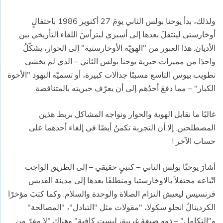
ولذلك، بدأ يوحنا بولس الثاني يومَ 27 أكتوبر 1986 باحتفالٍ
أوخارستي لينتقلَ بعدها إلى أسيزي ليترأسَ اللقاء التأريخي بين
الأديان. هذا العبور من "الهويّة الأوخارستية" إلى الحوار، يشكّلُ
واحدًا من مميزات حبرية يوحنا بولس الثاني – الذي لم يخشى
تطويب بيوس التاسع مسببًا جدالات كبيرة، أو تسميّة اليهود "الأخوة
الكبار" – مما دفعَ أحدُهم إلى أن يعرّف حبريته بالمتناقضة.
غالبًا ما نقابل الهوية والحوار ونواجه المشاكل بربط هذين
المصطلحين. إلا أن التجربة تكمنُ أيضًا في إلغاء أحدهما على
حساب الآخر !
أشارَ يوحنّا بولس الثاني – كنبيٍ حقيقي – إلى الطريق الواجب
اتّباعه محتفلاً بالاوخارستيا ومنطلقًا بعدها إلى مدينة القديس
فرنسيس ليعيش التزام الصلاة والوحدة والسلام. وكما كتبَ مؤخرًا
الكردينالُ انجلو سكولا، "مقولات مثل "التبادل"، "المصالحة"
و"التكامل" – ذوو صبغةٍ غربية، ليست كافية" وهناك "لا مفرّ من