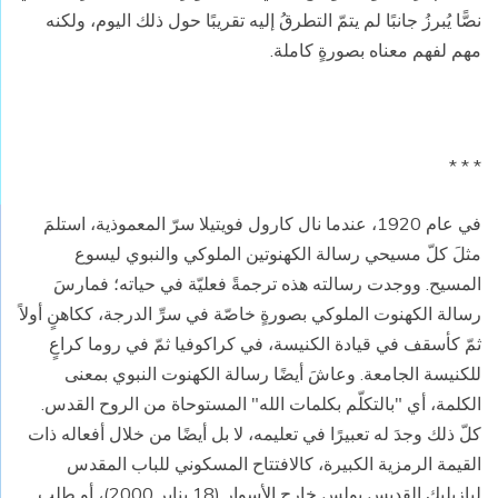
نصًّا يُبرزُ جانبًا لم يتمّ التطرقُ إليه تقريبًا حول ذلك اليوم، ولكنه
مهم لفهم معناه بصورةٍ كاملة.
* * *
في عام 1920، عندما نال كارول فويتيلا سرّ المعموذية، استلمَ
مثلَ كلّ مسيحي رسالة الكهنوتين الملوكي والنبوي ليسوع
المسيح. ووجدت رسالته هذه ترجمةً فعليّة في حياته؛ فمارسَ
رسالة الكهنوت الملوكي بصورةٍ خاصّة في سرِّ الدرجة، ككاهنٍ أولاً
ثمّ كأسقف في قيادة الكنيسة، في كراكوفيا ثمّ في روما كراعٍ
للكنيسة الجامعة. وعاشَ أيضًا رسالة الكهنوت النبوي بمعنى
الكلمة، أي "بالتكلّم بكلمات الله" المستوحاة من الروح القدس.
كلّ ذلك وجدَ له تعبيرًا في تعليمه، لا بل أيضًا من خلال أفعاله ذات
القيمة الرمزية الكبيرة، كالافتتاح المسكوني للباب المقدس
لبازيليك القديس بولس خارج الأسوار (18 يناير 2000)، أو طلب