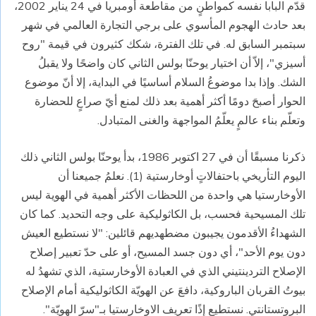
قدّم البابا نفسه كمواطنٍ من مقاطعة أومبريا في 24 يناير 2002،
بعد حادث الهجوم المأسوي على برجي التجارة العالمي في شهر
سبتمبر السابق له. في تلك الفترة، شكك كثيرون في قيمة "روح
أسيزي"، إلاّ أن اختيار يوحنّا بولس الثاني كان واضحًا ولا يقبلُ
الشك. وإذا بدا موضوعُ السلام أساسيًا في البداية، إلا أنّ موضوع
الحوار أصبحَ دومًا أكثر أهمية بعد ذلك لمنع أيّ صراعٍ للحضارة
وتعلّم بناء عالمٍ يعلّمُ المواجهة والغنى المتبادل.
ذكرنا مسبقًا أن في 27 اكتوبر 1986، بدأ يوحنّا بولس الثاني ذلك
اليوم التأريخي باحتفالاتٍ أوخارستية (1). نعلمُ جميعنا أن
الأوخارستيا هي واحدة من اللحظات الأكثر أهمية في الهوية ليس
تلك المسيحية فحسب، بل الكاثوليكية على وجه التحديد. كما كان
الشهداءُ الأقدمون يجيبون مضطهديهم قائلين: "لا نستطيع العيش
دون يوم الأحد"، أي دون جسد المسيح، أو على حدّ تعبير إصلاح
الإصلاح التردينتيني الذي في العبادة الأوخارستية، الذي تشهدُ له
بيوتُ القربان الباروكية، دافعَ عن الهويّة الكاثوليكية أمام الإصلاح
البروتستانتي. نستطيع إذًا تعريف الاوخارستيا بـ"سرّ الهويّة".