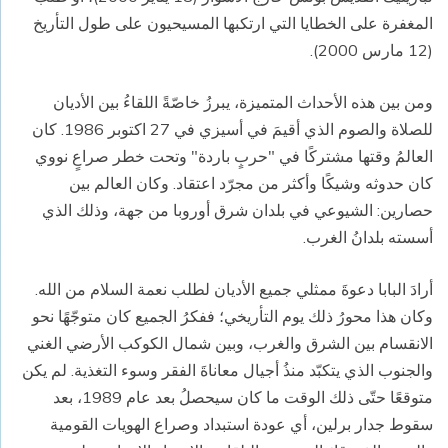
المغفرة على الخطايا التي ارتكبها المسيحيون على طول التأريخ
(12 مارس 2000).
ومن بين هذه الأحداث المتميزة، يبرزُ خاصّةً اللقاءُ بين الأديان
للصلاة والصوم الذي أقيمَ في أسيزي في 27 اكتوبر 1986. كان
العالمُ وقتها مشتركًا في "حربٍ باردة" وتحت خطر صراعٍ نووي
كان حدوثه وشيكًا وأكثر من مجرّد اعتقاد. وكان العالم بين
حصارين: الشيوعي في بلدان شرق أوروبا من جهة، وذلك الذي
أسسته بلدانُ الغرب.
أرادَ البابا دعوةَ ممثلي جميع الأديان لطلب نعمة السلام من الله.
وكان هذا محورُ ذلك يوم التأريخي؛ ففكرُ الجميع كان متوجّهًا نحو
الانقسام بين الشرق والغرب، وبين شمال الكوكب الأرضي الغني
والجنوب الذي يتكبّد منذُ أجيال معاناةَ الفقر وسوء التغذية. لم يكن
متوقعًا حتّى ذلك الوقت ما كان سيحصلُ بعد عام 1989، بعد
سقوط جدار برلين، أي عودة استبداد وصراع الهويات القومية