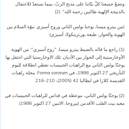
ونضعُ جميعنا كلّ نيّاتنا على مذبح الربّ، بينما نستعدّ للاحتفال
بالذبيحة الإلهية طالبين رحمة الله". (2)
(من بيترو ميسا، يوحنا بولس الثاني وروح أسيزي. نبوّة السلام بين
الهوية والحوار، طبعة بورتزينكولا، أسيزي).
(1) راجع ما قاله بالضبط بيترو ميسا، "روح أسيزي": من الهوية
الأوخارستية إلى الحوار بين الأديان. تلك الاوخارستيا التي احتفل بها
يوحنّا بولس الثاني مع الراهبات الحبيسات تعطي انطلاقة لليوم
التأريخي 27 اكتوبر 1986، في Forma sororum. مجلة راهبات
القديسة كلارا في ايطاليا 42 (2005)، 210-216.
(2) يوحنّا بولس الثاني، موعظة في قداس للراهبات الحبيسات في
معبد بيت القلب الأقدس (بيروجا، الاثنين 27 اكتوبر 1986).