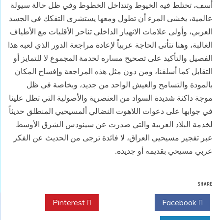
أسف، تختلط فيه الخيوط وتتداخل الخطوط وفي ظل حالة سيولة
عالمية، يخشى المرء أن تطول ومعها يستشرى التفكك في الجسد
العربي، وأولى علامات الانهيار الداخلي تناحر الأقليات مع الأطياف
الغالبة، وهنا تتأتى الحاجة عربياً لإعادة مراجعة الدور الذي لعبه هذا
الفصيل والتأكيد على تصحيح مساره لخدمة المجموع لا للتمايز أو
التقابل كما أسلفنا، ومن دون مثل هذه المراجعة وإفساح المكان
بالمودة والتسامح والعيش الواحد من جديد، وبخاصة في ظل
موجة داكنة شديدة السواد من العنصرية والأصولية التي تطل علينا
في جوابها على دعوات اللاهوت النضالي ألمسيحيي المنطلق حديثاً
لخدمة البلاد العربية والتي صدرت عن سينودس الشرق الأوسط
عبر تفجير مسيحيي العراق، لا فائدة ترجى من الحديث عن الفكر
عربي مسيحي بقديمه أو جديده.
SHARE
Pinterest
Twitter
Facebook