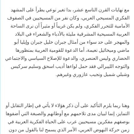
مع نهايات القرن التاسع عشر، بدا تغير نوعي يطرأ على المشهد
الفكري المسيحي العربي، وكان نفر من المسيحيين في الصفوف
الأمامية للتحرر الفكري، ولم يكن غريباً أو مثيراً أن نرى الساحة
العربية المسيحية المشرقية مليئة بالأدباء والشعراء في البلاد
والمهجر على حد سواء من أمثال جبران خليل جبران وإيليا أبو
ماضي وميخائيل نعيمة، أما الدعوة للقومية العربية بمنظورها
الحضاري وليس العنصري، والدعوة للإصلاح السياسي والاجتماعي
والتوجه الليبرالي فقد حمل لواءها أديب اسحق وسليم سركيس
وشبلي شميل ونجيب عازوري وغيرهم.
وهنا ربما يلزم التأكيد على أن ذكر هؤلاء لا يأتي في إطار التقابل أو
التمايز، إنما لبيان مدى تلاحمهم مع أوطانهم والصبغة التي أضفوها
بوصفهم مفكرين مسيحيين عرب على الحياة الفكرية العربية في
زمن حركة النهوض العربي، الأمر الذي يسمح لنا بالقول من دون