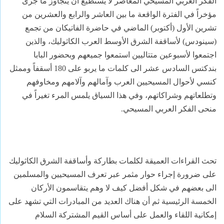
الفكر العربي المسيحي المعاصر لا يستطيع أن يتجاوز ما جرى
مؤخراً في الفترة الواقعة ما بين العاشر والرابع والعشرين من
تشرين الأول (أكتوبر) الماضي في حاضرة الفاتيكان من تجمع
(سينودس) لأساقفة الشرق الأوسط العرب الكاثوليك، والذين
اجتمعوا لأسبوعين متتاليين استمعوا جميعهم وبحضور البابا
بندكتس السادس عشر الى كلمات ما يربو على 180 أسقفاً وممثل
كنسي لأحوال المسيحيين العرب وآمالهم وآلامهم ومخاوفهم
وتطلعاتهم وشراكاتهم، وفي هذا السياق يلمس المرء تغيراً في
منحى الفكر العربي المسيحي.
تحث القراءات العميقة لكلمات بطاركة وأساقفة الشرق الكاثوليك
على ضرورة إجراء حوار مثمر عبر تعرف المسيحيين والمسلمين
الى بعضهم في شكل أفضل كيف لا وهم يتقاسمون الأركان
الخمسة الرئيسية ثم أن هناك العديد من المبادرات التي تشهد على
إمكانية اللقاء والعمل على أساس القيم المشتركة السلام