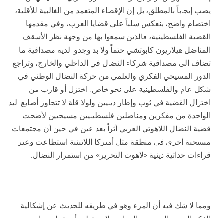
يصب إيجاباً بالمطلق، بل إن الإقصاء المتعمد من الغالبية للأقلية،
اختصام واضح، ينعكس سلباً على قضايا العرب، وفي مقدمها
القضية الفلسطينية، فالذين سمعوا بها من وجهة نظر الأسقف
المناضل هيلاريون كابوتشي حتماً ولا بد وجدوا لديه مصداقية ما
تضاف الى مصداقية شركاء النضال في الداخلي والخارج، وتراجع
الدور المسيحي الفكري والعلمي من حركة النضال الوطني في
شكل عام والفلسطينية على نحو خاص، اختزل أو قارب من
اختزال القضية في ثوب وإطار دينيين ولولا قلة لا تتجاوز أصابع اليد
الواحدة من مفكرين ومناضلين فلسطينيين مسيحيين لأضحت
قضية النضال اللاهوتي العربي أثراً بعد عين في حين أن مجتمعات
مسيحية أخرى في منطقة مثل أميركا اللاتينية استطاعت وعبر
قراءات حداثية دينية «لاهوت التحرير» من استمرار النضال.
ومما لا شك فيه أن المرء وهو في طريقه للحديث عن إشكالية