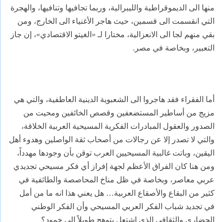
منها الى الديموقراطية والليبرالية، وربما تجافيها وتنافيها، والهجرة
التي انقسمت الى قسمين، حيث هاجر الأغنياء الى الخارج، ومن
بقي منهم لجا الى الانعزالية، مختارا لـ «الغيتو الاقتصادي»، إن جاز
التعبير، وبخاصة في مصر.
أما الفقراء فقد هاجروا الى الشعبوية الدينية العاطفية، والتي هي
مزيج من أساطير المستضعفين وقصص الخائفين ومحيت من
الصدور والعقول المبادرات الفكرية المسيحية العربية الخلاقة،
والتي لا تصدر إلا عن رجالات من أصحاب ثقة الواصلين وهدوء أهل
اليقين، وباتت غالبية المسيحيين العرب توقن بأن وجودها مهدداً،
ومن هنا كان الفراق الأعظم لجهة إفراز أي فكر مسيحي تجديدي
عربي معاصر، وبخاصة في ظل مناخ المحاصصة والطائفية في
كثير من البقاع والأصقاع العربية… هل يعني هذا انه ما من أمل
في تجديد شباب الفكر العربي المسيحي وأن الفكر الوطني
الحضاري والثقافي الذي اشتعل بتوهج طويلاً الى خمود؟