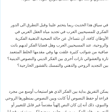
في سياق هذا الحديث ربما يتحتم علينا وقبل التطرق الى الدور
الفكري للمسيحيين العرب في تجديد مياه العقل العربي في
الأوطان كافة، أن نتساءل عن حالة الصحية الذهنية الفكرية
والروحية، عند المسيحيين العرب وهل قضايا الفكر لديهم باتت
صافية من شوائب كثيرة علقت بها وفي مقدمها الخلط المتعمد
تارة والعشوائي تارات أخرى بين الفكر الديني والنصوص الدينية؟
بين التجديد الروحي والذهني والتمسك بالقشور الخارجية؟
يمكن التفريق بداية بين الفكر الذي هو استيعاب أوسع من مجرد
قراءة أو حفظ النصوص أياً كانت وبين النصوص بمنظورها الروحي
والنبوي، ذلك أنه إن كان النص إلهياً مقدساً غير قابل للتغيير أو
التحريف، فإن الفكر مرن غير جامد، ووضع لكي يستوعب قضايا