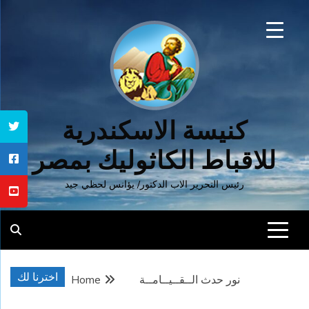
Ski
t
conten
كنيسة الاسكندرية
للاقباط الكاثوليك بمصر
رئيس التحرير الاب الدكتور/ يؤانس لحظي جيد
اخترنا لك
نور حدث الــقــيــامــة
Home