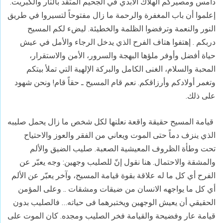
دامس ومصيركم الهلاك الابدي في الجحيم المتقد بالنار والكبريت.
إعلموا أن باب المغفرة والرحمة ما زال مفتوحاً لتسيروا في طريق
النور والنعمة وترفضوا الظلمة والخطيئة. ليضء لكم المسيح
دربكم . إهتفوا هتاف الفرح الذي يدخل الرجاء والأمل في
عيش
حياة أفضل وأوفر ملؤها البهجة والسرور، الأمن والاستقرار،
المحبة والسلام،
الغنى الكامل والبركة الإلهية التي تملأ بيتكم
وتغمر أولادكم وأرزاقكم. نعم قام المسيح
ـ حقاً قام! ونحن شهود
على ذلك.
قيامة المسيح حقيقة واقعة نعلنها لكل شخص ما زال يحمل صليبه
الذي ينزف دماً حتى الموت ويعاني من الفقر
والعوز والاحتياح
تحت وطأة الظروف المعيشية الصعبة. صليب الضيق والألم
والمشقة والاحتمال. هنا نقول إنّ
للصليب وجهين: وجه يعبّر عن
الفرح أي كل ما له علاقة بقوة قيامة المسيح، وآخر يعبّر
عن الألم
أي كل ما يواجهه الانسان من ضيقات ومشقات .. وعلى المؤمن
الحقيقي أن يعيش
الوجهين ويختبرهما فى حياته… فالصليب بدون
قيامة عار وفضيحة والقيامة فخر الصليب
ومجده. كان الموت على