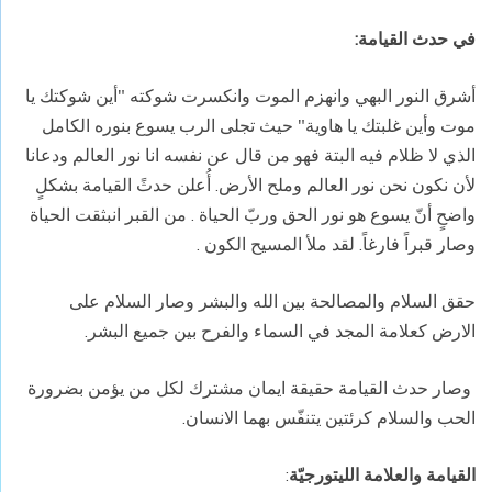
في حدث القيامة:
أشرق النور البهي وانهزم الموت وانكسرت شوكته "أين شوكتك يا
موت وأين غلبتك يا هاوية" حيث تجلى الرب يسوع بنوره الكامل
الذي لا
ظلام فيه البتة فهو من قال عن نفسه انا نور العالم ودعانا
لأن نكون نحن نور العالم وملح الأرض. أُعلن حدثً القيامة بشكلٍ
واضحٍ أنّ يسوع هو نور الحق وربّ
الحياة . من
القبر انبثقت الحياة
وصار قبراً
فارغاً. لقد ملأ المسيح الكون
.
حقق السلام والمصالحة بين الله والبشر وصار السلام على
الارض
كعلامة المجد في السماء والفرح بين جميع البشر.
وصار حدث القيامة حقيقة ايمان مشترك لكل من يؤمن بضرورة
الحب والسلام
كرئتين يتنفّس بهما الانسان.
القيامة والعلامة الليتورجيّة
: