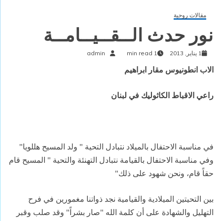
مقالات روحية
نور حدث الــقــيــامــة
1 يناير, 2013
1 min read
admin
الاب انطونيوس
مقار
ابراهيم
راعي الاقباط
الكاثوليك في
لبنان
في مناسبة الاحتفال بالميلاد نتبادل التحية " ولد المسيح هللويا"
وفي مناسبة الاحتفال بالقيامة نتبادل التهنئة والتحية " المسيح قام
حقاً قام، ونحن شهود على ذلك"
بين التحيتين الميلادية والقيامية نجد ذواتنا مغمورين في فرح
التهليل والشهادة على أن كلمة الله "صار بشراً" وقد صلب وقبر