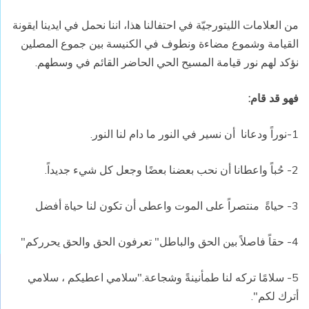
من العلامات
الليتورجيّة في احتفالنا هذا، اننا نحمل في ايدينا ايقونة
القيامة وشموع مضاءة ونطوف في الكنيسة بين جموع المصلين
نؤكد لهم نور قيامة المسيح الحي الحاضر القائم في وسطهم.
فهو قد قام:
1-نوراً ودعانا
أن نسير في النور ما دام لنا النور.
2- حُباً واعطانا
أن نحب بعضنا بعضًا وجعل كل شيء جديداً.
3- حياةً
منتصراً على الموت واعطى أن تكون لنا حياة أفضل
4- حقاً فاصلاً بين الحق والباطل" تعرفون الحق والحق يحرركم"
5- سلامًا تركه لنا طمأنينةً وشجاعة."سلامي اعطيكم ، سلامي
أترك لكم".