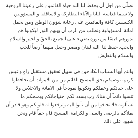
نصلّي من اجل أن يحفظ لنا الله حياة القائمين على
رعيتنا الروحية
ولا سيما قداسة البابا والآباء البطاركة والاساقفة و المسؤولين
الكنسيين كافة والقائمين على رعاية
شؤون الوطن ومن يحمل
امانة المسؤولية
ونطلب من الرب أن يهبهم النور ليكونوا هم
بدورهم قبسًا من نوره يضيء على الجميع
بالحقّ والخير والسلام
والحب. حفظ لنا
الله لبنان ومصر
وجعل منهما أرضاً للحب
والسلام والتعايش.
وأنتم أيها الشباب الكادحين في سبيل تحقيق
مستقبل زاهٍ وعيش
كريم، نوصيكم بحق المسيح القائم من بين الاموات أن تحافظوا
على
حياتكم وعملكم وتكونوا نموذجاً في الامانة والاخلاص ولا
تنسوا دائماً أن هناك رب
يسدد لكم احتياجاتكم ويمنحكم ما
تسألونه فلا تخافوا من أن تأتوا اليه وترفعوا له
قلوبكم وهو قادر أن
يملأكم بالرضى والغنى والكرامة. المسيح قام حقاً قام ونحن
شهود
على ذلك