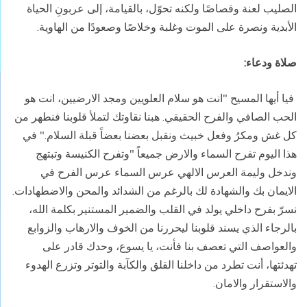
الصليب لعنة وقصاصًا ولكنه تحوّل، بالقيامة، إلى عربونِ
الحياة
الأبدية ونصرة على الموت وغلبة وخلاصًا وصعودًا من الهاوية.
صلاة ودعاء:
فيا أيها المسيح
"
انت هو سلام العلويين ومجد الارضيين، انت هو
الحب الصافي والفرح الحقيقي. هبنا
نقاوتك لتملأ قلوبنا فنطهر من
كل غش ومكرُ وفعل خبيث ونقبل بعضنا بعضاً قبلة
السلام." في
هذا اليوم تفرح السماء والارض جميعاً "وتفرح الكنيسة وتبتهج
وندخل وليمة العرس الالهي عرس السماء عرس الفرح في
الايمان بك والشهادة لك بالرغم من الشدائد والمحن والاضطهادات.
نسرّ بفرح داخلي يولد في القلب
والضمير المستنير بكلمة الله،
بالرجاء الذي يسند قلوبنا ليحررنا من الخوف
والارهاب والزوابع
والعواصف التي تعصف بنا فأنت، يا يسوع، وحدك قادر على
تهدئتها، أنت تطرد من داخلنا القلق والكآبة والتوتر وتزرع الهدوء
والاستقرار والامان.