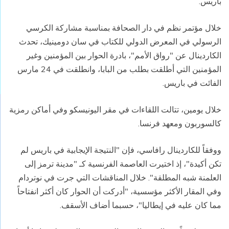
باريس.
خلال مؤتمر نظم في دار الصحافة بمناسبة مشاركة الكرسي
الرسولي في المعرض الدولي للكتاب في سان دومينيك، تحدث
الكاردينال عن "رواق الأمم"، بادرة الحوار بين المؤمنين وغير
المؤمنين التي أطلقت بطلب من البابا، وانطلقت في 24 مارس
الفائت في باريس.
خلال يومين، تتالت اللقاءات في مقر اليونيسكو وفي أماكن رمزية
كالسوربون ومعهد فرنسا.
ووفقاً للكاردينال رافاسي، فإن "النتيجة الإيجابية في باريس لم
تكن أكيدة"، إذ اختيرت العاصمة الفرنسية كـ "مدينة ترمز إلى
العلمنة شبه المطلقة". خلال المناقشات التي جرت في نوتردام
وفي المقار الأكثر مؤسسية، "أدركت أن الحوار كان أكثر انفتاحاً
مما كان عليه في إيطاليا"، حسبما أضاف الأسقف.