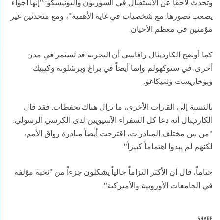
وتحدث لاحقاً عن الاستقبال في السوربون واليونيسكو: "إنها أجواء
يصعب تصورها. مع شخصيات في غاية الأهمية"، ومع متحدثين غير
مؤمنين في معظم الأحيان.
كما أوضح الكاردينال رافاسي أن التجربة قد تستمر في مدن
أخرى: في ستوكهولم وإنما أيضاً في براغ وبرشلونة وكيبيك
وبوخاريست وشيكاغو.
بالنسبة إلى القارات الأخرى، ما تزال هناك تحفظات. فقد قال
الكاردينال أنه دعا كل السفراء الآسيويين لدى الكرسي الرسولي:
"من بين مختلف المبادرات، اقترحت أيضاً مبادرة رواق الأمم،
لكنهم لم يبدوا اهتماماً كبيراً".
ختاماً، قال أن الأكثر التزاماً حالياً يشكلون جزءاً من "نخبة مؤلفة
في الجامعات الأوروبية والأميركية".
SHARE