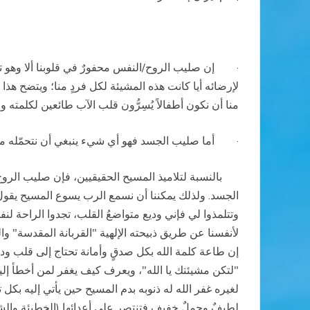
·
إن صليب الروح/النفس محفورٌ في قلوبنا ألا وهو تع
لإرضائه أيا كانت هذه المشيئة لكل فردٍ منا؛ ويتضح هذا
منا أن نكون أطفالاً يُسِرُّون قلب الآب
طائعين لكلمته وم
·
أما صليب الجسد فهو أي شيء ينبغي أن نتحمّله من 
بالنسبة لتلاميذ المسيح الحقيقيين، فإن صليب الروح 
الجسد. ولذلك يمكننا أن نسمع الرب يسوع المسيح يقول لكل 
لأنفسنا عن طريق ذبيحته الإلهية "القربانة المقدسة" والت
إن طاعة كلمة الله بكل صدقٍ وأمانة تحتاج إلى قلب وديع
"لتكن مشيئتك يا الله"، ويعرف كيف يغفر لمن أخطأ إليه
لغيره غفر الله له ذنوبه بدم المسيح حين يأتي إليه بكل 
لطيفٌ وحملٌ خفيف فتنتصر على أعدائها (الخطيئة والشيطان) وتنال الحياة الأبدي