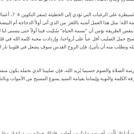
الله؛ مثل هذا العمل أشبه باللغز: من الذي أتى أولاً الدجاجة أم البيضة
 بنفس الطريقة نؤمن أن "نسمة الحياة" سُكِبت فينا أولاً حتى يتسنى لنا ال
د بما يُرضي الله (رومة 6: 12-14)، كلما أصبح حمل الصليب أقل عبأً على أرواحنا، وإزدادت محب
الله ونطلب منه أن يأتي]، فإن الروح القدس سوف يشعل في قلوبنا نار ال
ة الصلاة والصوم حسبما يُريد الله، فإن صليبنا الذي نحمله يكون منش
ة الكلمة والتوبة وإيماننا بقيامة السيد
يسوع
المسيح من الأموات وبالتال
أتباعك الّذين أحببتهم ومُتَّ من أجلِهم، فلذلك حملته بين ذراعيك وعلى