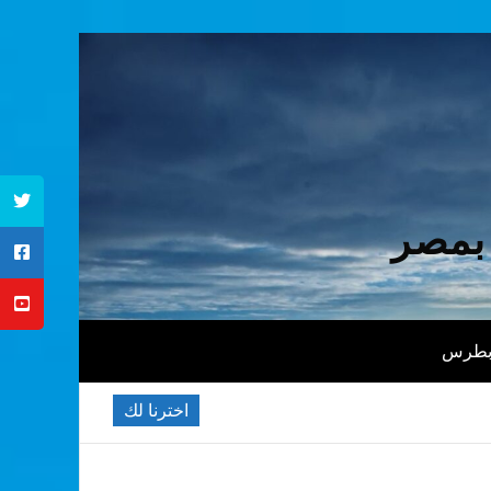
 بمصر
 بطرس
اخترنا لك