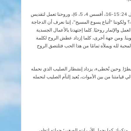
كمسيحيين، يعمل جسدنا لغاية خلاص روحنا وذلك بالسيطرة على الرغبات التي تؤدي إلى الخطيئة (سفر التكوين 4: 7، أعمال 24: 15-16، أفسس 4، 5، 6)، وروحنا تعمل لتقديس
؟ ولكوننا "أتباع يسوع المسيح"، إننا نعرف أن الدجاجة
عمل والإثمار روحيًا. كلما إجتهدنا بالأعمال الجسدية
ة كلمة الله في قلوبنا. ومن جهة أخرى، كلما إزداد عطش الروح لكلمة
محبة لله ويملأه تمامًا من هذا الحب فتلتصق الروح
طرًا. وحين نُخطىء، يزداد إنشطار الصليب الذي نحمله
ي قيامتنا من بين الأموات، يُعيد إلتآم الصليب لنحمله
 منكبيك كما يحمل الأب إبنه الصغير؛ حملته لتظهر