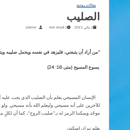
مقالات روحية
الصليب
1 يناير, 2013
1 min read
admin
"من أراد أن يتبعني، فليزهد في نفسه ويحمل صليبه ويتب
يسوع المسيح
(متى 16:
24)
الإنسان المسيحي يعلم بأن الصليب الذي يجب عليه أن
للآخرين على أنه مسيحي وليعلم الله بأنه مسيحي. ولو تسا
موحّد ويمكننا الرمز له بـ"صليب الروح"، كما أن لكلٍ من
بقلم نيران إسكندر