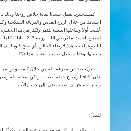
أجسادنا من خلال الروح القدس والقربانة المقدّسة وكلمة 
خُلِقت أولاً وبداخلها البيضة لتثمر وتُكثر من هذا الجنس،
لتطبيع الجس
الله وعملت جاهدةً لإرضاء الخالق [أي نفتح قلوبنا إلى 
بصليبها، وهذا سيجعل صليب الجسد أمرًا هيّنًا.
حين نبتعد عن معرفة الله من خلال كلمته وعن ممارس
على أكتافنا ويُصبح حمله أصعب، ولكن
بمحبة الله و
معرف
ونتبع المسيح إلى حيث مضى: إلى حضن الآب.
لنُصلّ:
ربي وإلهي، إن كل قطعة من خشبة الصليب تُمثّل أحد 