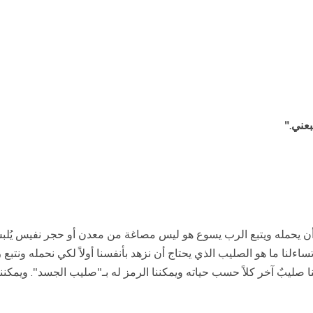
عني."
 يحمله ويتبع الرب يسوع هو ليس مصاغة من معدن أو حجر نفيس يُلبس أو
ءلنا ما هو الصليب الذي يحتاج أن نزهد بأنفسنا أولاً لكي نحمله ونتبع رب
ا صليبٌ آخر كلاً حسب حياته ويمكننا الرمز له بـ"صليب الجسد". ويمكننا