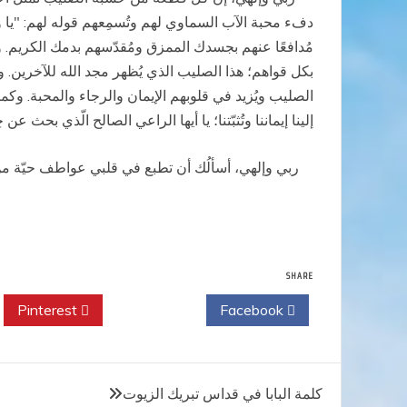
دفء محبة الآب السماوي لهم وتُسمِعهم قوله لهم: "يا ول
مُدافعًا عنهم بجسدك الممزق ومُقدّسهم بدمك الكريم. 
بكل قواهم؛ هذا الصليب الذي يُظهر مجد الله للآخرين.
الصليب ويُزيد في قلوبهم الإيمان والرجاء والمحبة. وك
إلينا إيماننا وتُثبّتنا؛ يا أيها الراعي الصالح الّذي بحث
ربي وإلهي، أسألُك أن تطبع في
قلبي
عواطف
حيّة م
SHARE
Pinterest
Twitter
Facebook
تصفّح
كلمة البابا في قداس تبريك الزيوت