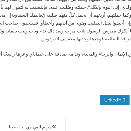
دي، إني اليوم ولدْتُك". حملته وصُلبت عليه، فإلتصقت به لتقول لهم بأن
وكما حملتهم، أردتهم أن يحمل كلٌ منهم صليبه
[
تعاليمك السماوية]: "محب
 وإن أحسوا بثقل الصليب وهوى من أيديهم وأخطأوا فسيجدون صاحب الحق
ما أنكرك بطرس الرسول ثلاث مرات وبعد ذلك ندم وتاب وثبت بإيمانه وثب
 عن خِرافه الضائعة فوجدها وجذبها معه إلى الفردوس.
ن
الإيمان
والرجاء والمحبة، وندامة صادقة على خطاياي وعزمًا راسخًا أن أ
Linkedin
مريم التي من بيت عنيا