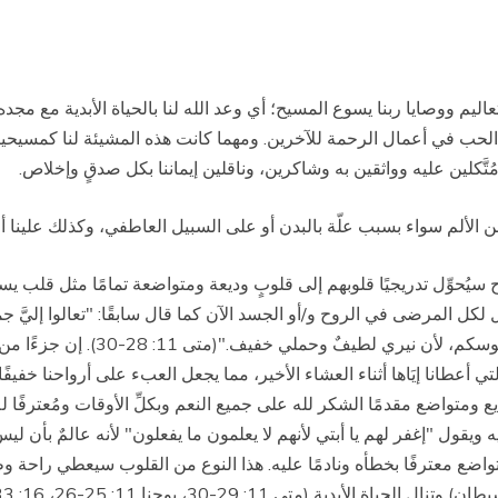
اليم ووصايا ربنا يسوع المسيح؛ أي وعد الله لنا بالحياة الأبدية مع مجد
 الحب في أعمال الرحمة للآخرين. ومهما كانت هذه المشيئة لنا كمسيحيين
ُتَّكلين عليه وواثقين به وشاكرين،
وناقلين إيماننا بكل صدقٍ وإخلاص.
الألم سواء بسبب علّة بالبدن أو على السبيل العاطفي، وكذلك علينا أن ن
سيُحوِّل تدريجيًا قلوبهم إلى قلوبٍ وديعة ومتواضعة تمامًا مثل قلب يس
المرضى في الروح و/أو الجسد الآن كما قال سابقًا: "تعالوا إليَّ جميعًا أ
وتتلمذوا لي فإني وديع متواضعُ القلب
ي أعطانا إيَاها أثناء العشاء الأخير، مما يجعل العبء على أرواحنا خفيفًا
 ومتواضع مقدمًا الشكر لله على جميع النعم وبكلِّ الأوقات ومُعترفًا ل
 ويقول "إغفر لهم يا أبتي لأنهم لا يعلمون ما يفعلون" لأنه عالمٌ بأن
تواضع معترفًا بخطأه ونادمًا عليه. هذا النوع من القلوب سيعطي راحة وط
ة (متى 11: 29-30، يوحنا 11: 25-26، 16: 33).