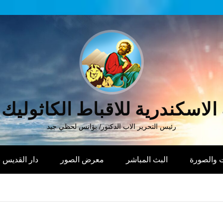
الاسكندرية للاقباط الكاثوليك
رئيس التحرير الاب الدكتور/ يؤانس لحظي جيد
 والصورة
البث المباشر
معرض الصور
دار القديس