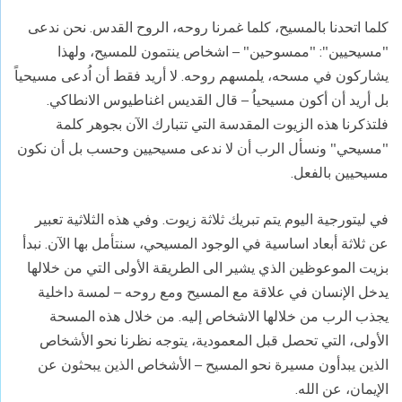
كلما اتحدنا بالمسيح، كلما غمرنا روحه، الروح القدس. نحن ندعى
"مسيحيين": "ممسوحين" – اشخاص ينتمون للمسيح، ولهذا
يشاركون في مسحه، يلمسهم روحه. لا أريد فقط أن اُدعى مسيحياً
بل أريد أن أكون مسيحياُ – قال القديس اغناطيوس الانطاكي.
فلتذكرنا هذه الزيوت المقدسة التي تتبارك الآن بجوهر كلمة
"مسيحي" ونسأل الرب أن لا ندعى مسيحيين وحسب بل أن نكون
مسيحيين بالفعل.
في ليتورجية اليوم يتم تبريك ثلاثة زيوت. وفي هذه الثلاثية تعبير
عن ثلاثة أبعاد اساسية في الوجود المسيحي، سنتأمل بها الآن. نبدأ
بزيت الموعوظين الذي يشير الى الطريقة الأولى التي من خلالها
يدخل الإنسان في علاقة مع المسيح ومع روحه – لمسة داخلية
يجذب الرب من خلالها الاشخاص إليه. من خلال هذه المسحة
الأولى، التي تحصل قبل المعمودية، يتوجه نظرنا نحو الأشخاص
الذين يبدأون مسيرة نحو المسيح – الأشخاص الذين يبحثون عن
الإيمان، عن الله.