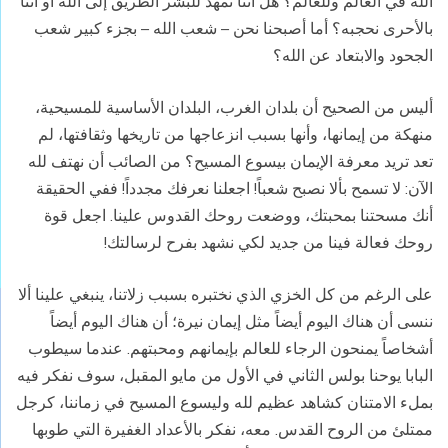
الله في العالم وللعالم؟ هل أننا نمهد للبشر الطريق إلى الله أو أننا
بالأحرى نحجبه؟ أما أصبحنا نحن – شعب الله – بجزء كبير شعب
الجحود والابتعاد عن الله؟
أليس من الصحيح أن بلدان الغرب، البلدان الأساسية للمسيحية،
منهكة من إيمانها، وأنها بسبب انزعاجها من تاريخها وثقافتها، لم
تعد تريد معرفة الإيمان بيسوع المسيح؟ من الصائب أن نهتف لله
الآن: لا تسمح بألا نصبح شعباً! اجعلنا نعرفك مجدداً! ففي الحقيقة
أنك مسحتنا بمحبتك، ووضعت روحك القدوس علينا. اجعل قوة
روحك فعالة فينا من جديد لكي نشهد بفرح لرسالتك!
على الرغم من كل الخزي الذي نختبره بسبب زلاتنا، ينبغي علينا ألا
ننسى أن هناك اليوم أيضاً مثل إيمان نيرة؛ أن هناك اليوم أيضاً
أشخاصاً يمنحون الرجاء للعالم بإيمانهم ومحبتهم. عندما سيطوب
البابا يوحنا بولس الثاني في الأول من مايو المقبل، سوف نفكر فيه
بملء الامتنان كشاهد عظيم لله وليسوع المسيح في زماننا، كرجل
ممتلئ من الروح القدس. معه، نفكر بالأعداد الغفيرة التي طوبها