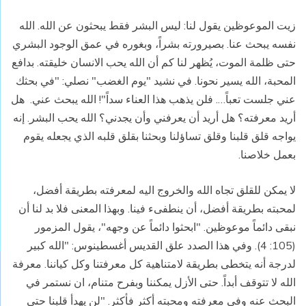
زيت الموعوظين يقول لنا: ليس البشر فقط يبحثون عن الله. الله
نفسه يبحث عنا. بصيرورته بشراً، وبغوره في عمق الوجود البشري
حتى ظلمة الموت، يُظهر لنا كم أن الله يحب الانسان خليقته. بدافع
المحبة، الله يسير نحونا. في نشيد "يوم الغضب" نصلي: "في بحثك
عني جلست تعباً…. فلن يذهب هذا العناء سداً"! الله يبحث عني. هل
أريد معرفته؟ هل أريد أن يعرفني وأن يجدني؟ الله يحب البشر. إنه
يواجه قلق قلبنا وقلق تساؤلنا وبحثنا بقلق قلبه الذي يجعله يقوم
بعمل خلاصنا.
لا يمكن للقلق تجاه الله والخروج اليه لمعرفته بطريقة أفضل،
لمحبته بطريقة أفضل، أن ينطفىء فينا. وبهذا المعنى فلا بد لنا أن
نبقى دائماً موعوظين. "ابحثوا دائماً عن وجهه"، يقول المزمور
(105: 4). وفي هذا الصدد علق القديس أغسطينوس: "الله كبير
لدرجة أنه يتخطى بطريقة لامتناهية كل معرفتنا وكل كياننا. معرفة
الله لا تتوقف أبداً. حتى الأزل يمكننا وبفرح متنام، ان نستمر في
البحث عنه وفي معرفته ومحبته أكثر فأكثر. "لن يهدأ قلبنا حتى