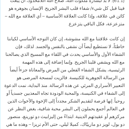
(61:1). لا بد لبشارة ملكوت الله، صلاح الله اللامحدود، أن يبعث
فينا قبل كل شيء/ شفاء قلب البشر الجريح. الإنسان بجوهره هو
كائن في علاقة، وإذا كانت العلاقة الأساسية – أي العلاقة مع الله –
متزعزعة، فكل الباقي يتزعزع.
إن كانت علاقتنا مع الله مشوشة، إن كان التوجه الأساسي لكياننا
خاطئاً، لا نستطيع أيضاً أن نشفى بالنفس والجسد. لذلك، فإن
الشفاء الأول والأساسي يحدث في اللقاء مع المسيح الذي يصالحنا
مع الله ويشفي قلبنا الجريح. وإنما إضافة إلى هذه المهمة
الرئيسية، يشكل الشفاء الفعلي من المرض والمعاناة جزءاً أيضاً
من الرسالة الجوهرية للكنيسة. فالزيت لمسحة المرضى هو
التعبير الأسراري المرئي عن هذه الرسالة. منذ البداية، نمت الدعوة
إلى الشفاء في الكنيسة، والمحبة الودودة تجاه المعذبين جسدياً أو
روحياً. إنها فرصة لتقديم الشكر مجدداً إلى الإخوة والأخوات الذين
في العالم أجمع يحملون إلى البشر محبة شافية، بغض النظر عن
مركزهم أو عقيدتهم الدينية. ابتداءً من إليزابيث دو تورينغ، منصور
دو بول، لويز دو مارييّاك، كميلا ليلي، حتى الأم تريزا – وهذه ما هي