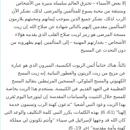
إلا بعض الأسماء – تخترق العالم سلسلة منيرة من الأشخاص
ومنبثقة من محبة يسوع للمتألمين والمرضى. لذلك، نشكر الآن
الرب. لذلك، نشكر جميع الذين بموجب إيمانهم ومحبتهم يلازمون
المتألمين مقدمين إليهم بالتالي شهادة عن صلاح الله. إن زيت
مسحة المرضى هو رمز لزيت صلاح القلب الذي يقدمه هؤلاء
الأشخاص – بجدارتهم المهنية – إلى المتألمين. إنهم يظهرونه من
دون التحدث عن المسيح.
ثالثاً، هناك ختاماً أثمن الزيوت الكنسية، الميرون الذي هو عبارة
عن مزيج من زيت الزيتون والعطور النباتية. إنه زيت المسح
الكهنوتي والمسح الملوكي، المسحين المرتبطين بتقاليد المسح
العظيمة في العهد القديم. في الكنيسة، يستخدم هذا الزيت بخاصة
للمسح خلال التثبيت والسيامات المقدسة. إن ليتورجيا اليوم تَقرن
بهذا الزيت وعود النبي أشعيا: "تدعون كهنة الرب وتسمون خدمة
إلهنا" (61، 6). بهذه الكلمات، يكرر النبي كلمة التكليف والوعد التي
كان الله قد وجهها لإسرائيل في سيناء: "وأنتم تكونون لي مملكة
كهنة وأمة مقدسة" (خر 19، 6).