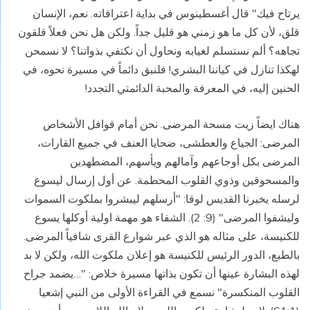
يرتاح فيك" قال أغسطينوس في بداية اعترافاته. نعم، الإنسان
قلق، لأن كل ما هو زمني هو قليل جداً. ولكن هل نحن فعلاً قلقون
تجاهه؟ ألم نستسلم لغيابه ونحاول أن نكتفي بذواتنا؟ لا نسمحن
لهكذا تنازل في كياننا البشري! فلنبق دائماً في مسيرة نحوه، في
الحنين إليه، في المعرفة والمحبة الدائمتي التجدد!
هناك ايضاً زيت مسحة المرضى. نحن أمام قوافل الأشخاص
المرضى: الجياع والعطشى، ضحايا العنف في جميع القارات،
المرضى بكل أوجاعهم وآمالهم ويأسهم، المضطهدين
والمسحوقين وذوي القلوب المحطمة. عن أول إرسال ليسوع
لرسله يخبرنا القديس لوقا: "أرسلهم ليبشروا بملكوت السموات
وليشفوا المرضى" (9: 2). الشفاء هو مهمة اولية أوكلها يسوع
للكنيسة، على مثاله هو الذي عبر شوارع القرى شافياً المرضى.
بالطبع، الدور الرئيس للكنيسة هو إعلان ملكوت الله، ولكن لا بد
لهذه البشارة عينها أن تكون بذاتها مسيرة خلاص: "…يضمد جراح
القلوب المنكسرة" نسمع في القراءة الأولى من النبي إشعيا