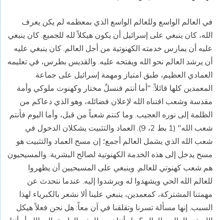
في العالم الواسع وللعالم الواسع الذي بمعظمه لم يكن يعرف
الله، كان ينبغي على إسرائيل أن يكون هيكلاً لله للجميع. كان ينبغي
عليه أن يمارس خدمته الكهنوتية من أجل العالم. كان ينبغي عليه
أن يرشد العالم نحو الله ويفتحه عليه. والقديس بطرس، في تعليمه
العمادي العظيم، طبق امتياز ومهمة إسرائيل على جماعة
المعمدين كلها قائلاً: "أما أنتم فنسلٌ مختار وكهنوت ملوكي وأمة
مقدسة وشعب اقتناه الله لإعلان فضائله، وهو الذي دعاكم من
الظلمة إلى نوره العجيب. وما كنتم شعباً من قبل، وأما اليوم فأنتم
شعب الله" (1 بط 2، 9). العماد والتثبيت يشكلان الدخول في
شعب الله الذي يشمل العالم أجمع؛ إن مسح العماد والتثبيت هو
مسح يدخل إلى هذه الخدمة الكهنوتية لصالح البشرية. والمسيحيون
هم شعب كهنوتي للعالم. وينبغي على المسيحيين أن يظهروا
للعالم الله الحي ويشهدوا له ويرشدوا إليه. عندما نتحدث عن
مهمتنا المشتركة، كمعمدين، ينبغي علينا ألا نشعر بالكبرياء لهذا
السبب. إنها مسألة تسرنا وتقلقنا في آن معاً: هل نحن فعلاً هيكل