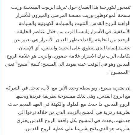
تتمحور ليتورجية هذا الصباح حول تبريك الزيوت المقدسة وزيت
مسحة الموعوظين وزيت مسحة المرضى والميرون للأسرار
الواهبة للروح القدس: التثبيت والسيامة الكهنوتية والسيامة
الأسقفية. في الأسرار يلمسنا الرب من خلال عناصر الخليقة.
الوحدة بين الخليقة والفداء تظهر للعيان. الأسرار هي تعبير عن
تجسيد إيماننا الذي ينطوي على الجسد والنفس، أي الإنسان
بكامله. الرب ترك الأسرار علامة حضوره. والزيت هو علامة الروح
القدس وهو في الوقت عينه يقودنا الى المسيح: كلمة "مسح" تعني
"الممسوح".
إن بشرية يسوع، وبواسطة وحدة الابن مع الآب، تدخل في الشركة
مع الروح القدس، وهي بذلك ممسوحة بطريقة فريدة ويحييها
الروح القدس. ما حدث مع الملوك والكهنة في العهد القديم حدث
بطريقة رمزية في المسح بالزيت، الذي من خلاله ترقوا الى
خدمتهم، يحدث في المسيح بكل واقعه: الروح القدس يخترق
بشريته، هو الذي يفتح بشريتنا على عطية الروح القدس.