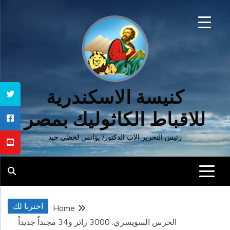
Ski
t
conten
كنيسة الاسكندرية
للاقباط الكاثوليك بمصر
رئيس التحرير الاب الدكتور/ يؤانس لحظي جيد
اخترنا لك
Home
الحرس السويسري: 3000 زائر و34 مجنداً جديداً