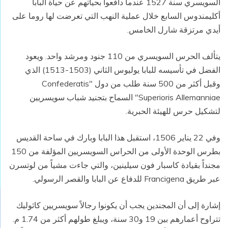
السويسري سنة 1527 عندما دافعوا بحياتهم عن حياة البابا
أكليمندوس السابع خلال عملية النهب التي تعرضت لها روما على
أيدي مرتزقة شارل الخامس.
يتألف الحرس السويسري من 110 جنود ومرشد واحد. ويعود
الفضل في تأسيسه للبابا يوليوس الثاني (1503-1513) الذي
وقبل أكثر من 500 سنة طلب من دول "Confederatis
Superioris Allemanniae" السماح بتجنيد شباب سويسريين
لتشكيل حرس للهيئة الحبرية.
وفي 22 يناير 1506، استقبل هذا البابا وبارك في ساحة القديس
بطرس الوحدة الأولى من الحراس السويسريين المؤلفة من 150
مجنداً بقيادة كاسبار فون سيلينين، والتي جاءت مشياً من لوتسرن
عبر طريق Francigena للدفاع عن البابا والقصر الرسولي.
إشارة إلى أن المجندين يجب أن يكونوا رجالاً سويسريين كاثوليك
تتراوح أعمارهم بين 19 و30 سنة، ويبلغ طولهم أكثر من 1.74 م.