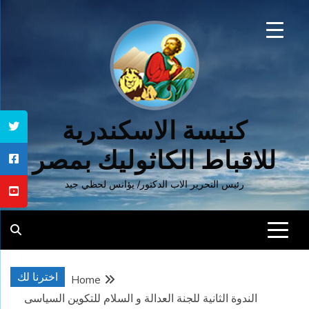
Ski
t
conten
كنيسة الاسكندرية
للاقباط الكاثوليك بمصر
رئيس التحرير الاب الدكتور/ يؤانس لحظي جيد
اخترنا لك
Home
الندوة الثانية للجنة العدالة و السلام للتكوين السياسى