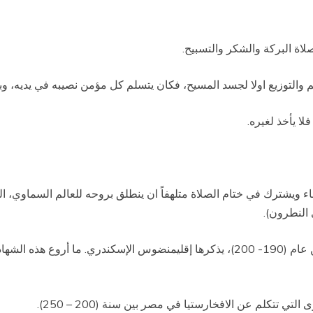
لاة البركة والشكر والتسبيح.
يم والتوزيع اولا لجسد المسيح، فكان يتسلم كل مؤمن نصيبه في يديه، 
لا يأخذ لغيره.
 ويشترك في ختام الصلاة متلهفاً ان ينطلق بروحه للعالم السماوي، الذ
 النطرون).
هذه هي أول شهادة كتابية عن الأفخارستيا في مصر بين عام (190- 200)، يذكرها إقليمنضو
تتكلم عن الافخارستيا في مصر بين سنة (200 – 250).