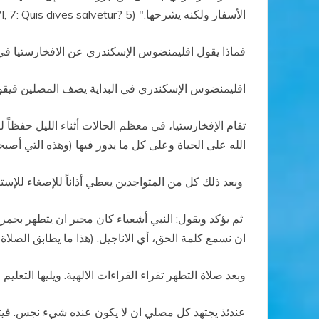
الأسفار ولكنه يشرحها." (Stromata VI, 7: Quis dives salvetur? 5).
فماذا يقول اقليمنضوس الإسكندري عن الافخارستيا في
اقليمنضوس الإسكندري في البداية يصف المصلين فيقو
تقام الإفخارستيا، في معظم الحالات أثناء الليل حفظاً
الله على الحياة وعلى كل ما يدور فيها (وهذه التي أصب
وبعد ذلك كل من المتواجدين يعطي أذاناً للإصغاء للإستما
ثم يؤكد ويقول: النبي أشعياء كان مجبر ان يتطهر بجمرة
ان نسمع كلمة الحق، أي الاناجيل. (هذا ما يطابق الصلا
وبعد صلاة التطهر تقراء القراءات الالهية. ويليها التعل
عندئذ يجتهد كل مصلي ان لا يكون عنده شيء نجس. فيتق