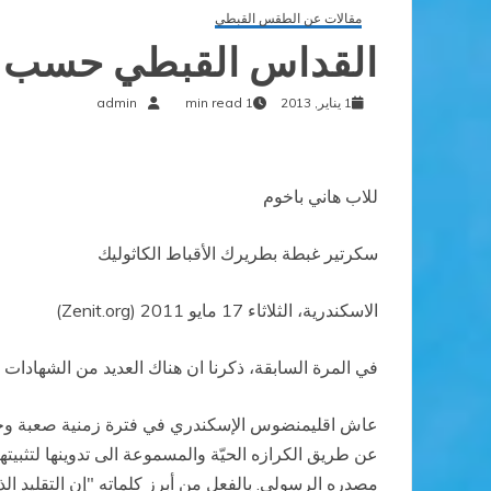
مقالات عن الطقس القبطي
القداس القبطي حسب أبا
1 يناير, 2013
1 min read
admin
للاب هاني باخوم
سكرتير غبطة بطريرك الأقباط الكاثوليك
الاسكندرية، الثلاثاء 17 مايو 2011 (Zenit.org)
في المرة السابقة، ذكرنا ان هناك العديد من الشهادات حول
عاش اقليمنضوس الإسكندري في فترة زمنية صعبة وخاصة في
عن طريق الكرازه الحيّة والمسموعة الى تدوينها لتثبيت
مصدره الرسولي. بالفعل من أبرز كلماته "إن التقليد الذي