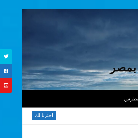
 بمصر
 بطرس
اخترنا لك