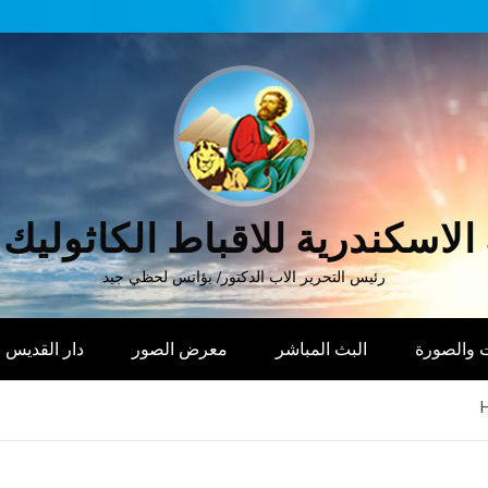
الاسكندرية للاقباط الكاثوليك
رئيس التحرير الاب الدكتور/ يؤانس لحظي جيد
 والصورة
البث المباشر
معرض الصور
دار القديس