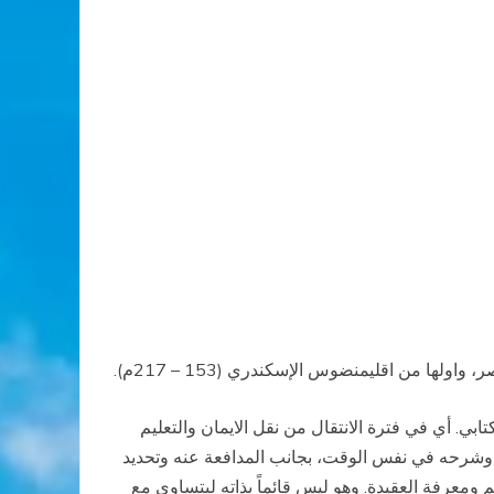
ها من اقليمنضوس الإسكندري (153 – 217م).
ي. أي في فترة الانتقال من نقل الايمان والتعليم
يد وشرحه في نفس الوقت، بجانب المدافعة عنه وتحديد
هم ومعرفة العقيدة. وهو ليس قائماً بذاته ليتساوى مع