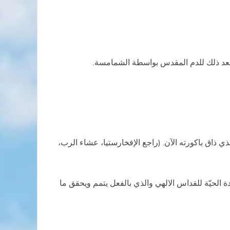
وبعد ذلك للدم المقدس بواسطة الشمامسة.
ي ذاق باكورته الآن. (راجع الإفخارستيا، عشاء الرب،
س الإسكندري. ما أروع هذه الشهادة الحيّة للقداس الالهي والذي بالفعل يتمم ويحقق ما