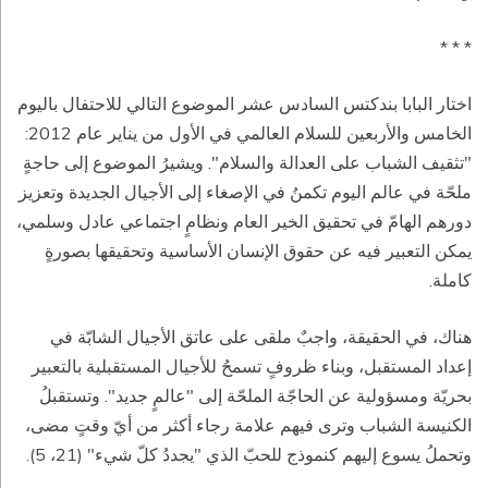
* * *
اختار البابا بندكتس السادس عشر الموضوع التالي للاحتفال باليوم
الخامس والأربعين للسلام العالمي في الأول من يناير عام 2012:
"تثقيف الشباب على العدالة والسلام". ويشيرُ الموضوع إلى حاجةٍ
ملحّة في عالم اليوم تكمنُ في الإصغاء إلى الأجيال الجديدة وتعزيز
دورهم الهامّ في تحقيق الخير العام ونظامٍ اجتماعي عادل وسلمي،
يمكن التعبير فيه عن حقوق الإنسان الأساسية وتحقيقها بصورةٍ
كاملة.
هناك، في الحقيقة، واجبٌ ملقى على عاتق الأجيال الشابّة في
إعداد المستقبل، وبناء ظروفٍ تسمحُ للأجيال المستقبلية بالتعبير
بحريّة ومسؤولية عن الحاجّة الملحّة إلى "عالمٍ جديد". وتستقبلُ
الكنيسة الشباب وترى فيهم علامة رجاء أكثر من أيّ وقتٍ مضى،
وتحملُ يسوع إليهم كنموذج للحبّ الذي "يجددُ كلّ شيء" (21، 5).