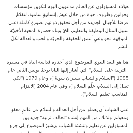
هؤلاء المسؤولون عن العالم مدعوون اليوم لتكوين مؤسسات
وقوانين وظروف حياة من خلال عيش إنسانيةٍ سامية، لتقدّمُ
فرصًا للأجيال الجديدة من أجل تحقيق ذواتهم بصورةٍ كاملة (على
سبيل المثال الوظيفة والتعليم، الخ) وبناء حضارة المحبة الأخويّة
الموجّهة نحو وعيٍ أعمق للحقيقة والحريّة والحب والعدالة لكلّ
البشر.
هذا هو البعد النبوي للموضوع الذي أختاره قداسة البابا في مسيرة
"التربية على السلام" التي أشار إليها البابا يوحنّا بولس الثاني عام
1985 ("السلام والشباب يسيران سويةً")، وعام 1979 ("لكي
تصلَ إلى السلام، علّم السلام")، وفي عام 2004 (الالتزام
المناسب: تعليم السلام").
على الشباب أن يعملوا من أجل العدالة والسلام في عالمٍ معقدٍ
ومعولم. ولذلك، من المهم إنشاء "تحالف تربية" جديد بين
المسؤولين عن تعليم وتنشئة الشباب. ويشيرُ الموضوع إلى جزءٍ