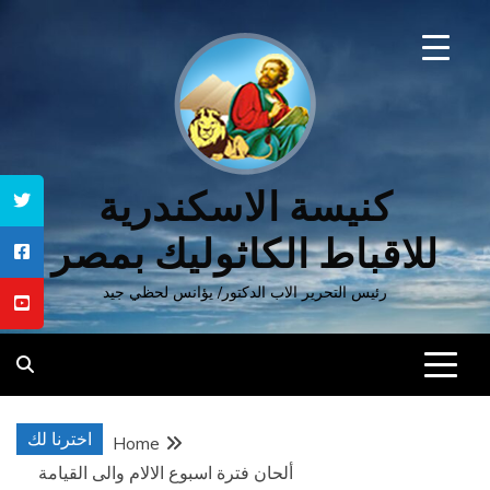
Ski
t
conten
كنيسة الاسكندرية
للاقباط الكاثوليك بمصر
رئيس التحرير الاب الدكتور/ يؤانس لحظي جيد
اخترنا لك
Home
ألحان فترة اسبوع الالام والى القيامة