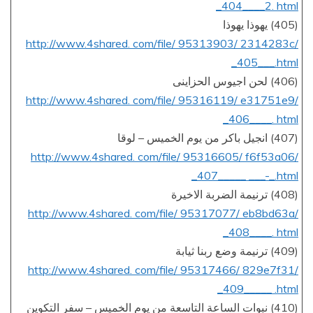
_404____2. html
(405) يهوذا يهوذا
http://www.4shared. com/file/ 95313903/ 2314283c/
_405___.html
(406) لحن اجيوس الحزاينى
http://www.4shared. com/file/ 95316119/ e31751e9/
_406____. html
(407) انجيل باكر من يوم الخميس – لوقا
http://www.4shared. com/file/ 95316605/ f6f53a06/
_407_____ ___-_.html
(408) ترنيمة الضربة الاخيرة
http://www.4shared. com/file/ 95317077/ eb8bd63a/
_408____. html
(409) ترنيمة وضع ربنا ثيابة
http://www.4shared. com/file/ 95317466/ 829e7f31/
_409_____ .html
(410) نبوات الساعة التاسعة من يوم الخميس – سفر التكوين