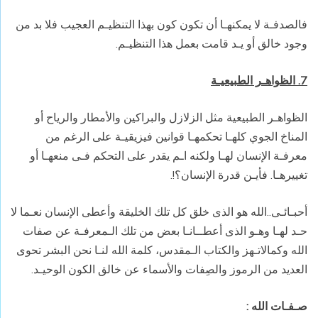
فالصدفـة لا يمكنهـا أن تكون كون بهذا التنظيـم العجيب فلا بد من
وجود خالق أو يـد قامت بعمل هذا التنظيـم.
7. الظواهـر الطبيعيـة
الظواهـر الطبيعية مثل الزلازل والبراكين والأمطار والرياح أو
المناخ الجوي كلهـا تحكمهـا قوانين فيزيقيـة على الرغم من
معرفـة الإنسان لهـا ولكنه اـم يقدر على التحكم فـى منعهـا أو
تغييرهـا. فأيـن قدرة الإنسان؟!.
أحبـائـى..الله هو الذى خلق كل تلك الخليقة وأعطى الإنسان نعـما لا
حـد لهـا وهـو الذى أعطــانـا بعض من تلك الـمعرفـة عن صفات
الله وكمالاتـهز والكتاب الـمقدس، كلمة الله لنـا نحن البشر تحوى
العديد من الرموز والصِفات والأسماء عن خالق الكون الوحيـد.
صـفـات الله :