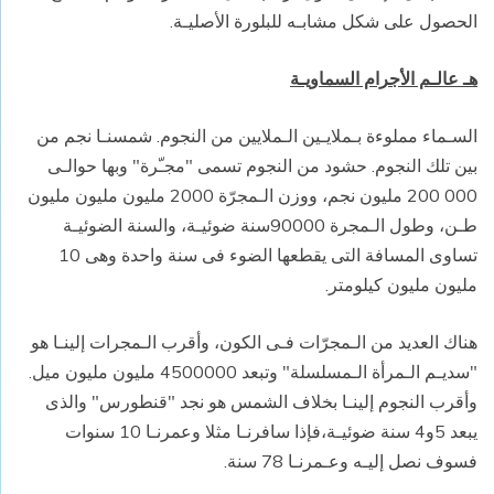
الحصول على شكل مشابـه للبلورة الأصليـة.
هـ عالـم الأجرام السماويـة
السـماء مملوءة بـملايـين الـملايين من النجوم. شمسنـا نجم من
بين تلك النجوم. حشود من النجوم تسمى "مجـّرة" وبها حوالـى
000 200 مليون نجم، ووزن الـمجرّة 2000 مليون مليون مليون
طـن، وطول الـمجرة 90000سنة ضوئيـة، والسنة الضوئيـة
تساوى المسافة التى يقطعها الضوء فى سنة واحدة وهى 10
مليون مليون كيلومتر.
هناك العديد من الـمجرّات فـى الكون، وأقرب الـمجرات إلينـا هو
"سديـم الـمرأة الـمسلسلة" وتبعد 4500000 مليون مليون ميل.
وأقرب النجوم إلينـا بخلاف الشمس هو نجد "قنطورس" والذى
يبعد 5و4 سنة ضوئيـة،فإذا سافرنـا مثلا وعمرنـا 10 سنوات
فسوف نصل إليـه وعـمرنـا 78 سنة.