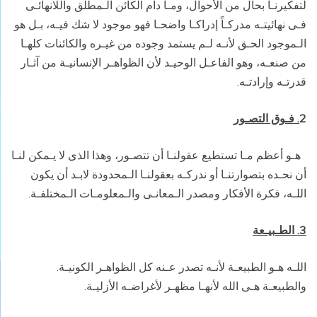
لتفكيرنـا بحال من الأحوال، ومـا دام الكائن الـمطلق واللانهائـى
فـى نهائيتـه مدركـاً إدراكـا واضحـا فهو موجود لا شك فيـه، بـل هو
الـموجود الحـق لأنـه لـم يستمد وجوده من غيـره والكائنات كلهـا
من صنعـه، وهو الفاعـل الوحيـد لأن الظواهـر الإنسانيـة من آثـار
قدرتـه وإرادتـه.
2
. فـوق التصـور
هـو أعظم مـا تستطيع عقولنـا أن تتصـور، وهذا الذى لا يـمكن لنـا
أن نحـده بتصوارتنـا أو ندركـه بعقولنـا الـمحدودة لابـد أن يكون
اللـه، فكرة الأفكار ومصدر الـمعانـى والـمعلومـات الـمختلفـة.
3. الطـبيـعة
اللـه هـو الطبيعـة لأنـه تصدر عـنه كل الظواهـر الكونيـة.
والطبيعـة هـى الله لأنهـا مظهـر لأغراضـه الأزليـة.