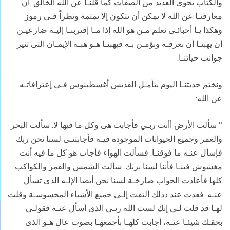
والكتاب يحوى العديد من الصفات كما قلنـا عن الله الخالق. أن
معارفنـا عن الله لا يمكن أن تتكون إلا تمتمة ونظراً فـى رموز
وهكذا يـا أحبائـى نعلم مـن هو الله إذا مـا إقتربنـا إليـه ضارعيـن
أن يهبنـا أن نعرفـه ونؤمـن بـه فيهبنـا هـو هبـة الإيمـان التى تنير
جوانب حياتنـا.
ونختم حديثنـا اليوم بتأمـل القديس أغسطينوس فـى إعترافاتـه
عن الله:
" سألت الأرض أأنت ربـي فأجابت هى وكل ما فيها لا. سألت البحر
والغمر وجميع الحيوانات الموجودة فيـه فأجابتنـى لسنا نحن ربك
فإسأل عنـه ما فوقنـا. فسألت الهواء فأجاب هو كل ما فيه أنت
مغشوش فينـا فأننا لسنا بربك. سألت الشمس والقمر والكواكب
كلها فأعادت الجواب صارخـة لسنا نحن أيضا الإلـه الذى تسأل
عنـه. فعدت عند ذذلك ألتفت إلـى جميع الأشياء المحسوسـة وقلت
لهـا قد قلت لـي إنك لست الله ربـي الذى أسأل عنـه فقولـي
بحقـك شيئـا عنـه، أجابت كلهـا بأجمعهـا بصوت عال هـو الذى