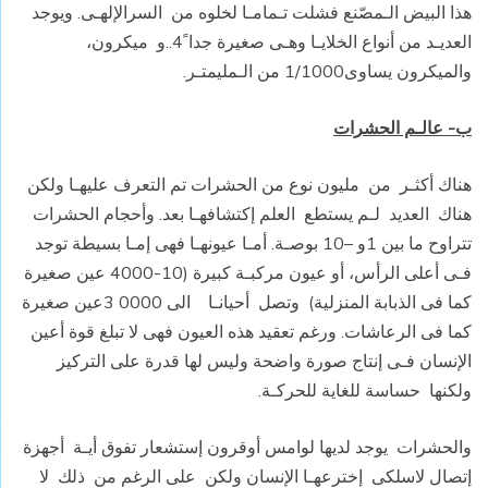
هذا البيض الـمصّنع فشلت تـمامـا لخلوه من
السرالإلهـى. ويوجد
العديـد من أنواع الخلايـا وهـى صغيرة جدا ً4..و
ميكرون،
والميكرون يساوى1/1000 من الـمليمتـر.
ب- عالـم الحشرات
هناك أكثـر
من
مليون نوع من الحشرات تم التعرف عليهـا ولكن
هناك
العديد
لـم يستطع
العلم إكتشافهـا بعد. وأحجام الحشرات
تتراوح ما بين 1و –10 بوصـة. أمـا عيونهـا فهى إمـا بسيطة توجد
فـى أعلى الرأس، أو عيون مركبـة كبيرة (10-4000 عين صغيرة
كما فى الذبابة المنزلية)
وتصل
أحيانـا
الى 0000 3عين صغيرة
كما فى الرعاشات. ورغم تعقيد هذه العيون فهى لا تبلغ قوة أعين
الإنسان فـى إنتاج صورة واضحة وليس لها قدرة على التركيز
ولكنها
حساسة للغاية للحركـة.
والحشرات
يوجد لديها لوامس أوقرون إستشعار تفوق أيـة
أجهزة
إتصال لاسلكى
إخترعهـا الإنسان ولكن
على الرغم من
ذلك
لا