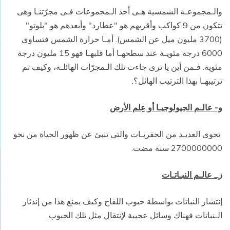
والـمجموعـة الشمسية هـى أحد الـمجموعات فـى مجرّتنـا وهى
تتكون من 9 كواكب وأقربهم هو "عطارد" وأبعدهم هو "بلوتو"
(3700 مليون ميل عن الشمس). أمـا حرارة الشمس فتساوى
6000 درجة مئويـة عند سطحهـا أما قلبهـا فهو 15 مليون درجة
مئوية. فـمن أين يا ترى جاءت تلك الـمجرّات الهائلـة، وكيف تم
ترتيبهـا بهذا الترتيب الهائل؟.
و- عالـم الجيولوجيـا أو عِلم الأرض
تحوى العديـد من الحفريـات والتى تنبئ عن ظهور الحياة من نحو
2700000000 سنة مضت.
ز_ عالـم النبـاتـات
إنتشار النباتات بواسطة حبوب اللقاح وكيف يمنع هذا من إندثار
الـنباتات فهناك وسائل عجيبة لإنتقال مثل تلك الحبوب.