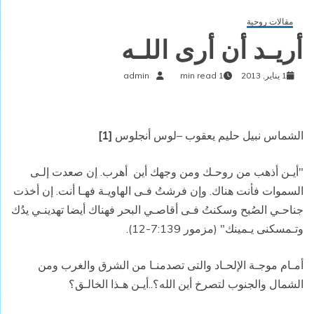
مقالات روحية
أريـد أن أرى اللـه
1 يناير, 2013
1 min read
admin
الشماس نبيل حليم يعقوب –لوس أنجلوس
[1]
"أيـن أذهب من روحـك ومن وجهك أين
أهرب. إن صعدت إلـى
السموات فأنت هناك. وإن فرشتُ فـى الهاويـة فهـا أنت. إن أخذت
جناحـي الصُبح وسكنتُ فـى أقاصـي البحر فهناك أيضا تهدينـي يدُك
وتـمسكنى يـمينك" (مزمور 7:139-12).
أمـام موجـة الإلحـاد والتى تصدمنـا من الشرق والغرب ومن
الشمال والجنوب لتصرخ أين الله؟..أيـن هـذا الخالـق؟