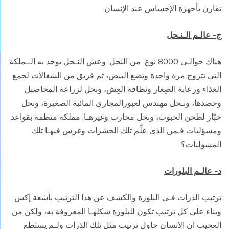
تقارن بأجهزة الإحساس عند الإنسان.
ج- عالـم الـنـحل
هناك حوالـى 8000 نوع
من النحل. وعش النـحل يوجد به الــملكة
التى تتزوج مرة واحدة وتضع البيض، ثم فريق من الشغالات لجمع
الغذاء ورعاية الصِغار ونظافة العِش، ونحل لزراعة المحاصيل
وحصدها، ونـحل مهندس لعبورالمجارى المائية الصغيرة، ونحل
خبّاز لطحن الحبوب، ونحل محارب وغيرهـا. مملكة منظمة بقواعد
ومسؤليات فـمن الذى علّم تلك الحشرات وغرس فيهـا تلك
المسؤليات؟.
د- عالـم البلورات
ترتيب الذرات فـى البلورة والكشف عن هذا الترتيب بأشعة إكس
وبناء على كل ترتيب تكون للبلورة شكلهـا المعروفة به، ولكن من
العجيب ان الإنسان حاول ترتيب مثل تلك الذرات ولـم يستطع