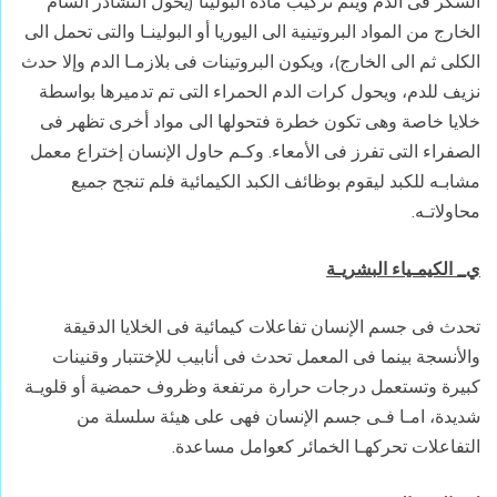
السكر فى الدم ويتم تركيب مادة البولينا (يحول النشادر السام
الخارج من المواد البروتينية الى اليوريا أو البولينـا والتى تحمل الى
الكلى ثم الى الخارج)، ويكون البروتينات فى بلازمـا الدم وإلا حدث
نزيف للدم، ويحول كرات الدم الحمراء التى تم تدميرها بواسطة
خلايا خاصة وهى تكون خطرة فتحولها الى مواد أخرى تظهر فى
الصفراء التى تفرز فى الأمعاء. وكـم حاول الإنسان إختراع معمل
مشابـه للكبد ليقوم بوظائف الكبد الكيمائية فلم تنجح جميع
محاولاتـه.
ي_ الكيمـياء البشريـة
تحدث فى جسم الإنسان تفاعلات كيمائية فى الخلايا الدقيقة
والأنسجة بينما فى المعمل تحدث فى أنابيب للإختتبار وقنينات
كبيرة وتستعمل درجات حرارة مرتفعة وظروف حمضية أو قلويـة
شديدة، امـا فـى جسم الإنسان فهى على هيئة سلسلة من
التفاعلات تحركهـا الخمائر كعوامل مساعدة.