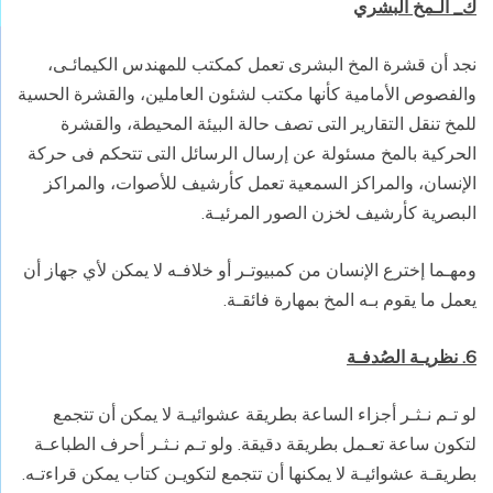
ك_ الـمخ البشري
نجد أن قشرة المخ البشرى تعمل كمكتب للمهندس الكيمائـى،
والفصوص الأمامية كأنها مكتب لشئون العاملين، والقشرة الحسية
للمخ تنقل التقارير التى تصف حالة البيئة المحيطة، والقشرة
الحركية بالمخ مسئولة عن إرسال الرسائل التى تتحكم فى حركة
الإنسان، والمراكز السمعية تعمل كأرشيف للأصوات، والمراكز
البصرية كأرشيف لخزن الصور المرئيـة.
ومهـما إخترع الإنسان من كمبيوتـر أو خلافـه لا يمكن لأي جهاز أن
يعمل ما يقوم بـه المخ بمهارة فائقـة.
6. نظريـة الصُدفـة
لو تـم نـثـر أجزاء الساعة بطريقة عشوائيـة لا يمكن أن تتجمع
لتكون ساعة تعـمل بطريقة دقيقة. ولو تـم نـثـر أحرف الطباعـة
بطريقـة عشوائيـة لا يمكنها أن تتجمع لتكويـن كتاب يمكن قراءتـه.