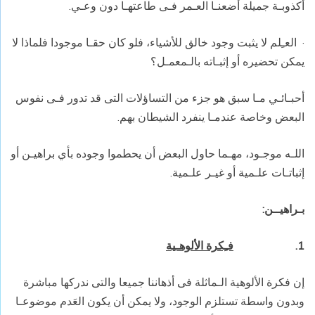
أكذوبـة جميلة أضعنـا العـمر فـى طاعتهـا دون وعـي.
·
العـِلم لا يثبت وجود خالق للأشياء، فلو كان حقـا موجودا فلماذا لا
يمكن تحضيره أو إثبـاته بالـمعمـل؟
أحبـائـي مـا سبق هو جزء من التساؤلات التى قد تدور فـى نفوس
البعض وخاصة عندمـا ينفرد الشيطان بهم.
اللـه موجـود، مهـما حاول البعض أن يحطموا وجوده بأي براهيـن أو
إثباتـات علـمية أو غيـر علـمية.
بـراهيــن:
1.
فـِكرة الألوهـية
إن فكرة الألوهية الـماثلة فى أذهاننا جميعا والتى ندركها مباشرة
وبدون واسطة تستلزم الوجود، ولا يمكن أن يكون العَدم موضوعـا