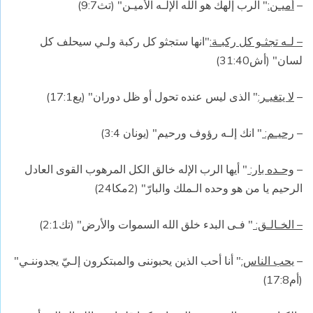
–
أميـن:
" الرب إلهك هو الله الإلـه الأميـن" (تث9:7)
– لـه تجثـو كل ركبـة:
"انها ستجثو كل ركبة ولـي سيحلف كل
لسان" (أش31:40)
–
لا يتغيـر:
" الذى ليس عنده تحول أو ظل دوران" (يع17:1)
–
رحيـم:
" انك إلـه رؤوف ورحيم" (يونان 3:4)
–
وحـده بار:
" أيها الرب الإله خالق الكل المرهوب القوى العادل
الرحيم يا من هو وحده الـملك والبارّ" (2مكا24)
– الخـالـق:
" فـى البدء خلق الله السموات والأرض" (تك2:1)
–
يحب الناس:
" أنا أحب الذين يحبوننى والمبتكرون إلـيّ يجدوننـي"
(أم17:8)