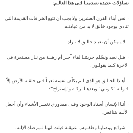
تساؤلات عديدة تصدمنـا فـى هذا العالـم:
·
نحن أبناء القرن العشرين ولا يجب أن نتبع الخرافات القديمة التى
تنادى بوجود خالق لا بد من عبادتـه.
·
لا يـمكن أن نعبـد خالـق لا نـراه.
·
هـل نعبد ونسّلم حريتنـا لقاء آجـر أم رهبـة من نـار مستعرة فى
الآخرة كـما يقولـون.
·
أهـذا الخالـق هو الذى لـم يكلّف نفسه تعبـاً فـى خلقـه الأرض إلاّ
قـولـه "كـونـي" وبعدهـا تركـه و"إستراح"؟
·
أنـا الإنسان أستاذ الوجود وفـى مقدوري تغييـر الأشياء وأن أجعل
الآلـم يتناقص.
·
شرائع ووصايـا وطقـوس عتيقـة قيلت انهـا لـمرضاة الإلـه،