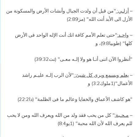
–
أزلـي:
"من قبل أن ولدت الجبال وأنشات الأرض والمسكونة من
الأزل الى الأبد أنت الله" (مز2:89)
–
واحـد:
"حتى تعلم الأمم كافة انك أنت الإله الواحد فى الأرض
كلها" (طوبيا9:8)، و
"أنظروا الآن اننى أنـا هو ولا إلـه معـى" (تث39:32)
–
يعلم ويسمع ويرى كل شيئ:
"لأن الرب إلـه عليـم راشد
الأعمال"(1ملوك3:2) و
"هو كاشف الأعماق والخفايا وعالم ما فى الظلمة" (دا22:2)
–
مـحـبة:
" كل من يحب فقد ولد من الله ويعرف الله ومن لا يحب
للم يعرف الله لأن الله محبة" (1يو8:4)