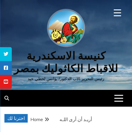
Ski
t
conten
كنيسة الاسكندرية
للاقباط الكاثوليك بمصر
رئيس التحرير الاب الدكتور/ يؤانس لحظي جيد
اخترنا لك
أريـد أن أرى اللـه
Home