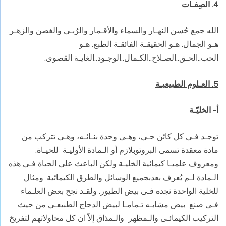
4. الصِفـات
الله جمع حُسن النهـار والسماء والأقـمار والرُبـى والغصن والزهـر.
هـو الجمال. هـو الحقيقـة الفائقـة الطبع. هـو
الحب..الحـق..الصـلاح..الكـمال..الوجـود..الغايـة القصوى.
5. العـلوم الطبيعيـة
أ- الخليّـة
توجـد فـى كل كائن حـي، وهـى وحدة بنـائـه، وهـى تتركب من
مادة معقدة تسمى البروتوبلازم أو الـمادة الأوليـة
للحيـاة.
ومعروف علميـا كيمائية الخليـة ولكن الباعث على الحياة فـى هذه
الـمادة لـم يُعرف بعدبجميع الوسائل والطرق الكيمائية. ومثال
للخلية الواحدة نجده فـى بيض الطيور. ولقـد نجح بعض العلـماء
فـى صنع
بيض مشابـه تـمامـا لبيض الدجاج الطبيعـي من حيث
التركيب الكيمائـى والـمظهر
والـمذاق إلاّ ان كل محاولاتهم لتفريخ