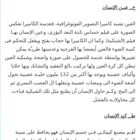
ح_ عيـن الإنسان
العين تشبه كاميرا التصوير الفوتوغرافية، فعدسة الكاميرا تعكس
الصورة على فيلم حساس ثابتة البعد البؤرى، وعين الإنسان بهـا
فيلم (الشبكية). وكما ان الكاميرا بها حجاب يفتح ويقفل للتحكم فى
كمية الضوء فالعين أيضضا بها القزحية وعدستها طريـّة يمكن
تغييرها بواسطة عدسة للحصول على صورة واضحة. وشبكية العين
تبطن كل كرة العين ولها تركيب بالغ التعقيد والتشابك وبها خلايا
وألياف عصبية ويوجد بها أكثر من 132 مليون خليـة عصبية تحول
أشعة الضوء الى ومضات عصبية وتنقلهـا ال العصب البصري ثم
الى المخ. وكـم حاول الإنسان أن يصّنع مثل تلك الشبكية فباءت
كل محاولاتـه بالفشل.
ط_ كبِد الإنسان
أهـم مصنع كيمائـى فـى جسم الإنسان فهو يحافظ على نسبة