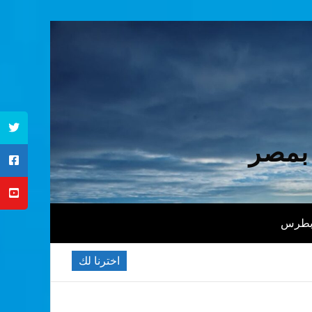
 بمصر
 بطرس
اخترنا لك