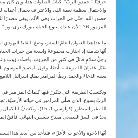
حرفيًا: "احمدوا الربّ". كتابُ الصلوات هذا، وإن كان متعد
والاحتفال بعظمة نعمة الله، والاعتراف بجمال أعماله لمج
حضورَ الله، حتّى في الخراب وفي الألم، يبقى مصدرًا للانده
المزمور 36: "لأن عندك ينبوع الحياة. بنورك نرى نورا" (10).
ما عدا هذا العنوان العامّ للسفر، وضعَ التقليدُ اليهودي 
أنّها شاملة إذ اجتازت مجموعةً واسعة من خبرات الحياة 
رجلُ سلامٍ قاتلَ في كثيرٍ من الحروب، باحثٌ دؤوب وعنيد 
يعنيه الدعاءَ والحمد. ربطُ المزامير بملكِ اسرائيل اللا
وتكتسبُ الطريقة التي تتكررُ فيها كلماتُ المزامير في الع
الربّ يسوع، الذي صلّى المزامير في حياته الأرضيّة، تجدُ
الله غير المنظور (كولوسي 
يجدُ في السرّ الفصحي مفتاحَ تفسيره النهائي. فأفقُ المص
أيّها الأخوة والأخوات الأعزّاء، فلنأخذ بين أيدينا هذا 