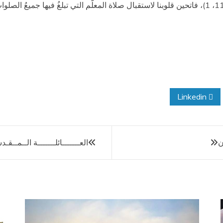
نحنُ أيضًا كرسل يسوع: "يا ربّ، علّمنا أن نصلّي" (لوقا 11، 1)، فاتحين قلوبنا لاستقبال صلاة المعلّم ال
Linkedin
ن
العـــــــائلـــــــة الــمــقـد