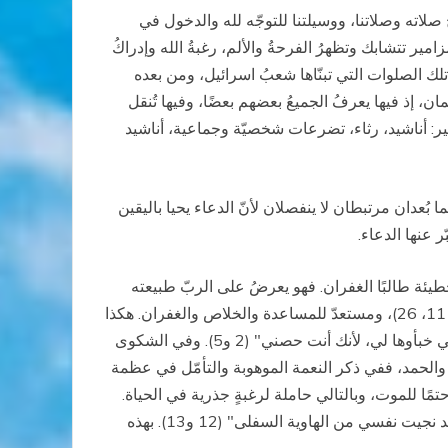
صلاته وصلاتنا، ووسيلتنا للتوجّه لله والدخول في
امير تتشابك وتظهرُ الفرحةُ والألم، رغبةُ الله وإدراكُ
تلك الصلوات التي تبنّاها شعبُ اسرائيل، ومن بعده
ان، إذ فيها يعرفُ الجميعُ بعضهم بعضًا، وفيها تُنقل
زامير: أناشيد، رثاء، تضرعات شخصيّة وجماعية، أناشيد
بُعدان مرتبطان لا ينفصلان لأنّ الدعاء يحيا باليقين
 عنها الدعاء.
طيئة طالبًا الغفران. فهو يعرضُ على الربّ طبيعته
المحتاجة في ثقةِ أنْ يسمعَ الربُّ له، وهذا يتضمّنُ اعترافًا بطيبة الله وبرغبته في عمل الخير وبأنّه "محبٌّ للحياة" (راجع الحكمة 11، 26)، ومستعدّ للمساعدة والخلاص والغفران. هكذا
وعلى سبيل المثال، يصلّي المزمّر في المزمور 31: "عليك يارب توكلت. لا تدعني أخزى مدى الدهر (…) أخرجني من الشبكة التي خبأوها لي، لأنك أنت حصني" (2 و5). وفي الشكوى
كر والحمد، ففي ذكر النعمة الموهوبة والتأمّل في عظمة
تمًا للموت، وبالتالي حاملة لرغبةٍ جذرية في الحياة.
ولذلك يصرخُ المزمّر في المزمور 86: "أحمدك يارب إلهي من كل قلبي، وأمجد اسمك إلى الدهر، لأن رحمتك عظيمة نحوي، وقد نجيت نفسي من الهاوية السفلى" (12 و13). بهذه