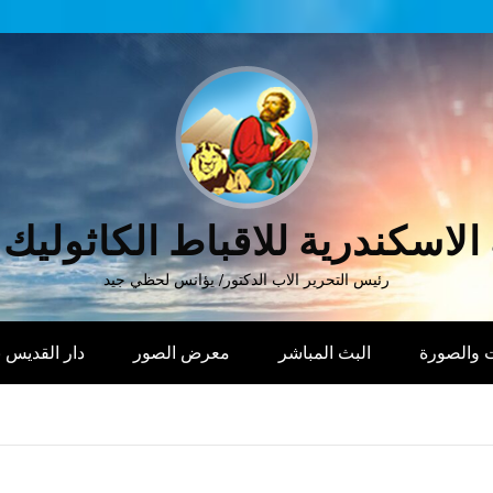
الاسكندرية للاقباط الكاثوليك
رئيس التحرير الاب الدكتور/ يؤانس لحظي جيد
 والصورة
البث المباشر
معرض الصور
دار القديس