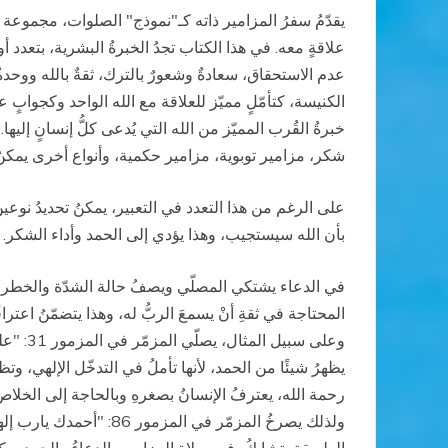
يقدّمُ سفرُ المزامير ذاته كـ"نموذج" الصلوات، مجموعة 
علاقةٍ معه. في هذا الكتاب تجدُ الخبرةُ البشرية، بتعدد أ
عدم الاستحقاق، سعادةٌ وشعورٌ بالترك، ثقةٌ بالله ووحد
الكنيسة، كتأمّلٍ مميّز للعلاقة مع الله الواحد وكجوابٍ ع
خبرةُ القُرب المميّز من الله التي يُدعى كلُّ إنسانٍ إلي
شكر، مزامير توبوية، مزامير حكمية، وأنواع أخرى يمكنُ 
على الرغم من هذا التعدد في التعبير، يمكنُ تحديدُ نوعي
بأن الله سيستجيب، وهذا يؤدي إلى الحمد وأداء الشكر. و
في الدعاء يشتكي المصلّي ويصفُ حالة الشدّة والخطر وال
يظهرُ شيئًا من الحمد، لأنها تأملُ في التدخّل الإلهي، و
رحمة الله، يعترفُ الإنسانُ بصغرهِ وبالحاجة إلى الخلاص،