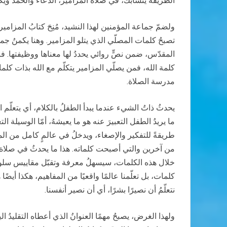
الطريقة يتشابكُ، في صلاة المزامير، الدعاءُ والحمد ويكوّ
ولضمّ جماعة المؤمنين لهذا النشيد، مُنِحَ كتابُ المزامير
تصبحُ كلمات المصلّي الذي يتلو المزامير. وهنا يكمنُ ج
المقدّس، ضمن نصٍّ روائي يحددُ لها معناها ووظيفتها. فالم
كلمة الله، فمن يصلّي المزامير يتكلّم مع الله بذات كلمات
مدرسة الصلاة.
يحدثُ ذاتُ الشيء عندما يبدأ الطفلُ بالكلام، أي يتعلّم
ما يريدُ الطفل التعبيرَ عنه هو ما يعيشهُ، أمّا الوسيلة ا
طريقةً للتفكير والإصغاء، ويدخلُ في عالمٍ كامل من المفاه
من آخرين والتي أصبحت كلماته. هذا ما يحدثُ في صلاة المزا
كلمات، بل تعلّمنا عالمًا واقعيًا من المفاهيم، هكذا أيضً
نتعلّمُ أن نصيرًا بشرًا، أي أن نصير أنفسنا.
ولهذا الغرض، يصبحُ مهمًا العنوانُ الذي أعطاه التقليدُ 