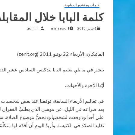
كلمات ومنشورات بابوية
كلمة البابا خلال المقابل
1 يناير, 2013
1 min read
admin
الفاتيكان، الأربعاء 22 يونيو 2011 (zenit.org)
ننشر في ما يلي تعليم البابا بندكتس السادس عشر الذي تل
أيّها الإخوة والأخوات،
في تعاليم الأربعاء السابقة، توقفنا عند بعض شخصيات الع
بعد صراعه في الليل، عن موسى الذي يطلبُ الغفران لشعبه،
على أحداثٍ وقعت لشخصياتٍ تخصُّ موضوعَ الصلاة، سندخل
تقليد الصلاة في الكنيسة. وأريدُ اليوم أن أقدّم لها متكلّ