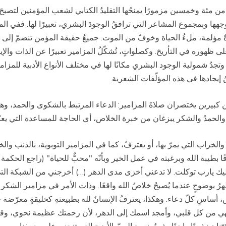
من مئة وخمسين مزمورًا يمنحُها التقليدُ الكتابي لشعب المؤمنين لتصبحَ 
وجهها وبمجموع المشاعر التي ترافقُ الوجودَ البشري، تعبيرًا لها. ففي المز
ةٌ مؤلمة، ملءُ الحياة وخوفٌ من الموت. جميعُ حقيقة المؤمن تنضمّ إلى 
لى ظهوره في التأريخ. وكصلواتٍ، تُشكّلُ المزامير تعبيرًا عن الذات والإيم
ها. وتجدُ شمولية الوجود البشري مكانًا لها في مختلف الأنواع الأدبية للم
إيجادها في هذه المؤلّفات الشعرية.
ن كبيرين يختصران صلاةَ المزامير: الدعاء المرتبط بالشكوى والحمد، وهما 
الحمدُ والشكر يبزغان من خبرة الخلاص، أي الحاجة للمساعدة التي يعبّر
خراب التي يمرّ بها، أو يعترفُ، كما في المزامير التوبوية، بالذنب والخ
تظهرُ بوضوحٍ عندما يُصبحُ خلاصُ الله واقعًا. وذات الأمر في مزامير الش
 أساسِ كلّ دعاء. وهكذا، يعترفُ الإنسانُ لله بطبيعتهِ كخليقةٍ معرّضة ح