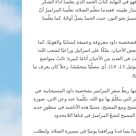
و في النهاية كتابُ الحمد الذي يعلّمنا أداءَ الشكر
بته. فعندما نتعلّم الصلاة، تعلّمنا المزاميرُ أنّ
رُ نحو النور، حيث الحمدُ يصلُ أوجّهُ. كما يعلّمنا
 فشخصية داود معروفة وعميقة إنسانيًا ولاهوتيًا، كما
عض الأحيان، ملكًا على اسرائيل وراعيًا لشعب الله؛
َ في العديد من الأحيان آثامًا كبيرة؛ تائبٌ متواضع
تقبّل غفرانَ الله وعقابه أيضًا، وقبِلَ المصيرَ الموسوم بالألم. هكذا كان داودُ ملكًا، مع كلّ ضعفه، "حسب قلب الله" (راجع 1 صموئيل 13، 14)، أي مصلّيًا متحمّسًا، رجلاً كان يعرف ما
ح.
قدّمها ربطُ سفرِ المزامير بشخصية داود المسيحانية. في
لتي يتكلّمُ بها مع الله، تكلّمنا عنه وعن الابن، صورة
لآب في المسيح ومع المسيح، متبنيًا هذه الأناشيد في منظورٍ جديد
المسيح لتشعّ المزاميرُ في غناها اللامحدود.
شدًا يساعدنا ويرافقنا يوميًا في مسيرة الصلاة. ولنطلب