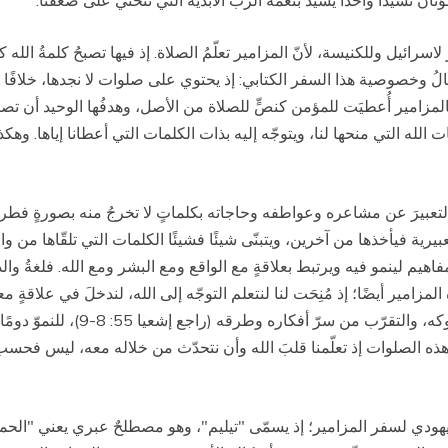
نان نشيدًا واحدًا يشيدُ بنعمة الربّ الأبدية التي تنحني على ضعفنا.
 لاسرائيل وللكنيسة، لأنّ المزامير تعلّمُ الصلاة. إذ فيها تصبحُ كلمةُ الل
مالُ وخصوصية هذا السفر الكتابي: إذ يحتوي على صلوات لا نجدها، خلافًا
زامير أُعطيَت للمؤمن كنصٍّ للصلاة من الأصل، وهدفُها الوحيد أن تصبحَ صل
 الله التي منحها لنا، ويتوجّه إليه بذات الكلمات التي أعطانا إياها. وهكذ
 التعبيرَ عن مشاعره وعواطفه وحاجاته بكلماتٍ لا تخرجُ منه بصورةٍ فطري
لتعبيرية فيأخذها من آخرين، ويتبنّى شيئًا فشيئًا الكلمات التي تلقّاها من 
يم لينمو فيه ويرتبط بعلاقةٍ مع الواقع ومع البشر ومع الله. فلغةُ والديه
مير أيضًا؛ إذ مُنِحَت لنا لنتعلم التوجّه إلى الله، لندخلَ في علاقةٍ معه،
خلال هذه الكلمات، سيسهلُ معرفة وتق
ا هذه الصلوات إذ تعلّمنا قلبَ الله وأن نتحدّث من خلاله معه، ليس فحسب، ب
اليهودي لسفر المزامير؛ إذ يسمّى "تيليم"، وهو مصطلحٌ عبري يعني "الحمد"