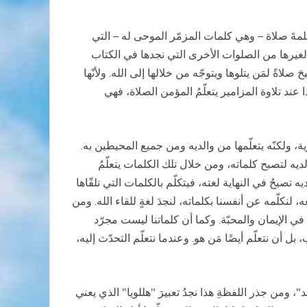
ه كلمةَ صلاة – وهي كلمات المزمّر الموحى له – التي
 لغيرها من الصلوات الأخرى التي نجدها في الكتاب
اةً لمَن يتلوها ويتوجّه من خلالها إلى الله. ولأنّها
ا عند تلاوة المزامير يتعلّمُ المؤمن الصلاة، فهي
ة، ولكنّه يتعلّمها من والديه ومن جميع المحيطين به.
والديه لتصبح كلماته، ومن خلال تلك الكلمات يتعلّمُ
 تصبحُ في النهاية لغته، فيتكلّم بالكلمات التي تلقّاها
 لنكلّمه عن أنفسنا بكلماته، لنجدَ لغةٍ للقاء الله. ومن
بّل مقاييس سلوكه، والتقرّب من سرّ أفكاره وطرقه (راجع إشعيا 55: 8-9)، للنموّ دومًا في الإيمان والمحبّة. وكما أن كلماتنا ليست مجرّد
ل أن نتعلّم أيضًا مَن هو. وعندما نتعلّم التحدّث إليه،
، ومن جذر اللفظةِ هذا نجدُ تعبيرَ "هللويا" الذي يعني