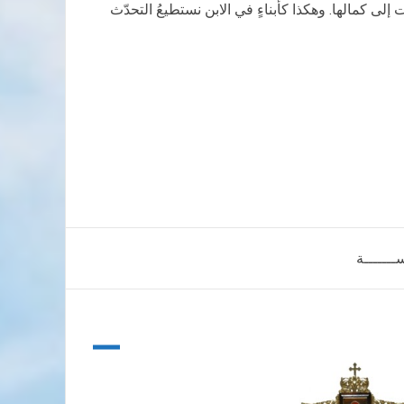
تي تبلغُ فيها جميعُ الصلوات إلى كمالها. وهكذا كأبناءٍ في الابن نستطيعُ التحدّث
ســـــــة