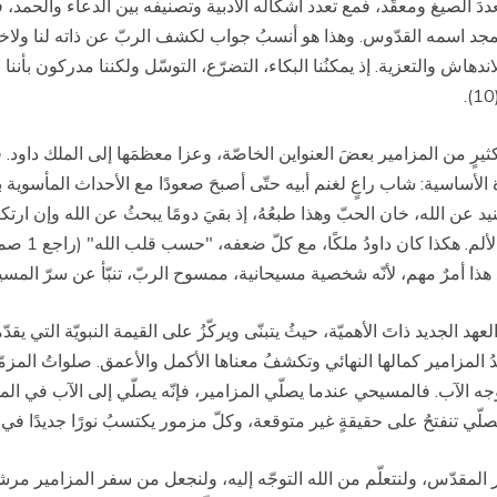
دَ الصيغ ومعقّد، فمع تعدد أشكاله الأدبية وتصنيفه بين الدعاء والحمد، فه
د اسمه القدّوس. وهذا هو أنسبُ جواب لكشف الربّ عن ذاته لنا ولاختبار طي
اش والتعزية. إذ يمكنُنا البكاء، التضرّع، التوسّل ولكننا مدركون بأننا نسي
لكثيرٍ من المزامير بعضَ العنواين الخاصّة، وعزا معظمَها إلى الملك داود.
الأساسية: شاب راعٍ لغنم أبيه حتّى أصبحَ صعودًا مع الأحداث المأسوية ب
عن الله، خان الحبّ وهذا طبعُهُ، إذ بقيَ دومًا يبحثُ عن الله وإن ارتكب
مع هذا أمرٌ مهم، لأنّه شخصية مسيحانية، ممسوح الربّ، تنبّأ عن سرّ المسي
هد الجديد ذاتَ الأهميّة، حيثُ يتبنّى ويركّزُ على القيمة النبويّة التي ي
 المزامير كمالها النهائي وتكشفُ معناها الأكمل والأعمق. صلواتُ المزمّر ا
1، 15)، وتكشفُ لنا كمال وجه الآب. فالمسيحي عندما يصلّي المزامير، فإنّه يصلّي إلى ا
لّي تنفتحُ على حقيقةٍ غير متوقعة، وكلّ مزمور يكتسبُ نورًا جديدًا في 
السفر المقدّس، ولنتعلّم من الله التوجّه إليه، ولنجعل من سفر المزامير مر