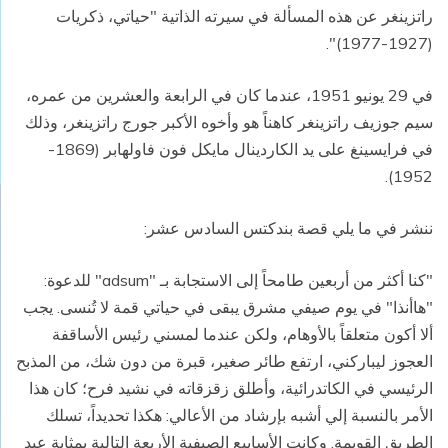
راتزينغر عن هذه المسألة في سيرته الذاتية "حياتي، ذكريات
(1927-1977)".
في 29 يونيو 1951، عندما كان في الرابعة والعشرين من عمره،
سيم جوزيف راتزينغر كاهناً هو وأخوه الأكبر جورج راتزينغر، وذلك
في فرايسينغ على يد الكاردينال مايكل فون فاولهابر (1869-
1952).
ننشر في ما يلي قصة بندكتس السادس عشر:
"كنا أكثر من أربعين طامحاً إلى الاستجابة بـ "adsum" للدعوة:
"هاأنذا" في يوم صيفي مشرق يبقى في حياتي قمة لا تُنسى. يجب
ألا أكون متعلقاً بالأوهام، ولكن عندما لمسني رئيس الأساقفة
العجوز ليباركني، ارتفع طائر صغير، قبرة من دون شك، من المذبح
الرئيسي في الكاتدرائية، وأطلق زقزقاته في نشيد فرح؛ كان هذا
الأمر بالنسبة إلي أشبه بإرشاد من الأعالي: هكذا تحديداً، تسلك
الطريق القويمة. وكانت الأسابيع الصيفية الأربعة التالية بمثابة عيد