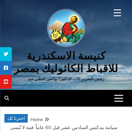
Ski
t
conten
كنيسة الاسكندرية
للاقباط الكاثوليك بمصر
رئيس التحرير الاب الدكتور/ يؤانس لحظي جيد
اخترنا لك
Home
سيامة بندكتس السادس عشر قبل 60 عاماً: قمة لا تُنسى