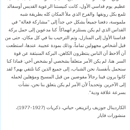
عظيم. يوم قداسي الأول، كانت كنيستنا الرعوية القديس أوسفالد
تلمع بكل رونقها. والفرح الذي ملأ المكان كله بطريقة شبه
ملموسة، دفعنا جميعاً بشكل حي جداً إلى "مشاركة فعالة" في
القداس الذي لم يكن يستلزم انهماكاً. كنا مدعوين إلى حمل بركة
قداسنا الأول إلى المنازل، وتم الترحيب بنا في كل مكان، حتى من
قبل أشخاص مجهولين تماماً، وذلك بمودة عجيبة. عندها، استطعت
أن ألاحظ أن الناس ينتظرون الكاهن، البركة المنبثقة عن قوة
السر. هنا، لم يكن الأمر متعلقاً بشخصي أو بشخص أخي: فماذا كنا
سنحمل بأنفسنا، نحن الشباب، إلى جميع الذين كنا نلتقي بهم؟ لقد
كانوا يرون فينا رجالاً مفوضين من قبل المسيح ومؤهلين لحمله
إلى الآخرين. وتحديداً لأن الأمر لم يكن يتعلق بنا نحن، نشأت
بسرعة علاقة ودية".
الكاردينال جوزيف راتزينغر، حياتي، ذكريات (1927-1977)،
منشورات فايار