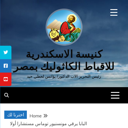
Ski
t
conten
كنيسة الاسكندرية
للاقباط الكاثوليك بمصر
رئيس التحرير الاب الدكتور/ يؤانس لحظي جيد
اخترنا لك
Home
البابا يرقي مونسنيور توماس مستشارا أولا