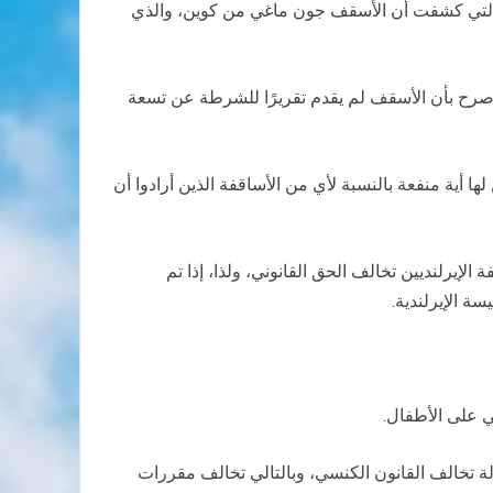
، والتي كشفت أن الأسقف جون ماغي من كوين، والذي
ير كلوين الذي يتألف من 400 صفحة، والذي يقدم تفاصيل عن اتهامات ضد 19 كاهنًا بين عامي 1996 و 2009 قد صرح بأن الأسقف لم يقدم تقريرًا للشرطة عن تسعة
ا أية منفعة بالنسبة لأي من الأساقفة الذين أرادوا أن
 ستوريرو في عام 1997، صرح فيها أن توجيهات الأساقفة الإيرلنديين تخالف الحق القانوني، ولذا، إذا تم
ة الإيرلندية.
ي على الأطفال.
لة تخالف القانون الكنسي، وبالتالي تخالف مقررات