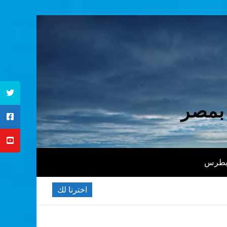
 بمصر
 بطرس
اخترنا لك