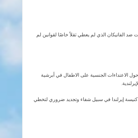
 ضد الفاتيكان الذي لم يعطي ثقلاً خاصًا لقوانين لم
مقابل، ذكّر الأب لومباردي بمبادرات البابا بندكتس السادس عشر العملية، مشيرًا إلى خطابه الجريء بعيد تقرير عام 2009 حول الاعتداءات الجنسية على الاطفال في أبرشية
 كنيسة إيرلندا في سبيل شفاء وتجديد ضروري لتخطي