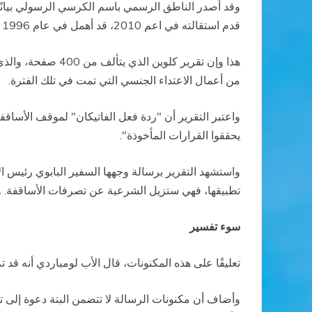
وقد أصدر الناطق الرسمي باسم الكرسي الرسولي بيانًا
قدم استقالته في اعم 2010، قد أهمل في عام 1996 توجيهات حماية الأطفال التي قدمها الأساقفة الإيرلنديون.
من أعمال الاعتداء الجنسي التي تمت في تلك الفترة.
واعتبر التقرير أن "ردة فعل الفاتيكان" لموقف الأساقفة
يحققوا القرارات المأخوذة".
تطبيقها، فهي ستزيل الشرعية عن تصرفات الأساقفة. واع
سوء تفسير
تعليقًا على هذه المكنونات، قال الأب لومباردي أنه قد
وأضاف أن مكنونات الرسالة لا تتضمن البتة دعوة إلى ت