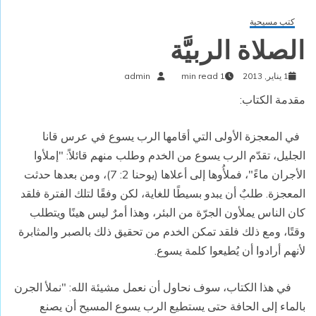
كتب مسيحية
الصلاة الربيَّة
1 يناير, 2013
1 min read
admin
مقدمة الكتاب
:
في المعجزة الأولى التي أقامها الرب يسوع في عرس قانا
الجليل، تقدّم الرب يسوع من الخدم وطلب منهم قائلاً: "إملأوا
الأجران ماءً"، فملأُوها إلى أعلاها (يوحنا 2: 7)، ومن بعدها حدثت
المعجزة. طلبٌ أن يبدو بسيطًا للغاية، لكن وفقًا لتلك الفترة فلقد
كان الناس يملأون الجرّة من البئر، وهذا أمرٌ ليس هينًا ويتطلب
وقتًا، ومع ذلك فلقد تمكن الخدم من تحقيق ذلك بالصبر والمثابرة
لأنهم أرادوا أن يُطيعوا كلمة يسوع
.
في هذا الكتاب، سوف نحاول أن نعمل مشيئة الله: "نملأ الجرن
بالماء إلى الحافة حتى يستطيع الرب يسوع المسيح أن يصنع