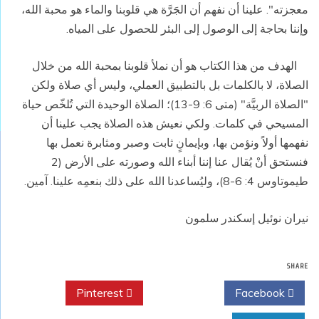
معجزته". علينا أن نفهم أن الجَرَّة هي قلوبنا والماء هو محبة الله،
وإننا بحاجة إلى الوصول إلى البئر للحصول على المياه
.
الهدف من هذا الكتاب هو أن نملأ قلوبنا بمحبة الله من خلال
الصلاة، لا بالكلمات بل بالتطبيق العملي، وليس أي صلاة ولكن
"الصلاة الربيَّة" (متى 6: 9-13)؛ الصلاة الوحيدة التي تُلخّص حياة
المسيحي في كلمات. ولكي نعيش هذه الصلاة يجب علينا أن
نفهمها أولاً ونؤمن بها، وبإيمانٍ ثابت وصبر ومثابرة نعمل بها
فنستحق أنْ يُقال عنا إننا أبناء الله وصورته على الأرض (2
طيموتاوس 4: 6-8)، وليُساعدنا الله على ذلك بنعمِه علينا. آمين
.
نيران نوئيل إسكندر سلمون
SHARE
Pinterest
Twitter
Facebook