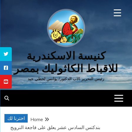
Ski
t
conten
كنيسة الاسكندرية
للاقباط الكاثوليك بمصر
رئيس التحرير الاب الدكتور/ يؤانس لحظي جيد
اخترنا لك
Home
بندكتس السادس عشر يعلق على فاجعة النرويج