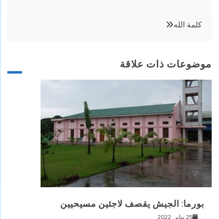
المقالات
كلمة الله
موضوعات ذات علاقة
بورما: الجيش يقصف لاجئين مسيحيين
25 يناير, 2022