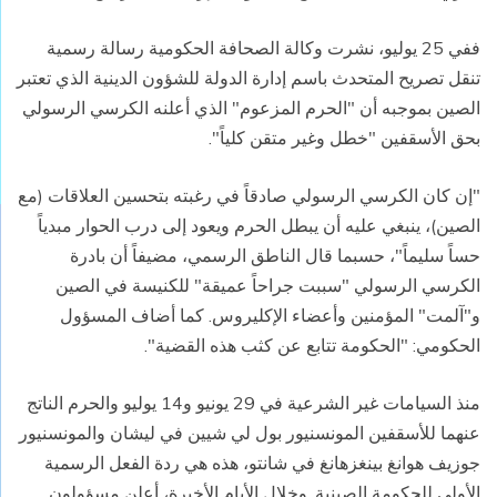
ففي 25 يوليو، نشرت وكالة الصحافة الحكومية رسالة رسمية
تنقل تصريح المتحدث باسم إدارة الدولة للشؤون الدينية الذي تعتبر
الصين بموجبه أن "الحرم المزعوم" الذي أعلنه الكرسي الرسولي
بحق الأسقفين "خطل وغير متقن كلياً".
"إن كان الكرسي الرسولي صادقاً في رغبته بتحسين العلاقات (مع
الصين)، ينبغي عليه أن يبطل الحرم ويعود إلى درب الحوار مبدياً
حساً سليماً"، حسبما قال الناطق الرسمي، مضيفاً أن بادرة
الكرسي الرسولي "سببت جراحاً عميقة" للكنيسة في الصين
و"آلمت" المؤمنين وأعضاء الإكليروس. كما أضاف المسؤول
الحكومي: "الحكومة تتابع عن كثب هذه القضية".
منذ السيامات غير الشرعية في 29 يونيو و14 يوليو والحرم الناتج
عنهما للأسقفين المونسنيور بول لي شيين في ليشان والمونسنيور
جوزيف هوانغ بينغزهانغ في شانتو، هذه هي ردة الفعل الرسمية
الأولى للحكومة الصينية. وخلال الأيام الأخيرة، أعلن مسؤولون