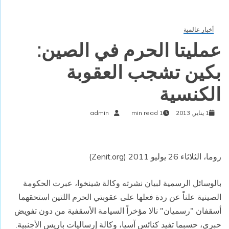
أخبار عالمية
عمليتا الحرم في الصين:
بكين تشجب العقوبة
الكنسية
1 يناير, 2013
1 min read
admin
روما، الثلاثاء 26 يوليو 2011 (Zenit.org)
بالوسائل الرسمية لبيان نشرته وكالة شينخوا، عبرت الحكومة
الصينية علناً عن ردة فعلها على عقوبتي الحرم اللتين استحقهما
أسقفان "رسميان" نالا مؤخراً السيامة الأسقفية من دون تفويض
حبري، حسبما تفيد كنائس آسيا، وكالة إرساليات باريس الأجنبية.