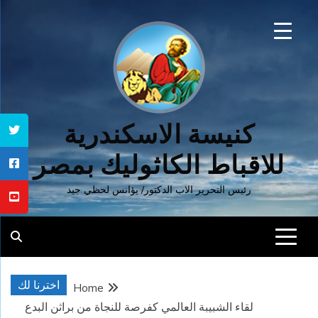
Ski
t
conten
كنيسة الاسكندرية
للاقباط الكاثوليك بمصر
رئيس التحرير الاب الدكتور/ يؤانس لحظي جيد
اخترنا لك
Home
لقاء الشبيبة العالمي كفرصة للنجاة من براثن البدع