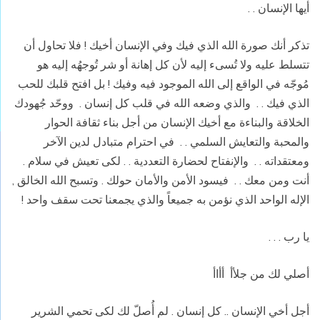
أيها الإنسان . .
تذكر أنك صورة الله الذي فيك وفي الإنسان أخيك ! فلا تحاول أن
تتسلط عليه ولا تُسىء إليه لأن كل إهانة أو شر تُوجهُه إليه هو
مُوجّه في الواقع إلى الله الموجود فيه وفيك ! بل افتح قلبك للحب
الذي فيك . .
والذي وضعه الله في قلب كل إنسان .
ووحّد جُهودك
الخلاقة والبناءة مع أخيك الإنسان من أجل بناء ثقافة الحوار
والمحبة والتعايش السلمي . .
في احترام متبادل لدين الآخر
ومعتقداته . .
والإنفتاح لحضارة التعددية . . لكى تعيش في سلام .
أنت ومن معك . .
فيسود الأمن والأمان حولك . وتسبح الله الخالق ,
الإله الواحد الذي نؤمن به جميعاً والذي يجمعنا تحت سقف واحد !
يا رب . . .
أصلي لك من
جلأأ
أأاأ
أجل أخي الإنسان .. كل إنسان . لم أُصلّ لك لكى تحمي الشرير