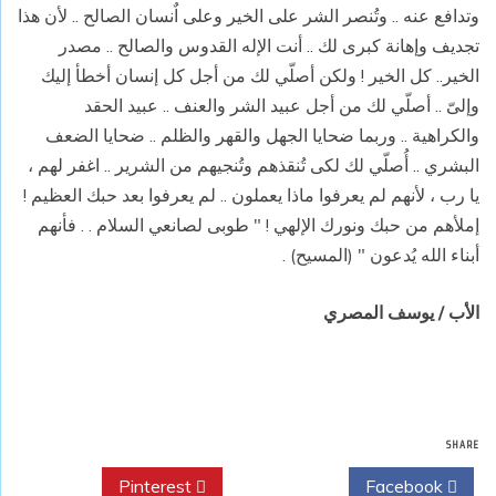
وتدافع عنه .. وتُنصر الشر على الخير وعلى اٌنسان الصالح .. لأن هذا
تجديف وإهانة كبرى لك .. أنت الإله القدوس والصالح .. مصدر
الخير.. كل الخير ! ولكن أصلّي لك من أجل كل إنسان أخطأ إليك
وإلىّ .. أصلّي لك من أجل عبيد الشر والعنف .. عبيد الحقد
والكراهية .. وربما ضحايا الجهل والقهر والظلم .. ضحايا الضعف
البشري .. أُصلّي لك لكى تُنقذهم وتُنجيهم من الشرير .. اغفر لهم ،
يا رب ، لأنهم لم يعرفوا ماذا يعملون .. لم يعرفوا بعد حبك العظيم !
إملأهم من حبك ونورك الإلهي ! " طوبى لصانعي السلام . . فأنهم
أبناء الله يُدعون " (المسيح) .
الأب / يوسف المصري
SHARE
Pinterest
Twitter
Facebook