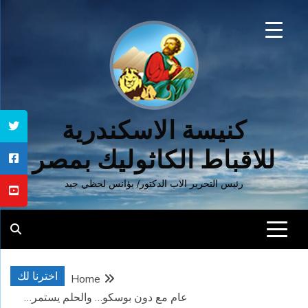
Ski
t
conten
كنيسة الاسكندرية
للاقباط الكاثوليك بمصر
رئيس التحرير الاب الدكتور/ يؤانس لحظي جيد
اخترنا لك
Home
عام مع دون بوسكو… والحلم يستمر…