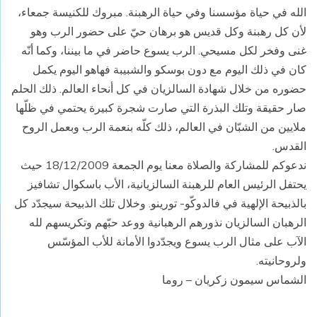
الله في حياة مؤسسنا وفي حياة الرهبنة. مبروك للكنيسة جمعاء،
لأن كل رهبنة وكل قديس هو برهان حيّ على حضور الرب وهو
غنى وفخر لكل مسيحي. الرب يسوع حاضر في ما بيننا، وكما أنّه
كان في ذلك اليوم مع دون بوسكو والشبيبة فهاهو اليوم يكمل
حضوره من خلال شهادة السالزيان في كل أنحاء العالم. ذلك الحلم
صار حقيقة وتلك البذرة التي صارت شجرة كبيرة يحتمي في ظلّها
ملايين من الشبّان في العالم، ذلك كلّه بنعمة الرب وبعمل الروح
القدس.
ندعوكم للمشاركة والصلاة معنا يوم الجمعة 18/12/2009 حيث
يحتفل الرئيس العام للرهبنة السالزيانية، الأب باسكوال تشافيز
بالذبيحة الإلهية في فالدوكّو- تورينو. وخلال تلك الذبيحة سيجدّد كل
الرهبان السالزيان نذورهم الرهبانية ووعد حبّهم وتكريسهم لله
الآب على مثال الرب يسوع ويجدّدوا الأمانة للأب المؤسّس
ولروحانيته.
الشماس سيمون زكريان – روما