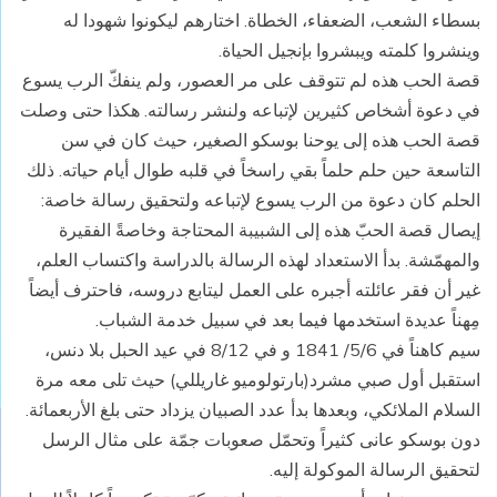
بسطاء الشعب، الضعفاء، الخطاة. اختارهم ليكونوا شهودا له
وينشروا كلمته ويبشروا بإنجيل الحياة.
قصة الحب هذه لم تتوقف على مر العصور، ولم ينفكّ الرب يسوع
في دعوة أشخاص كثيرين لإتباعه ولنشر رسالته. هكذا حتى وصلت
قصة الحب هذه إلى يوحنا بوسكو الصغير، حيث كان في سن
التاسعة حين حلم حلماً بقي راسخاً في قلبه طوال أيام حياته. ذلك
الحلم كان دعوة من الرب يسوع لإتباعه ولتحقيق رسالة خاصة:
إيصال قصة الحبّ هذه إلى الشبيبة المحتاجة وخاصةً الفقيرة
والمهمّشة. بدأ الاستعداد لهذه الرسالة بالدراسة واكتساب العلم،
غير أن فقر عائلته أجبره على العمل ليتابع دروسه، فاحترف أيضاً
مِهناً عديدة استخدمها فيما بعد في سبيل خدمة الشباب.
سيم كاهناً في 5/6/ 1841 و في 8/12 في عيد الحبل بلا دنس،
استقبل أول صبي مشرد(بارتولوميو غاريللي) حيث تلى معه مرة
السلام الملائكي، وبعدها بدأ عدد الصبيان يزداد حتى بلغ الأربعمائة.
دون بوسكو عانى كثيراً وتحمّل صعوبات جمّة على مثال الرسل
لتحقيق الرسالة الموكولة إليه.