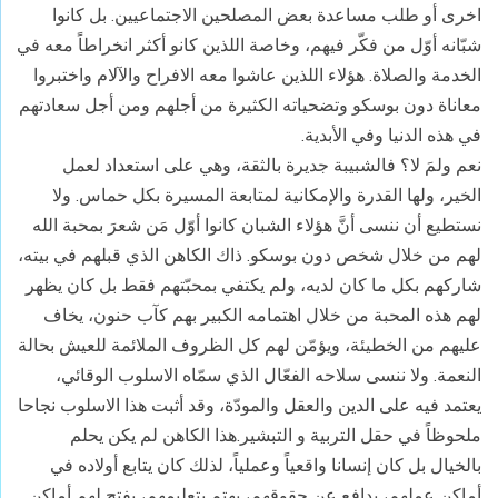
اخرى أو طلب مساعدة بعض المصلحين الاجتماعيين. بل كانوا
شبّانه أوّل من فكّر فيهم، وخاصة اللذين كانو أكثر انخراطاً معه في
الخدمة والصلاة. هؤلاء اللذين عاشوا معه الافراح والآلام واختبروا
معاناة دون بوسكو وتضحياته الكثيرة من أجلهم ومن أجل سعادتهم
في هذه الدنيا وفي الأبدية.
نعم ولمَ لا؟ فالشبيبة جديرة بالثقة، وهي على استعداد لعمل
الخير، ولها القدرة والإمكانية لمتابعة المسيرة بكل حماس. ولا
نستطيع أن ننسى أنَّ هؤلاء الشبان كانوا أوّل مَن شعرَ بمحبة الله
لهم من خلال شخص دون بوسكو. ذاك الكاهن الذي قبلهم في بيته،
شاركهم بكل ما كان لديه، ولم يكتفي بمحبّتهم فقط بل كان يظهر
لهم هذه المحبة من خلال اهتمامه الكبير بهم كآب حنون، يخاف
عليهم من الخطيئة، ويؤمّن لهم كل الظروف الملائمة للعيش بحالة
النعمة. ولا ننسى سلاحه الفعّال الذي سمّاه الاسلوب الوقائي،
يعتمد فيه على الدين والعقل والمودّة، وقد أثبت هذا الاسلوب نجاحا
ملحوظاً في حقل التربية و التبشير.هذا الكاهن لم يكن يحلم
بالخيال بل كان إنسانا واقعياً وعملياً، لذلك كان يتابع أولاده في
أماكن عملهم، يدافع عن حقوقهم، يهتم بتعليمهم، يفتح لهم أماكن