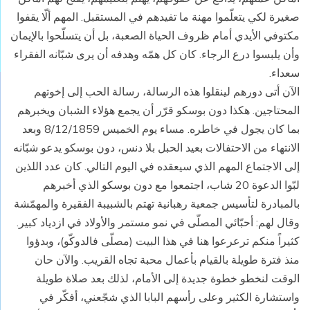
صغيرة لكي يتعلّموا مهنة ما تفيدهم في المستقبل. المهم ألّا يقفوا
مكتوفي الأيدي أمام ظروف الحياة الصعبة، بل أن يتسلّحوا بالإيمان
وأن يلبسوا درع الرجاء. كان كل همّه وهدفه أن يرى شبّانه الفقراء
سعداء.
الآن أتى دورهم لينقلوا هذه الرسالة، رسالة الحب إلى إخوتهم
المحتاجين. هكذا دون بوسكو قرّر أن يجمع هؤلاء الشبان ويخبرهم
بما كان يجول في خاطره. مساء يوم الخميس 8/12/1859 وبعد
الانتهاء من الاحتفالات بعيد الحبل بلا دنس، دون بوسكو يدعو شبّانه
إلى الاجتماع المهم الذي سيعقده في اليوم التالي. كان عدد اللذين
لبّوا الدعوة 20 شاب، اجتمعوا مع دون بوسكو الذي أخبرهم
بالمبادرة لتأسيس جمعية رهبانية تهتم بالشبيبة الفقيرة والمهمّشة
وقال لهم: أحبّائي المصلّى في نمو مستمر والأولاد في ازدياد كبير.
كثيراً منكم ترعرعوا هنا في هذا البيت (مصلّى فالدوكّو)، وبدؤوا
منذ فترة طويلة بالقيام بأعمال محبة تجاه القريب. والآن حان
الوقت لنخطو خطوة جديدة إلى الأمام، لذلك بعد صلاة طويلة
واستشارة الكثير وعلى رأسهم البابا الذي شجّعني، أفكّر في