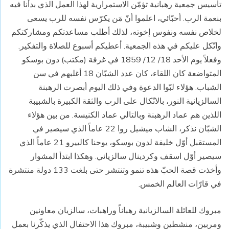
تأسيس جمعية رهبانية تؤمّن الاستمرارية لهذا العمل الذي بدأنا فيه
بنعمة الرب. أحبّائي، اعلموا أنّ مَن يكرّس نفسه للرب يسعى
لخلاص نفسه ونفوس إخوته، لذلك أطلب مساعدتكم ومشاركتكم
واتّكل عليكم في هذه الجمعية. أعطيكم أسبوع للصلاة والتفكير.
وفعلاً يوم الأحد 18/ 12/ 1859 في غرفة (مكتب) دون بوسكو
المتواضعة كان اللقاء، كان عدد الشبّان 18 أغلبهم في سن
الشباب. هؤلاء لبّوا الدعوة وفي ذلك اليوم أبصرت الرهبنة
السالزيانية النور، بالاتّكال على الرب والثقة الكبيرة بالشبيبة
اللذين هم عماد الرهبنة وبالتالي عماد الكنيسة. من بين هؤلاء
الشبّان نذكر، الشاب ميشيل روا 22 عاماً الذي سيصير في
المستقبل أوّل خليفة لدون بوسكو، يوحنا كالييرو 21 عاماً الذي
سيصير أوّل اسقف وكردينال سالزياني. وهكذا ابتدأ المشوار
وأخذت قصة الحبّ هذه تنمو وتنتشر حتى بلغت 133 دولة منتشرة
في قارّات العالم الخمس.
مبروك للعائلة السالزيانية رهباناً وراهبات، سالزيان معاونين
ومربين، منشطين وشبيبة، مبروك هذا الاحتفال الذي يذكّرنا بعمل