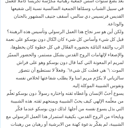
بعد بضع سنوات أسس جمعية رهبانية مكرّسة تكريساً كاملاً للعمل
في سبيل الشباب وسمّاها الجمعية السالسية نسبة إلى شفيعها
القديس فرنسيس دي سالس، أسقف جنيف المشهور بالحنان
والوداعة.
ولكن أين هو سر نجاح هذا العمل الرسولي وتأسيس هذه الرهبنة؟
قبل كل شيء وأساس كل شيء كان اتّكال دون بوسكو على نعمة
الرب والثقة التامّة بحضوره الفعّال في كل خطوة كان يخطوها،
والإصغاء لإلهامات الروح القدس بشكل مستمر، والحضور المميّز
لمريم ام المعونة التي كما قال دون بوسكو وهو على فراش
الموت: \” هي فعلت كل شيء\”. وفعلاً لا نستطيع أن نتصوّر
سالزياني لا يكرّم مريم امنا ولا يطلب شفاعتها لخلاص نفسه
ونفوس الشبيبة الموكلة إليه.
يسوع أحبّ الإنسان وأعطاه ثقته واختاره رسولاً. دون بوسكو تعلّم
من معلّمه الإلهي كيف يحبّ الشبيبة ويمنحهم ثقته. هذه الشبيبة
التي بذل يسوع نفسه من أجلها. لذلك دون بوسكو عندما فكّر
وبايحاء من الروح القدس، بكيفية استمرار هذا العمل الرسولي مع
الشبيبة، لم يفكّر بدعوة كهنة من الابرشية أو رهبان من رهبنات