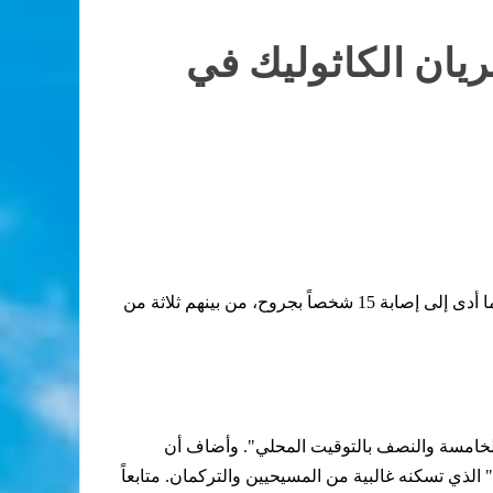
يان الكاثوليك في
انفجرت سيارة مفخخة أمام كنيسة العائلة المقدسة للسريان الكاثوليك في كركوك، شمال العراق، اليوم الثلاثاء 2 آب 2011، مما أدى إلى إصابة 15 شخصاً بجروح، من بينهم ثلاثة من
خامسة والنصف بالتوقيت المحلي". وأضاف أن
 كركوك" الذي تسكنه غالبية من المسيحيين والتركمان. متابعاً