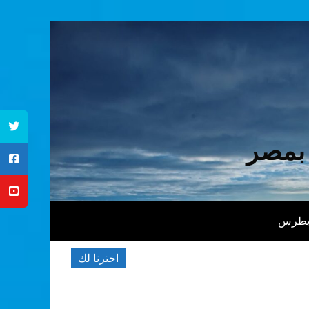
 بمصر
 بطرس
اخترنا لك