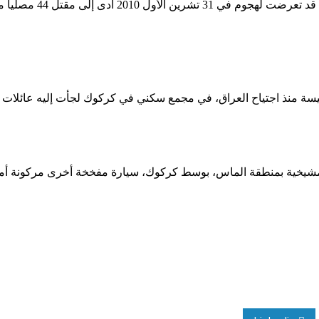
وكانت كنيسة سيدة النجاة
يسة منذ اجتياح العراق، في مجمع سكني في كركوك لجأت إليه عائلات
يخية بمنطقة الماس، بوسط كركوك، سيارة مفخخة أخرى مركونة أمام ب