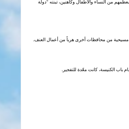
 للسريان الكاثوليك في بغداد قد تعرضت لهجوم في 31 تشرين الأول 2010 أدى إلى مقتل 44 مصلياً معظمهم من النساء والأطفال وكاهنين، تبنته "دولة
 مسيحية من محافظات أخرى هرباً من أعمال العنف.
اب الكنيسة، كانت معّدة للتفجير.