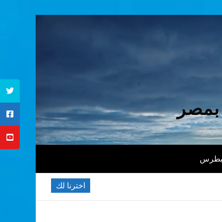
 بمصر
 بطرس
اخترنا لك