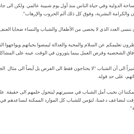
ساحة الدولية وفي حياة الناس منذ أول يوم شبيبة عالمي. ولكن الى جان
 والكرامة البشرية، وفوق كل ذلك ألم الحروب والإرهاب".
 أن ننسى العدد الذي لا يحصى من الأطفال والشباب والنساء ضحايا العنف
ظرون تعليمكم عن السلام والمحبة والعدالة ليمضوا بحياتهم ويواجهوا الت
الآفاق الشخصية وفرص العمل بينما يثورون في الوقت عينه على المشاكل 
مشيراً الى أن الشباب "لا يحتاجون فقط الى الفرص بل أيضاً الى مثال ال
تهم، على حد قوله.
كننا ان نخيب أمل الشباب في مسيرتهم ليتحول حلمهم الى حقيقة. على آم
وقت لنضاعف دعمنا، لنؤمن للشباب كل الموارد الممكنة لنساعدهم في 
".