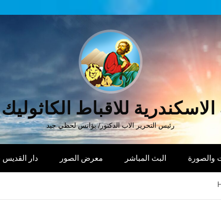
الاسكندرية للاقباط الكاثوليك
رئيس التحرير الاب الدكتور/ يؤانس لحظي جيد
 والصورة
البث المباشر
معرض الصور
دار القديس