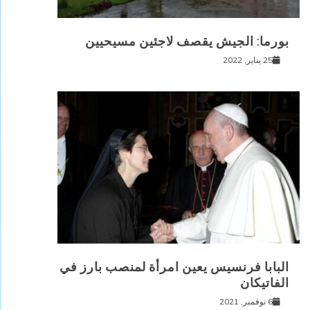
بورما: الجيش يقصف لاجئين مسيحيين
25 يناير, 2022
البابا فرنسيس يعين امرأة لمنصب بارز في
الفاتيكان
6 نوفمبر, 2021