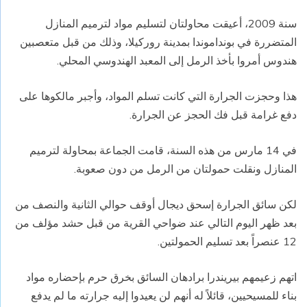
سنة 2009، أعيقت محاولتان لتسليم مواد لترميم المنازل
المتضررة في بونداموندا بمدينة روركيلا، وذلك من قبل متعصبين
هندوس أمروا بأخذ الرمل إلى المعبد الهندوسي المحلي.
هذا وحجزت الجرارة التي كانت تسلم المواد، وأجبر مالكوها على
دفع غرامة قبل فك الحجز عن الجرارة.
في 14 مارس من هذه السنة، قامت الجماعة بمحاولة لترميم
المنازل ونقلت حمولتان من الرمل من دون صعوبة.
لكن سائق الجرارة إسحق ديجال أوقف حوالي الثانية والنصف من
بعد ظهر اليوم التالي عند ضواحي القرية من قبل حشد مؤلف من
12 عنصراً بعد تسليم الحمولتين.
اتهم زعيمهم بيريندرا برادهان السائق بخرق حرم بإحضاره مواد
بناء للمسيحيين، قائلاً له أنهم لن يعيدوا إليه جرارته ما لم يدفع