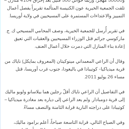
و50000 مهجر، وربما حوالي 500 قتيل بعد إحراق 4104 منازل –
تلقت الجمعية الخيرية عون الكنيسة المتألمة تقريراً يفصل أعمال
التمييز والاعتداءات المستمرة على المسيحيين في ولاية أوريسا.
في تقرير أُرسل للجمعية الخيرية، وصف المحامي المسيحي ك. ج.
ماركوسي جرائم قتل الوزراء المسيحيين والعقبات التي تعيق
إعادة بناء المنازل التي دمرت خلال أعمال العنف.
وقال أن الراعي المعمداني مينوكيتان (المعروف بمايكل) ناياك من
قرية ميدياكيا- كوتيبادا في باليغودا، جنوب غرب أوريسا، قتل
مساء 26 يوليو 2011.
في التفاصيل أن الراعي ناياك أقلّ رجلين هما بيلاسانو ولوبو ماليك
إلى قرية دومبادار. ولم يعد الراعي إلى دياره بعد مغادرة ميدياكيا –
كوتيبادا على دراجته النارية قرابة الثامنة والنصف مساءً.
وفي الصباح التالي، قرابة التاسعة صباحاً، أعلم برامود ماليك،