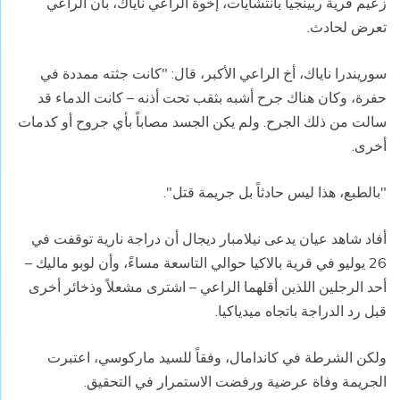
زعيم قرية ربينجيا بانتشايات، إخوة الراعي ناياك، بأن الراعي
تعرض لحادث.
سوريندرا ناياك، أخ الراعي الأكبر، قال: "كانت جثته ممددة في
حفرة، وكان هناك جرح أشبه بثقب تحت أذنه – كانت الدماء قد
سالت من ذلك الجرح. ولم يكن الجسد مصاباً بأي جروح أو كدمات
أخرى.
"بالطبع، هذا ليس حادثاً بل جريمة قتل".
أفاد شاهد عيان يدعى نيلامبار ديجال أن دراجة نارية توقفت في
26 يوليو في قرية بالاكيا حوالي التاسعة مساءً، وأن لوبو ماليك –
أحد الرجلين اللذين أقلهما الراعي – اشترى مشعلاً وذخائر أخرى
قبل رد الدراجة باتجاه ميدياكيا.
ولكن الشرطة في كاندامال، وفقاً للسيد ماركوسي، اعتبرت
الجريمة وفاة عرضية ورفضت الاستمرار في التحقيق.