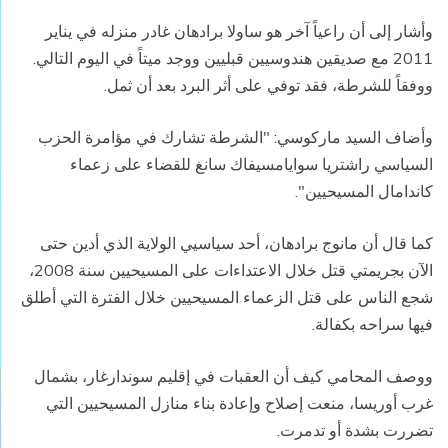
وأشار إلى أن راعياً آخر هو ساولا برادهان غادر منزله في يناير
2011 مع صديقين هندوسيين قبليين ووجد ميتاً في اليوم التالي.
ووفقاً للشرطة، فقد توفي على أثر البرد بعد أن ثمل.
وأضاف السيد ماركوسي: "الشرطة تشارك في مؤامرة الحزب
السياسي راشتريا سوايامسيفاك سانغ للقضاء على زعماء
كاندامال المسيحيين".
كما قال أن مانوج برادهان، أحد سياسيي الولاية الذي أدين حتى
الآن بجريمتي قتل خلال الاعتداءات على المسيحيين سنة 2008،
شجع الناس على قتل الزعماء المسيحيين خلال الفترة التي أطلق
فيها سراحه بكفالة.
ووصف المحامي كيف أن العقبات في إقليم سوندارغار، بشمال
غرب أوريسا، منعت إصلاح وإعادة بناء منازل المسيحيين التي
تضررت بشدة أو تدمرت.