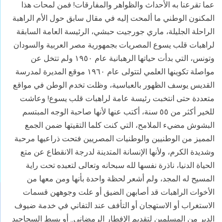
عما تقرعنا به الأحداث والظواهر والمفارقات! فمن لمحات هذا
المكنون الوطني ما ألمحت إليه في مقال سابق حول الأم الراهبة
الراحلة الجليلة، ماري جورجيت حبشي، الرئيسة العامة السابقة
لراهبات قلب يسوع المصريات بجمهورية مصر العربية والسودان
وتونس، التي بدأت حياتها الرهبانية عام ١٩٥٠ ولم تتخل عن
مواصلة تكوينها العلمي لتتولى عام ١٩٦٠ موقع المديرة لمدرسة
القديس يوسف الظهور بالعباسية، وظلت تخدم الوطن في مواقع
متعددة حتى انتخبت رئيسة عامة لراهبات قلب يسوع! وعاشت
للخير أكثر من ٥٥ سنة، أكتب عنها لأنها صاحبة الوجه المبتسم
البشوش مضيء الملامح، التي كنت كلما التقيتها ضمن الجمع
المميز من الوطنيين والوطنيات المصريين فتحت ذراعيها مرحبة
وشديدة الكرم، ولأنها الإنسانة المتدينة لدرجة الانقطاع عن متع
الحياة الدنيا، ناذرة نفسها لله سبحانه وتعالى لتعبده تحت راية
المسيح له المجد، ولم أشعر لحظة واحدة بأنها ومن معها من
الأخوات الراهبات قد أصابهن الضيق أو علت وجوههن قسمات
الاستغراب أو الاستهجان أو التأفف عند التفاني في خدمة ضيوف
الدير من المسلمين لتقديم الإفطار الرمضاني.. أو بسط السجاجيد