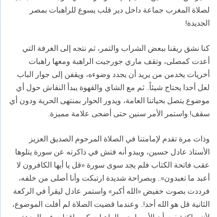
لصلاة المغرب جماعة داخل دير قلب يسوع للراهبات بمصر
الجديدة!
كنا نشق ريقنا ببعض الشراب والتمر، ثم نتجه إلى الغرفة التي
أعدت كمصلى، وتقف ماري جورجيت الراهبة ومعها راهبات
أخريات يخدمن من يريد أن يجدد وضوءه، ويقفن إلى جوار الباب
لعل أحدا يحتاج شيئاً.. ثم مع الشاي والقهوة يبدأ النقاش حول أي
موضوع يتصل بحياتنا العامة، ويدور الحوار بمنتهى الحرية ودون أي
سقف! واستمر الأمر سنين حتى أضحى علامة مميزة.
وذات مرة تقدم لإمامتنا في الصلاة المرحوم الصديق العزيز
الأستاذ عادل حسين، ويبدو أنه فتش في ذاكرته عن سورة يتلوها
عقب فاتحة الكتاب فلم يجد سوى سورة «قل يا أيها الكافرون لا
أعبد ما تعبدون».. وبصراحة شديدة ارتبكت وأنا أصلى من خلفه،
فرددت بصوت خفيض «الله أكبر» واستمر عادل ليقرأ في الركعة
الثانية قل هو الله أحد!.. وعندما قضيت الصلاة لم أفلت الموضوع،
لأنني اكتشفت أن الأم ماري والراهبات كن واقفات في الردهة