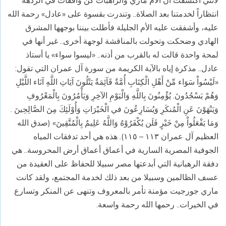
انتظاراً لخدمتنا بعد الصلاة.. وتندرت بقسوة على «عادل» رحمة الله
عليه، وأشفقت عليه الأم الجليلة فأطلت بيننا بوجهها المشرق
الهادي وضحكت وتحولت بالمناقشة لوجهة أخرى.. غير أنها في
لمحة واحدة قالت له بالقرب من أذنه.. «ليسوا سواء» يا أستاذ
عادل.. مذكرة إياه بالآية الكريمة من سورة آل عمران التي تقول:
«لَيْسُواْ سَوَاء مِّنْ أَهْلِ الْكِتَابِ أُمَّةٌ قَآئِمَةٌ يَتْلُونَ آيَاتِ اللَّهِ آنَاء اللَّيْلِ
وَهُمْ يَسْجُدُونَ. يُؤْمِنُونَ بِاللَّهِ وَالْيَوْمِ الآخِرِ وَيَأْمُرُونَ بِالْمَعْرُوفِ
وَيَنْهَوْنَ عَنِ الْمُنكَرِ وَيُسَارِعُونَ في الْخَيْرَاتِ وَأُوْلَئِكَ مِنَ الصَّالِحِينَ .
وَمَا يَفْعَلُواْ مِنْ خَيْرٍ فَلَن يُكْفَرُوْهُ وَاللَّهُ عَلِيمٌ بِالْمُتَّقِينَ» (صدق الله
العظيم آل عمران ١١٣ – ١١٥). هذه هي أحد تدفقات المياه
الجوفية المصرية السارية في أعماق أعماق أرض المحروسة.. هي
دفقة الرهبانية التي أبدعتها مصر سبيلا للحفاظ على العقيدة من
عسف الظالمين وسبيلا من بعد ذلك لخدمة المجتمع، ولقد كانت
ماري جورجيت مؤمنة تأمر بالمعروف وتنهى عن المنكر وتسارع
في الخيرات.. رحمها الله رحمة واسعة.