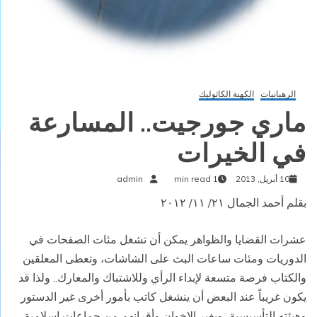
الرهبانيات
الكهنة الكاثوليك
ماري جورجيت.. المسارعة
في الخيرات
10 أبريل, 2013
1 min read
admin
بقلم أحمد الجمال ٢١/ ١١/ ٢٠١٢
عشرات القضايا والظواهر يمكن أن تشغل مئات الصفحات في
الدوريات ومئات ساعات البث على الشاشات، وتعطى المعلقين
والكتاب فرصة متسعة لإبداء الرأي وللاشتباك والمعارك.. ولذا قد
يكون غريباً عند البعض أن ينشغل كاتب بأمور أخرى غير الدستور
وهيئته التأسيسية، وبغير الإخوان وأقرانهم من جماعات إسلامية