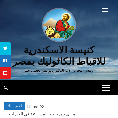
Ski
t
conten
كنيسة الاسكندرية
للاقباط الكاثوليك بمصر
رئيس التحرير الاب الدكتور/ يؤانس لحظي جيد
اخترنا لك
Home
ماري جورجيت.. المسارعة في الخيرات