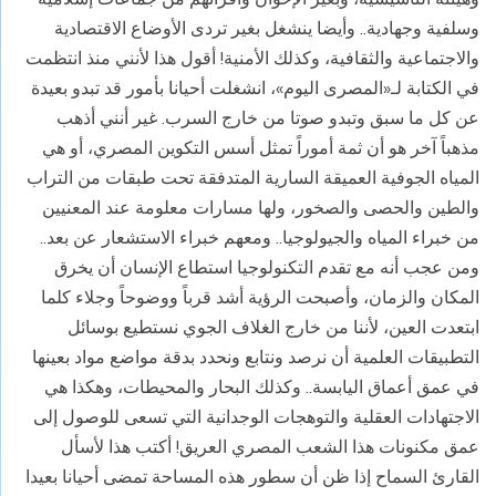
وسلفية وجهادية.. وأيضا ينشغل بغير تردى الأوضاع الاقتصادية
والاجتماعية والثقافية، وكذلك الأمنية! أقول هذا لأنني منذ انتظمت
في الكتابة لـ«المصرى اليوم»، انشغلت أحيانا بأمور قد تبدو بعيدة
عن كل ما سبق وتبدو صوتا من خارج السرب. غير أنني أذهب
مذهباً آخر هو أن ثمة أموراً تمثل أسس التكوين المصري، أو هي
المياه الجوفية العميقة السارية المتدفقة تحت طبقات من التراب
والطين والحصى والصخور، ولها مسارات معلومة عند المعنيين
من خبراء المياه والجيولوجيا.. ومعهم خبراء الاستشعار عن بعد..
ومن عجب أنه مع تقدم التكنولوجيا استطاع الإنسان أن يخرق
المكان والزمان، وأصبحت الرؤية أشد قرباً ووضوحاً وجلاء كلما
ابتعدت العين، لأننا من خارج الغلاف الجوي نستطيع بوسائل
التطبيقات العلمية أن نرصد ونتابع ونحدد بدقة مواضع مواد بعينها
في عمق أعماق اليابسة.. وكذلك البحار والمحيطات، وهكذا هي
الاجتهادات العقلية والتوهجات الوجدانية التي تسعى للوصول إلى
عمق مكنونات هذا الشعب المصري العريق! أكتب هذا لأسأل
القارئ السماح إذا ظن أن سطور هذه المساحة تمضى أحيانا بعيدا