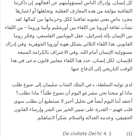
كل إنسان، وإدراك الناس لمسؤوليتهم عن أفعالهم. إن ذاكرتنا
الثقافية مؤلفة من هذه المعارف العقلية. وتجاهلها أو اعتبارها
مجرد ماضٍ يعني تشويه ثقافتنا ككل وحرمانها من كمالها. لقد
نشأت ثقافة أوروبا من اللقاء بين أورشليم وأثينا وروما – من اللقاء
بين الإيمان بإله إسرائيل، عقل اليونانيين الفلسفي، وفكر روما
القانوني. هذا اللقاء الثلاثي يشكل هوية أوروبا الجوهرية. وفي إدراك
مسؤولية الإنسان أمام الله، وفي الاعتراف بالكرامة المنيعة
للإنسان، لكل إنسان، حدد هذا اللقاء معايير قانون ندعى في هذا
الوقت التاريخي إلى الدفاع عنها.
لدى توليه السلطة، دعي الملك الشاب سليمان إلى صوغ طلب.
ماذا لو منحنا نحن مشرعو اليوم أن نصوغ طلباً؟ ماذا نطلب؟
أعتقد أننا اليوم أيضاً في تحليل أخير لا نستطيع أن نطلب سوى
قلب فهيم – القدرة على تمييز الخير من الشر وإرساء القانون
الحقيقي، وخدمة العدالة والسلام. شكراً لانتباهكم.
De civitate Dei
IV, 4, 1
(1)