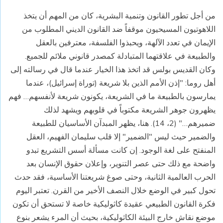
من أجل تطور القانون وتنمية البشرية، كان من المهم أن يتخذ
اللاهوتيون المسيحيون موقفاً ضد القانون الديني المطلوب من
الإيمان في تعدد الآلهة، ويحبذوا الفلسفة، معترفين بالعقل
والطبيعة في علاقتهما المتبادلة كمصدر قانوني ملائم للجميع.
وكان القديس بولس قد اتخذ هذا الخيار عندما قال في رسالته إلى
أهل روما: "إذن الأمم الذين بلا شريعة (توراة إسرائيل)، عندما
يمارسون بالطبيعة ما في الشريعة، يكونون شريعة لأنفسهم… فهم
يظهرون جوهر الشريعة مكتوباً في قلوبهم ويشهد لذلك
ضميرهم…" (2، 14). هنا، يظهر المبدآن الأساسيان للطبيعة
والضمير حيث ليس "الضمير" إلا قلب سليمان الفهيم، العقل
المنفتح على لغة الوجود. إن كانت مسألة أسس التشريع تبدو
واضحة مع ذلك حتى عصر التنوير، وإعلان حقوق الإنسان بعد
الحرب العالمية الثانية، وحتى صوغ شريعتنا الأساسية، فقد حدث
تحول كبير في الوضع خلال النصف الأخير من القرن. تعتبر اليوم
فكرة القانون الطبيعي عقيدة كاثوليكية خاصة لا تستحق أن تكون
موضع نقاش خارج البيئة الكاثوليكية، بحيث أن المرء يشعر بنوع