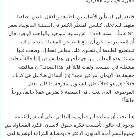
الحرية الإنسانية الحقيقية.
فلنعد إلى المبدأين الأساسيين للطبيعة والعقل اللذين انطلقنا
منهما. لقد تخلى كيلسن المنظّر الكبير في اليقينية القانونية، بعمر
84 عاماً، – سنة 1965- عن ثنائية الموجود والواجب الوجود. قال
أن المعايير تستطيع أن تنتج فقط عن المشيئة. نتيجة لذلك،
تستطيع الطبيعة أن تنطوي على معايير فقط إذا وضعت فيها
مشيئة هذه المعايير. من جهة أخرى، هذا يفترض إلهاً خالقاً دخلت
مشيئته في الطبيعة. ولفت قائلاً في هذا الصدد: "إن مناقشة
حقيقة هذا الإيمان أمر غير مجد" (5). أتساءل هنا: هل هي كذلك
فعلاً؟ هل هو فعلاً باطل التساؤل لمعرفة إذا كان العقل
الموضوعي الذي يتجلى في الطبيعة لا يفترض عقلاً خالقاً، روحاً
خالقاً؟
هنا، يجب أن يساعدنا إرث أوروبا الثقافي. على أساس القناعة
بوجود إله خالق، تأسست فكرة حقوق الإنسان، فكرة المساواة بين
جميع البشر أمام القانون، الاعتراف بحصانة الكرامة البشرية لدى