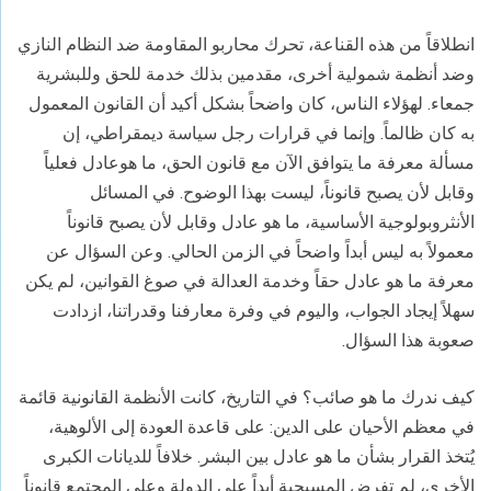
انطلاقاً من هذه القناعة، تحرك محاربو المقاومة ضد النظام النازي
وضد أنظمة شمولية أخرى، مقدمين بذلك خدمة للحق وللبشرية
جمعاء. لهؤلاء الناس، كان واضحاً بشكل أكيد أن القانون المعمول
به كان ظالماً. وإنما في قرارات رجل سياسة ديمقراطي، إن
مسألة معرفة ما يتوافق الآن مع قانون الحق، ما هوعادل فعلياً
وقابل لأن يصبح قانوناً، ليست بهذا الوضوح. في المسائل
الأنثروبولوجية الأساسية، ما هو عادل وقابل لأن يصبح قانوناً
معمولاً به ليس أبداً واضحاً في الزمن الحالي. وعن السؤال عن
معرفة ما هو عادل حقاً وخدمة العدالة في صوغ القوانين، لم يكن
سهلاً إيجاد الجواب، واليوم في وفرة معارفنا وقدراتنا، ازدادت
صعوبة هذا السؤال.
كيف ندرك ما هو صائب؟ في التاريخ، كانت الأنظمة القانونية قائمة
في معظم الأحيان على الدين: على قاعدة العودة إلى الألوهية،
يُتخذ القرار بشأن ما هو عادل بين البشر. خلافاً للديانات الكبرى
الأخرى، لم تفرض المسيحية أبداً على الدولة وعلى المجتمع قانوناً