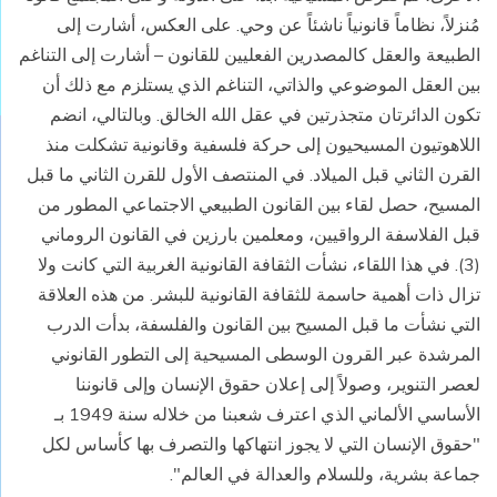
مُنزلاً، نظاماً قانونياً ناشئاً عن وحي. على العكس، أشارت إلى
الطبيعة والعقل كالمصدرين الفعليين للقانون – أشارت إلى التناغم
بين العقل الموضوعي والذاتي، التناغم الذي يستلزم مع ذلك أن
تكون الدائرتان متجذرتين في عقل الله الخالق. وبالتالي، انضم
اللاهوتيون المسيحيون إلى حركة فلسفية وقانونية تشكلت منذ
القرن الثاني قبل الميلاد. في المنتصف الأول للقرن الثاني ما قبل
المسيح، حصل لقاء بين القانون الطبيعي الاجتماعي المطور من
قبل الفلاسفة الرواقيين، ومعلمين بارزين في القانون الروماني
(3). في هذا اللقاء، نشأت الثقافة القانونية الغربية التي كانت ولا
تزال ذات أهمية حاسمة للثقافة القانونية للبشر. من هذه العلاقة
التي نشأت ما قبل المسيح بين القانون والفلسفة، بدأت الدرب
المرشدة عبر القرون الوسطى المسيحية إلى التطور القانوني
لعصر التنوير، وصولاً إلى إعلان حقوق الإنسان وإلى قانوننا
الأساسي الألماني الذي اعترف شعبنا من خلاله سنة 1949 بـ
"حقوق الإنسان التي لا يجوز انتهاكها والتصرف بها كأساس لكل
جماعة بشرية، وللسلام والعدالة في العالم".