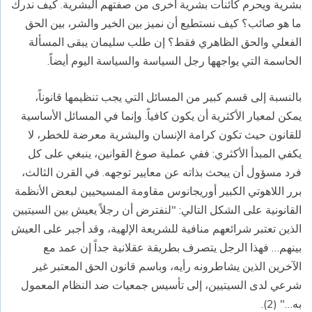
بشرية ويحرم كائنات بشرية أخرى من صفتهم البشرية. كيف ندرك
ما هو صائب؟ كيف نستطيع أن نميز بين الخير والشر، بين الحق
الفعلي والحق الظاهري فقط؟ إن طلب سليمان يبقى المسألة
الحاسمة التي يواجهها رجل السياسة والسياسة اليوم أيضاً.
بالنسبة إلى قسم كبير من المسائل التي يجب تنظيمها قانوناً،
يمكن لمعيار الأكثرية أن يكون كافياً. وإنما في المسائل الأساسية
للقانون حيث تكون كرامة الإنسان والبشرية معرضة للخطر، لا
يكفي المبدأ الأكثري: ففي عملية صوغ القوانين، ينبغي على كل
فرد مسؤول أن يبحث بذاته عن معايير توجهه. في القرن الثالث،
برر اللاهوتي الكبير أوريجانوس مقاومة المسيحيين لبعض الأنظمة
القانونية على الشكل التالي: "لنفترض أن رجلاً يعيش بين السيتيين
الذين تعتبر شرائعهم منافية للشريعة الإلهية، وقد أجبر على العيش
بينهم… فهذا الرجل يتصرف بطريقة عقلانية جداً إن عمد مع
الآخرين الذين يشاطرونه رأيه، وباسم قانون الحق المعتبر غير
شرعي لدى السيتيين، إلى تأسيس جمعيات ضد النظام المعمول
به…" (2).