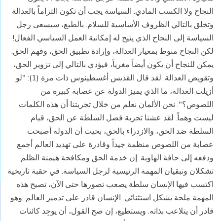
النجاح ولا الكسب المادي. السياسة يجب أن تكون التزاماً بالعدالة
وتخلق بالتالي الظروف الأساسية للسلام. بالطبع، سيسعى رجل
السياسة إلى النجاح الذي يتيح له إمكانية العمل السياسي الفعال!
لكن النجاح منوط بمعيار العدالة، وإرادة تطبيق الحق، وفهم الحق.
يمكن للنجاح أن يكون أيضاً مغرياً، فيؤدي بالتالي إلى تزوير الحق،
وتقويض العدالة. لقد قال القديس أغسطينوس ذات مرة (1): "لو
أزيلت العدالة، ما الذي يميز الدولة عن عصابة كبيرة من
اللصوص؟". نحن الألمان نعلم من خلال تجربتنا أن هذه الكلمات
ليست وهماً. لقد عشنا تجربة فصل السلطة عن الحق، قيام
السلطة ضد الحق، والازدراء بالحق، بحيث أن الدولة أصبحت
عصابة من اللصوص منظمة جيداً وقادرة على تهديد العالم أجمع
ودفعه إلى حافة الهاوية. إن خدمة الحق ومكافحة هيمنة الظلم
تشكلان وتبقيان المهمة الرئيسية لرجل السياسة. في حقبة تاريخية
اكتسب فيها الإنسان سلطة يصعب تصورها حتى الآن، تصبح هذه
المهمة ملحة بشكل استثنائي. الإنسان قادر على تدمير العالم. وهو
قادر أن يتلاعب بذاته. ويستطيع، إن صح القول، أن يوجِد كائنات