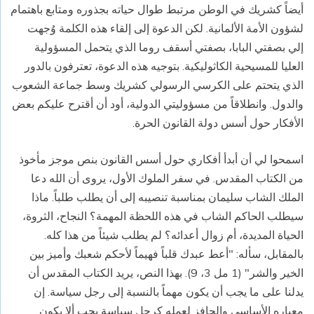
أيضاً كشريك في الوطن مرتبط طوال حياته بجذوره ومتابع باهتمام
لشؤون الأمة الألمانية. لكن الدعوة إلى إلقاء هذه الكلمة وُجهت
إلي بصفتي البابا، بصفتي أسقف روما الذي يتحمل المسؤولية
العليا للمسيحية الكاثوليكية. بتوجيه هذه الدعوة، تعترفون بالدور
الذي يتحتم على الكرسي الرسولي كشريك وسط جماعة الشعوب
والدول. وانطلاقاً من مسؤوليتي الدولية، أود أن أقترح عليكم بعض
الأفكار حول أسس دولة القانون الحرة.
اسمحوا لي أن أبدأ أفكاري حول أسس القانون بنص موجز مأخوذ
من الكتاب المقدس. في سفر الملوك الأول، يروى أن الله دعا
الملك الشاب سليمان بمناسبة تنصيبه إلى أن يطلب طلباً. ماذا
سيطلب الحاكم الشاب في هذه اللحظة المهمة؟ النجاح، الثروة،
الحياة المديدة، أم زوال أعدائه؟ لم يطلب شيئاً من هذا كله.
بالمقابل، سأله: "أعط عبدك قلباً فهيماً لأحكم شعبك وأميز بين
الخير والشر" (1 مل 3، 9). بهذا النص، يريد الكتاب المقدس أن
يدلنا على ما يجب أن يكون مهماً بالنسبة إلى رجل سياسة. إن
معياره الأساسي والحافز لعمله كرجل سياسة يجب ألا يكون