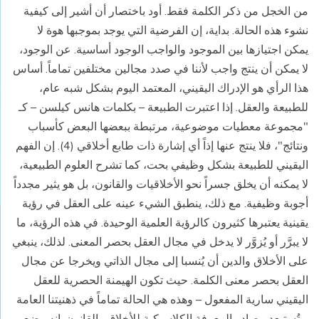
من الخجل من ذكر الكلمة فقط. أود باختصار أن أشير إلى كيفية
نشوء هذه الحالة. بداية، إن الفرضية التي يوجد بموجبها هوة لا
يمكن اجتيازها بين الموجود والواجب الوجود أساسية. عن الوجود،
لا يمكن أن ينتج واجب لأننا في صدد مجالين مختلفين تماماً. أساس
هذا الرأي هو الإدراك اليقيني، المعتمد اليوم بشكل شبه عام،
للطبيعة والعقل. إذا اعتبرت الطبيعة – بكلمات هانس كيلسن – كـ
"مجموعة معطيات موضوعية، مرتبطة ببعضها البعض كأسباب
ونتائج"، فلا ينتج عنها إذاً أي إشارة ذات طابع أخلاقي (4). إن الفهم
اليقيني للطبيعة بشكل وظيفي بحت، كما تشرح العلوم الطبيعية،
لا يمكنه أن يخلق جسراً نحو الأخلاقيات والقانون، بل هو يثير مجدداً
أجوبة وظيفية. مع ذلك، ينطبق الشيء عينه على العقل في رؤية
يقينية يعتبرها كثيرون كالرؤية العلمية الوحيدة. في هذه الرؤية، ما
لا يبرَّر أو يُزوَّر لا يدخل في مجال العقل بحصر المعنى. لذلك، ينبغي
على الأخلاق والدين أن يُنسبا إلى مجال الذاتي ويخرجا عن مجال
العقل بحصر معنى الكلمة. حيث تكون الهيمنة الحصرية للعقل
اليقيني سارية المفعول – وهذه هي الحالة تماماً في ذهنيتنا العامة
– تُستبعد مصادر المعرفة الكلاسيكية للأخلاق والقانون. إنه وضع