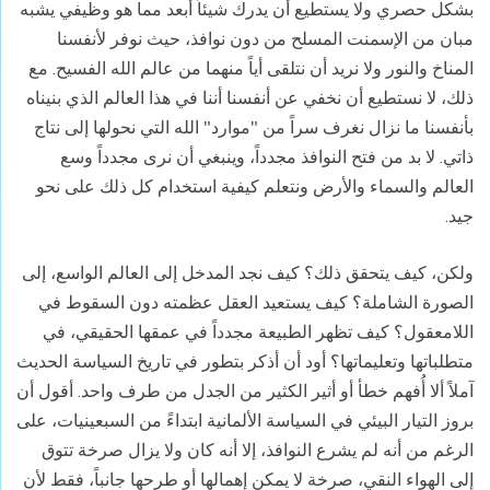
بشكل حصري ولا يستطيع أن يدرك شيئاً أبعد مما هو وظيفي يشبه
مبان من الإسمنت المسلح من دون نوافذ، حيث نوفر لأنفسنا
المناخ والنور ولا نريد أن نتلقى أياً منهما من عالم الله الفسيح. مع
ذلك، لا نستطيع أن نخفي عن أنفسنا أننا في هذا العالم الذي بنيناه
بأنفسنا ما نزال نغرف سراً من "موارد" الله التي نحولها إلى نتاج
ذاتي. لا بد من فتح النوافذ مجدداً، وينبغي أن نرى مجدداً وسع
العالم والسماء والأرض ونتعلم كيفية استخدام كل ذلك على نحو
جيد.
ولكن، كيف يتحقق ذلك؟ كيف نجد المدخل إلى العالم الواسع، إلى
الصورة الشاملة؟ كيف يستعيد العقل عظمته دون السقوط في
اللامعقول؟ كيف تظهر الطبيعة مجدداً في عمقها الحقيقي، في
متطلباتها وتعليماتها؟ أود أن أذكر بتطور في تاريخ السياسة الحديث
آملاً ألا أُفهم خطأ أو أثير الكثير من الجدل من طرف واحد. أقول أن
بروز التيار البيئي في السياسة الألمانية ابتداءً من السبعينيات، على
الرغم من أنه لم يشرع النوافذ، إلا أنه كان ولا يزال صرخة تتوق
إلى الهواء النقي، صرخة لا يمكن إهمالها أو طرحها جانباً، فقط لأن