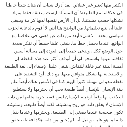
الكثير منها يُعتبر غير عقلاني. لقد أدرك شباب أن هناك شيئاً خاطئاً
في علاقاتنا مع الطبيعة؛ أن المسألة ليست متعلقة فقط بمواد
نشكلها حسب مشيئتنا، بل أن الأرض نفسها لديها كرامة وينبغي
علينا أن نتبع تعليماتها. من الواضح هنا أنني لا أقوم بالدعاية لحزب
سياسي محدد – لا شيء أبعد من ذلك عن ذهني. في علاقتنا مع
الواقع، عندما يحصل خطأ ما، ينبغي علينا جميعاً أن نفكر بجدية
حول الوضع ككل، وندعى جميعاً إلى العودة إلى مسألة أسس
ثقافتنا عينها. واسمحوا لي أن أتوقف أكثر عند هذه النقطة. إن
أهمية البيئة غير قابلة للنقاش. ينبغي علينا الإصغاء إلى لغة الطبيعة
والاستجابة لها بشكل متوافق معها. مع ذلك، أود التشديد على
نقطة تبدو لي مهملة كثيراً اليوم كما في الأمس: هناك أيضاً علم
بيئة الإنسان. للإنسان أيضاً طبيعة يجب أن يحترمها ولا يستطيع
التلاعب بها وفقاً لرغبته. الإنسان ليس فقط حرية يخلقها من ذاته.
الإنسان لا يخلق ذاته. هو روح ومشيئة، لكنه أيضاً طبيعة، ومشيئته
تكون صحيحة عندما يصغي إلى الطبيعة، ويحترمها وعندما يقبل
ذاته لما هو عليه، ويقبل أنه لم يُخلق من ذاته. هكذا فقط، تتحقق