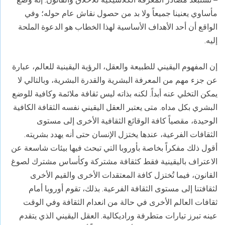
مأساوي يعنينا جميعاً ولا بد من حصول نقاش عام حوله؛ وفي
الواقع أن أحد الأهداف الأساسية لهذا الخطاب هو الدعوة الملحة
إليه.
إن المفهوم اليقيني للطبيعة والعقل، الرؤية اليقينية للعالم، عبارة
عن جزء مهم من المعرفة البشرية والقدرة البشرية، وبالتالي لا
يمكن التخلي عنه أبداً. لكنه بذاته ليس ثقافة ملائمة وكافية للوضع
البشري بكل مداه. متى يعتبر العقل اليقيني نفسه الثقافة الكافية
الوحيدة، مقصياً كافة الوقائع الثقافية الأخرى إلى مستوى
الثقافات الفرعية، عندها يختزل الإنسان حتى أنه يهدد بشريته.
أقول ذلك مفكراً بخاصة بأوروبا التي تبحث فيها بيئات شاسعة عن
الاعتراف باليقينية فقط كثقافة مشتركة وكأساس مشترك لصوغ
القانون، فيما تُختزل كافة المعتقدات الأخرى والقيم الأخرى
لثقافتنا إلى مستوى الثقافة الفرعية. بذلك، تقوم أوروبا أمام
ثقافات العالم الأخرى في حالة من انعدام الثقافة وفي الوقت
عينه تبرز تيارات متطرفة وراديكالية. العقل اليقيني الذي يتقدم