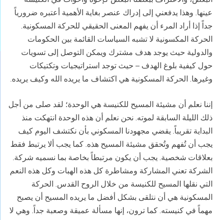
عينها. وهذا يدفعني إلى إدراك عنصر بغاية الأهمية أعتبره ضرورياً
جداً إذا أراد المرء أن يفهم المعنى الحقيقي للحركة المسكونية.
الحركة المكسونية لا تشبه السياسات القائمة بين الحكومات
والدولية حيث يوجد هدف مشترك ويمكن التوصل إلى تسويات
حول كيفية بلوغ الهدف – حيث توجد استراتيجيات وتكتيكات
وغيرها. الحركة المسكونية هي اكتشاف ما يريده الله وكيف يريده.
إننا نعلم أن مشيئة المسيح للكنيسة هي الوحدة؛ لقد صلى من أجل
ذلك الليلة السابقة لموته. نحن نعلم أن هذه الوحدة انتهكت منذ
البداية تقريباً. يقضي مجهودنا المسكوني بأن نكتشف اليوم كيف
يجب أن تُفهم وتُحقق مشيئة المسيح هذه. كما يجب ألا يرتبط فقط
بعلاقات شخصية. يجب أن يكون مرتبطاً بخاصة بما نسميه شركة.
الشركة تعني المشاركة ومشاطرة كل هذه الهبات وكل هذه النعم
التي نقلها المسيح للكنيسة من خلال الروح القدس. الحركة
المسكونية هي أن نتلقى بشكل أفضل ما يريده المسيح أن يصبح
مهماً في كنيسته. كما ترون، إنها مسألة عميقة وصعبة جداً. وهي لا