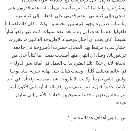
وميثوديين، ولطالما كنت مهتماً بمختلف أسباب عدم قدرتهم على
المجيء إلى كنيستي وعدم قدرتي على الذهاب إلى كنيستهم،
وبأسباب ضرورة وجود كنيستين مختلفتين. ولكن، كان ذلك اهتماماً
طفولياً. عندما عدت إلى روما بعد عدة سنوات كنت فيها راهباً شاباً
نشيطاً، كان يجب أن أختار موضوعاً لأطروحة الدكتوراه، فقررت
اختيار شيء مرتبط بهذا المجال. حضرت الأطروحة في جامعة
غريغوريانا، وقبل أن أنتهي منها أصبحت بمعنى ما كتاباً خال من
الحياة، لأنني خلال تلك الفترة بدأت العمل في أمانة سر الدولة –
في عالم مختلف كلياً – وبقيت هناك حتى نهاية حبرية البابا يوحنا
بولس الثاني تقريباً. وكانت الأطروحة شبه منسية. وفجأة، في أحد
الأيام، تحديداً قبل سنة ونصف من وفاة البابا، أرسلني لأكون أمين
سر مجلس تعزيز وحدة المسيحيين، فعادت الأمور إلى سابق
عهدها.
س: ما هي أهداف هذا المجلس؟