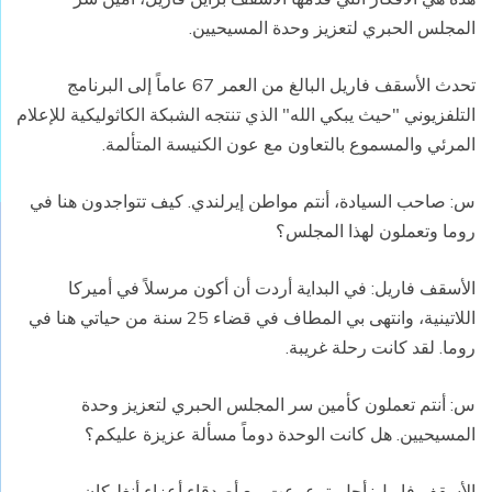
المجلس الحبري لتعزيز وحدة المسيحيين.
تحدث الأسقف فاريل البالغ من العمر 67 عاماً إلى البرنامج
التلفزيوني "حيث يبكي الله" الذي تنتجه الشبكة الكاثوليكية للإعلام
المرئي والمسموع بالتعاون مع عون الكنيسة المتألمة.
س: صاحب السيادة، أنتم مواطن إيرلندي. كيف تتواجدون هنا في
روما وتعملون لهذا المجلس؟
الأسقف فاريل: في البداية أردت أن أكون مرسلاً في أميركا
اللاتينية، وانتهى بي المطاف في قضاء 25 سنة من حياتي هنا في
روما. لقد كانت رحلة غريبة.
س: أنتم تعملون كأمين سر المجلس الحبري لتعزيز وحدة
المسيحيين. هل كانت الوحدة دوماً مسألة عزيزة عليكم؟
الأسقف فاريل: أجل. ترعرعت مع أصدقاء أعزاء أنغليكان