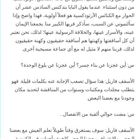
من دون استثناء. عندما يقول البابا بندكتس السادس عشر أن
الحوار مع الكنائس الأرثوذكسية هو فعلاً أولوية، فهذا واضح وإذا
سألتموني عن السبب، سأذكر قربها الكبير منا. يجمعنا الإيمان
عينه، والأسرار عينها، والخلافة الرسولية عينها؛ لذلك، نحن نعتبر
أن كل أساقفتها وكهنتها هم أساقفة حقيقيون وكهنة حقيقيون.
لذلك، قربنا منهم لا مثيل له مع أي جماعة مسيحية أخرى.
س: أين عجزنا عن بناء جسر؟ أين عجزنا عن بلوغ الوحدة؟
الأسقف فاريل: هذا سؤال تصعب الإجابة عنه بكلمات قليلة. فهو
يتطلب مجلدات ومكتبات وسنوات من المناقشة لتحديد مكان
وجودنا مع بعضنا البعض.
س: مضت حوالي ألفية من الانفصال…
الأسقف فاريل: سوف يستغرق وقتاً طويلاً تعلم العيش مع بعضنا
البعض، والاعتراف ببعضنا البعض كإخوة وأخوات في الكنيسة