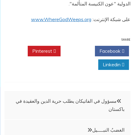
الدولية "عون الكنيسة المتألمة".
على شبكة الإنترنت:
www.WhereGodWeeps.org
SHARE
Pinterest
Twitter
Facebook
Linkedin
تصفّح
مسؤول في الفاتيكان يطلب حرية الدين والعقيدة في
باكستان
المقالات
الغضبُ النبــــيل