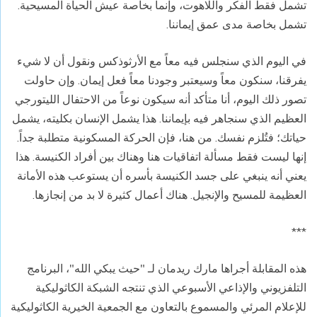
تشمل فقط الفكر واللاهوت، وإنما بخاصة عيش الحياة المسيحية.
تشمل بخاصة مدى عمق إيماننا.
في اليوم الذي سنجلس فيه معاً مع الأرثوذكس ونقول أن لا شيء
يفرقنا، سنكون معاً وسيعتبر وجودنا معاً فعل إيمان. وإن حاولت
تصور ذلك اليوم، أنا متأكد أنه سيكون نوعاً من الاحتفال الليتورجي
العظيم الذي سنجاهر فيه بإيماننا. هذا يشمل الإنسان بكليته، يشمل
حياتك؛ فتُلزم نفسك. من هنا، فإن الحركة المسكونية متطلبة جداً.
إنها ليست فقط مسألة اتفاقيات هنا وهناك بين أفراد الكنيسة. هذا
يعني أنه ينبغي على جسد الكنيسة بأسره أن يستوعب هذه الأمانة
العظيمة للمسيح والإنجيل. هناك أعمال كثيرة لا بد من إنجازها.
***
هذه المقابلة أجراها مارك ريدمان لـ "حيث يبكي الله"، البرنامج
التلفزيوني والإذاعي الأسبوعي الذي تنتجه الشبكة الكاثوليكية
للإعلام المرئي والمسموع بالتعاون مع الجمعية الخيرية الكاثوليكية