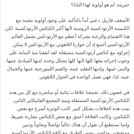
حبريته. لم هو أولوية لهذا البابا؟
الأسقف فاريل: دعني أبدأ بالتأكيد على وجود أولوية معينة مع
الكنيسة الأرثوذكسية الروسية لأنها أكبر الكنائس الأرثوذكسية. لكن
هذا الاهتمام والرغبة بشركة أعظم مع الأرثوذكس تشمل العالم
الأرثوذكسي أجمع إذ أن حوارنا اللاهوتي مع الأرثوذكس لا يمكن
إجراؤه مع كنائس أرثوذكسية مستقلة. لقد اتفقنا منذ البداية على
وجوب إجرائه معها كلها لأنها كلها تشكل وحدة. لديها المبادئ عينها،
والبنى عينها، ولديها التقليد عينه، والقيم الليتورجية عينها والجمال
عينه. لذا، فهي تعمل كواحدة في الحوار اللاهوتي.
في غضون ذلك، تجمعنا علاقات ثنائية أو مباشرة مع كل من هذه
الكنائس الأرثوذكسية المستقلة ومنذ المجمع الفاتيكاني الثاني،
نمت هذه العلاقات بشكل كبير. كانت الوتيرة أسرع مع بعض
الكنائس، وكانت العلاقة أعمق مع بعض الكنائس مقارنة بغيرها،
وإنما نستطيع أن نقول أن هناك حالياً تواصلاً وتعاوناً وديين
ومنفتحين ودائمين بشتى الطرق مع كافة الكنائس الأرثوذكسية