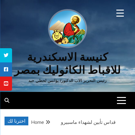
Ski
t
conten
كنيسة الاسكندرية
للاقباط الكاثوليك بمصر
رئيس التحرير الاب الدكتور/ يؤانس لحظي جيد
اخترنا لك
قداس تأبين لشهداء ماسبيرو
Home