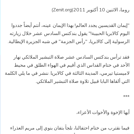
روما، الاثنين 10 أكتوبر 2011(Zenit.org)
"إيمان القديسين يجدد العالم! بهذا الإيمان عينه، أنتم أيضاً جددوا
اليوم كالابريا الحبيبة!" يقول بندكتس السادس عشر خلال زيارته
الرسولية إلى كالابريا، "رأس الجزمة" في شبه الجزيرة الإيطالية.
فقد ترأس بندكتس السادس عشر صلاة التبشير الملائكي نهار
الأحد في ختام القداس الذي أقيم في الهواء الطلق في محيط
لاميستيا تيرمي، المدينة الثالثة في كالابريا. ننشر في ما يلي الكلمة
التي ألقاها البابا قبيل تلاوة صلاة التبشير الملائكي.
***
أيها الإخوة والأخوات الأعزاء،
فيما نقترب من ختام احتفالنا، نلجأ بتفان بنوي إلى مريم العذراء