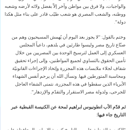
والواجبات، ولا فرق بين مواطن وآخر إلاّ بفضل ولائه لأرضه وشعبه
ووطنه، والشعب المصري هو شعب طيّب قادر على بناء مثل هكذا
دولة".
وختم بالقول: "لا يجوز بعد اليوم أن يُهمش المسيحيون وهم من
صنّاع تاريخ مصر وليسوا طارئين في بلدهم، داعياً المجلس
العسكري إلى العمل لترسيخ الوحدة بين المصريين من خلال
تأمين الحقوق بالتساوي لجميع المواطنين، وإلى إجراء تحقيق
شفاف لجلاء ملابسات هذه المجزرة وإتخاذ الإجراءات القانونيّة
ومحاسبة المتورطين فيها. ونسأل الله أن يرحم أنفس الشهداء
الأبرياء الذين سقطوا في هذه المجزرة، نتمنى الشفاء العاجل
للجرحى، ولدولة مصر الاستقرار والتقدّم والإزدهار".
ثم قدّم الأب انطونيوس ابراهيم لمحة
عن
الكنيسة
القبطية
عبر
التاريخ جاء فيها
:
"الكنيسة القبطية على مر التاريخ كنيسة الايمان والمحافظة عليه