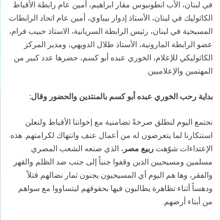
في لبنان، الأب انطونيوس مقار ابراهيم، أمين عام رابطة الأقباط
الكاثوليك في لبنان، الأستاذ إدوار بيباوي، أمين عام اتحاد الرابطات
المسيحية في لبنان، رئيس الرابطة السريانية، الاستاذ حبيب فرام،
عضو الرابطة المارونية، الأستاذ طلال الدويهي، ومدير المركز
الكاثوليكي للإعلام، الخوري عبده أبو كسم، حضرها عدد كبير من
المهتمين والإعلاميين.
بداية رحب الخوري عبده أبو كسم بالمنتدين والحضور وقال
:
نجتمع اليوم لنطلق صرخةً تضامنية مع إخواننا الأقباط ولنعلن
استنكارنا لما يتعرضون له من أعمال عنف وانتهاك لكرامتهم. هذه
الإعتداءات شوّهت
ربيع مصر
، الذي صنعه الشعب المصري
مسلمين ومسيحيين الذين وقفوا جنباً إلى جنب ضد الظلم والقهر
والفقر، وها هم اليوم أي المسيحيون يجنون ثمار نضالهم قتلاً
ودهساً أثناء تظاهرة يطالبون فيها بحقوقهم ليتساووا مع سواهم
من أبناء أرضهم.