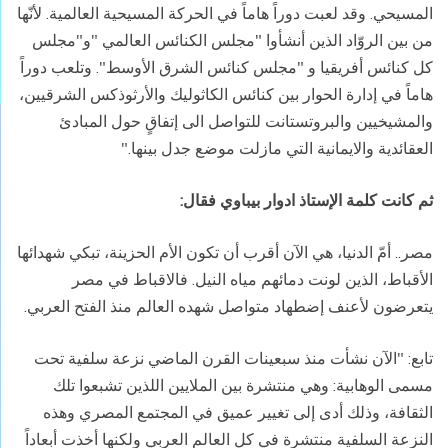
المسيحي. وقد لعبت دوراً هاماً في الحركة المسيحية العالمية. لأنّها
من بين الروّاد الذين أنشأوا "مجلس الكنائس العالمي "و"مجلس
كل كنائس أفريقيا و "مجلس كنائس الشرق الأوسط". وتلعب دوراً
هاماً في إدارة الحوار بين كنائس الكاثوليك والأرثوذكس الشرقيين،
والمشيخيين والبروتستانت للتواصل الى إتفاقٍ حول المبادئ
العقائدية والايمانية التي مازلت موضع جدل بينها."
ثم كانت كلمة الإستاذ ادوار بيباوي فقال
:
مصر.. أمّ الدنيا، هي الآن أقرب أن تكون الأم الحزينة، تبكي شهدائها
الأقباط، الذين لونت دمائهم مياه النيل. فالاقباط في مصر
يتعرضون لأعنف إضطهاد متواصل شهده العالم منذ الفتح العربي.
تابع: "الآن نشأت منذ سبعينات القرن الماضي نزعة سلفية تحت
مسمى الوهابية: وهي منتشرة بين الملايين اللذين تشبعوا تلك
الثقافة، وذلك أدى إلى تغيير عميق في المجتمع المصري وهذه
النزعة السلفية منتشرة في كل العالم العربي ولكنها أخذت أبعاداً