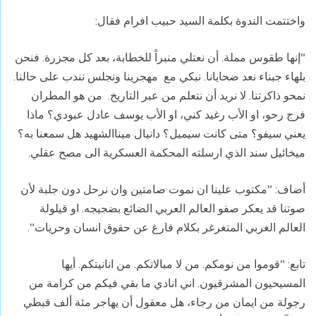
واختتمت الندوة بكلمة السيد حبيب افرام فقال:
"إنها طقوس مملة. أن نعتلي منبراً للخطابة، بعد كل مجزرة. فنحن
بلهاء جبناء نعد ضحايانا. نبكي مع مهجرينا ونجلس نندب على حالنا.
نمحو ذاكرتنا. لا نريد أن نتعلم من عبر التاريخ. من هو المطران
فرج رحو، او الأب رغيد كني، او الأب يوسف عادل عبودي؟ ماذا
يعني سيفو؟ متى كانت سيميل؟ دانيال ميناالشهيد هل سمعنا به؟
ميخائيل سند الذي ارسلته المحكمة العسكرية الى مصح عقلي.
أضاف: "مكتوب علينا ان نموت صامتين وان نرحل دون جلبة لأن
صوتنا قد يعكر صفو العالم العربي الضائع بضجيجه. او قيلولة
العالم الغربي المتغرغر بكلام فارغ عن حقوق انسان وحريات".
تابع: "قوموا من نومكم. من لا مبالاتكم. من انانيتكم. أيها
المسيحيون المشرقيون. اني انادي ما بقي فيكم من كرامة من
رجولة من ايمان من رجاء، هل معقول أن يهاجر مئة ألف قبطي