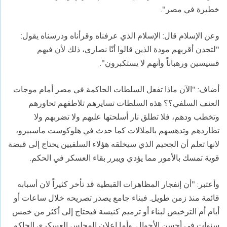
خطيرة في مصر".
وعن الإسلام قال: الإسلام الذي عرفناه وقرأناه ودرسناه يقول:
"لتجدن أقربهم مودة الذين قالوا أنّا نصارى، ذلك لأن فيهم
قسيسين ورهباناً وأنهم لا يستكبرون".
أضاف: "الآن ماذا تفعل السلطات الحاكمة في مصر أمام موجات
العنف السلفي؟؟ هذه السلطات تسايرهم تلاطفهم تحاورهم
وتخطب ودهم، فلا تطلق نار أسلحتها عليهم ولا تضربهم ولا
تطاردهم وتدهسهم بالملالات كما حدث في هلوكوست ماسبيرو،
لانها تعلم أن الجحيم الذي سيخلقه هؤلاء السلفيين يحتاج إلى قبضة
قوية تمسك بالأمور مما يؤدي ويبرر بقاء العسكر في الحكم.
وأعتبر: "أن إنفجار المظاهرات القبطية قد تأخر كثيراً لان أسبابه
قائمة منذ زمن طويل. فبناء جامع يصدر تصريحه خلال ساعات أو
أيام أم الترخيص لبناء أو ترميم كنيسة فيحتاج إلى أكثر من خمس
سنوات في أحسن الأحوال. وأما إعلان المجلس العسكري الحاكم