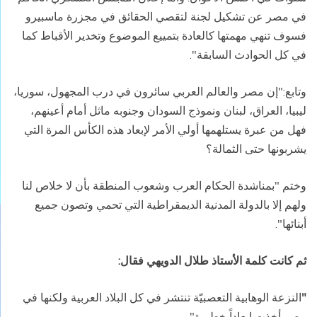
في مصر عن تشكيل لجنة لتقصي الحقائق في مجزرة ماسبيرو
فسوف تنهي مهمتها كالعادة بتمييع الموضوع وتخدير الأقباط كما
في كل الحوادث السابقة".
وتابع:"إن مصر والعالم العربي سائرون في درب المجهول، سوريا،
ليبيا، العراق، لبنان ونموذج السودان وجنوبه ماثل أمام أعينهم،
فهل من عبرة يستلهمها أولي الأمر لإبعاد هذه الكأس المرة التي
يشربونها حتى الثمالة؟
وختم "بمناشدة الحكام العرب وشعوب المنطقة بأن لا خلاص لنا
ولهم إلا بالدولة المدنية الديمقراطية التي تحمي وتصون جميع
أبنائها".
ثم كانت كلمة الأستاذ طلال الدويهي فقال
:
"
النزعة الوهابية التعصبيّة تنتشر في كل البلاد العربية ولكنها في
مصر أخذت ابعاداً خطيرة".