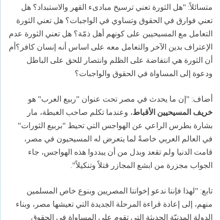
متسائلاً: "هل الثورة تعني ترسيخ مبادىء القهر والاستبداد؟ هل
تعني فوارق في الحقوق وتساوي في الواجبات؟ هل تعني الثورة
التعامل مع المسيحيين على كونهم أهل ذمّة؟ هل تعني الثورة عدم
الإعتراف بدين الآخر والتعامل معه على اساس أنه إنسان كافر؟أم
أن الثورة هي انتفاضة على الظلم وانتصار للحق على الباطل
ودعوة إلى المساواة في الحقوق والواجبات؟
أضاف: "إن ما يحدث في مصر تحت عنوان "ربيع العرب" هو
خريف المسيحيين الأقباط
، وعندما تكلم صاحب الغبطة، مار
بشارة بطرس الراعي عن الهواجس التي تحيط "بربيع الثورات"
في العالم العربي خاصةً لما يتعرض له المسيحيون في مصر،
قامت الدنيا ولم تقعد وبدل من أن يبددوا هذه الهواجس، جاء
الجواب مجزرة من ابشع المجازر قتلاً وتنكيلاً".
تابع: "لهذا فإننا ندعو إخواننا المصريين وبنوع خاص المسلمين
منهم، إلى إعادة قراءة المرحلة الجديدة التي تعيشها مصر، وبناء
الدولة المدنيّة الحديثة التي تقوم على المساواة في الحقوق