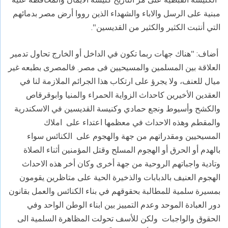
مبنية على الرسل والاباء والشهداء الذين رووا أرض مصر بدمائهم
التي أنتبت الكثير والكثير من القديسين".
أضاف: "هناك جهات ربما تكون في الداخل أو الخارج تحاول تدمير
العلاقة بين المسلمين والمسيحيين فى مصر. فالمصرى بطبعه غير
ميال للعنف، ولا يجرؤ على ارتكاب هذا الجرائم الملازمة لنا في
العقدين الأخيرين كاحداث الزواية الحمراء والمنيا وابوقرقاص
والكشح وأسيوط ونجع حمادي وكنيسة القديسين في الاسكندرية
والمقطم وهذه الاحداث في معظمها اعتداء على املاك
المسيحيين ومقدراتهم من جهة والهجوم على الكنائس سواء
بالهدم أو الحرق أو الهجوم المسلح وقتل المؤمنين أثناء الصلاة
وتادية واجباتهم الروحية من جهة أخرى وكان أخر هذه الاحداث
الهجوم العنيف بالدبابات والذخيرة الحية على متاظرين يقومون
بمسيرة سلمية للمطالبة بحقوقهم في بناء الكنائس والعمل بقانون
دور العبادة الموحد وعدم التمييز بين ابناء الوطن الواحد وفي
الحقوق والواجبات ولكن للأسف تحولت المظاهرة السلمية الى