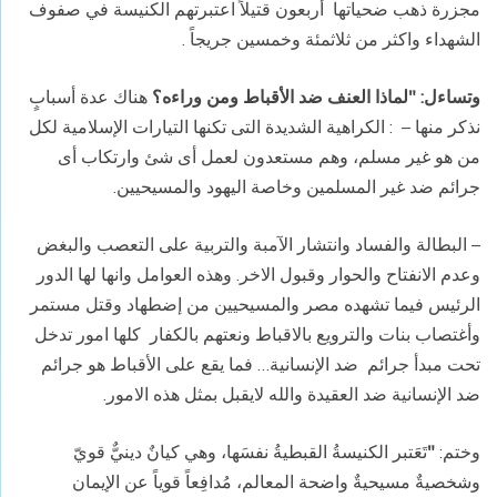
مجزرة ذهب ضحياتها أربعون قتيلاً اعتبرتهم الكنيسة في صفوف
الشهداء واكثر من ثلاثمئة وخمسين جريجاً .
وتساءل
: "
لماذا
العنف
ضد
الأقباط
ومن
وراءه؟
هناك عدة أسبابٍ
نذكر منها – : الكراهية الشديدة التى تكنها التيارات الإسلامية لكل
من هو غير مسلم، وهم مستعدون لعمل أى شئ وارتكاب أى
جرائم ضد غير المسلمين وخاصة اليهود والمسيحيين.
– البطالة والفساد وانتشار الآمبة والتربية على التعصب والبغض
وعدم الانفتاح والحوار وقبول الاخر. وهذه العوامل وانها لها الدور
الرئيس فيما تشهده مصر والمسيحيين من إضطهاد وقتل مستمر
وأغتصاب بنات والترويع بالاقباط ونعتهم بالكفار كلها امور تدخل
تحت مبدأ جرائم ضد الإنسانية… فما يقع على الأقباط هو جرائم
ضد الإنسانية ضد العقيدة والله لايقبل بمثل هذه الامور.
وختم:
"
تَعَتبر الكنيسةُ القبطيةُ نفسَها، وهي كيانٌ دينيٌّ قويّ
وشخصيةٌ مسيحيةٌ واضحة المعالم، مُدافِعاً قوياً عن الإيمان