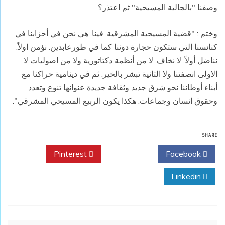
وصفنا "بالجالية المسيحية" ثم اعتذر؟
وختم : "قضية المسيحية المشرقية. فينا. هي نحن في أحزابنا في
كنائسنا التي ستكون حجارة دوننا كما في طورعابدين. نؤمن اولاً.
نناضل أولاً. لا نخاف. لا من أنظمة دكتاتورية ولا من اصوليات لا
الاولى انصفتنا ولا الثانية تبشر بالخير. ثم في دينامية حراكنا مع
أبناء أوطاننا نحو شرق جديد وثقافة جديدة عنوانها تنوع وتعدد
وحقوق انسان وجماعات. هكذا يكون الربيع المسيحي المشرقي".
SHARE
Pinterest
Twitter
Facebook
Linkedin