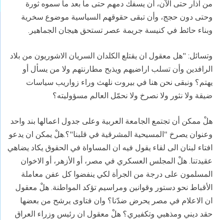
من آذار حتى الآن، أن يسفك دمهم حتى ما بعد ما سموه ثورة
وحتى دون حجج، وأن تبقى حقوقهم السياسية موضوع سخرية
وبناء حائط في كنيسة جريمة عصر تستحق هيجان الجماهير.
وتسائل: "هل معقول ان يقتلع الكلدان السريان الاشوريون من بلاد
الرافدين وأن تسلب اراضيهم ويذبح مطارنتهم ولا من يسأل أو
يهتم؟ ونبقى نحن هنا في بيروت نلهث وراء زواريب سياسات
ضيقة ولا نثور ولا نصرخ ولا نحمّل العالم مسؤوليته؟
هلْ ممكن أن تجتمع الجامعة العربية وعلى جدول اعمالها بند واحد
وعنوان يصرخ "المسيحية المشرقية في قلبنا"؟.هلْ يمكن ان يدعو
افتاء لبنان الى لقاء يقول فيه ان المساواة في الحقوق يكاد يضاهي
عقيدتنا. هلْ المجلس العسكري في مصر، أو الأزهر، أو الاخوان
المسلمون على درجة من الجرأة لكي ينفضوا كل عفن معاملة
الأقباط نحو دستور وقوانين ومراسيم تؤكد المواطنة. هلْ معقول
ان الاعلام في مصر يحرض ضدّنا؟ وان فتاوى يرشح من بعضها
حقد ديني ومذهبي وتكفيري؟ هلْ معقول ان رئيس وزراء العراق