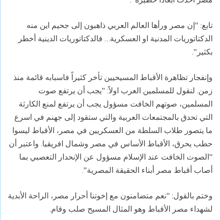
تابع: "إن مصر ورأها العالم العربي ذاهبون إلى جحيم اين منه
الدكتاتوريات المدنية او العسكرية… فالدكتاتوريات الدينية أخطر
بكثير".
وإنفجار تظاهرة الأقباط المسيحيين تأخر كثيراً فاسبابه قائمة منذ
زمن. لنقول للمسلمين العرب اولاً: "يجب أن يرتفع صوت
المسلمين، صوتهم الخافت مسؤول يجب أن يرتفع لمنع الكارثة
التي تحدق بالمجتمعات العربية والتي ستقود إلى جهنم في اسرع
ما يتصور طلاب السلطة من العسكريين في مصر، الأقباط ليسوا
حطب يحرق، الأقباط الأساس في مصر وشمال افريقيا. واعتبر أن
"الصوت الخافت عند الإسلام مسؤول عن الإنحدار التعصبي بما
أصاب أقباط مصر أبناء الحقيقة المصرية".
وختم بالقول: "نعم متضامنون مع إخوتنا أحرار مصر، الراحة الأبدية
لشهداء مصر الأقباط وهو المثال المسيح صلب وقام.