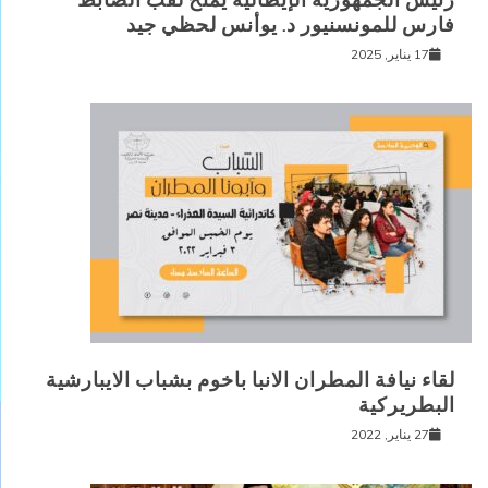
رئيس الجمهورية الإيطالية يمنح لقب الضابط
فارس للمونسنيور د. يوأنس لحظي جيد
17 يناير, 2025
لقاء نيافة المطران الانبا باخوم بشباب الايبارشية
البطريركية
27 يناير, 2022