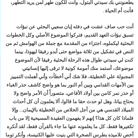
يطعنونني بك سيدتي البتول، وأنت للكون طُهر لمن يريد التطهر،
فأنت أم
الحياة
.
أنت حب صاف عشت في دفئه إبان سعيي البحثي عن نبؤات
تسبق نبؤات العهد
القديم، فتركوا الموضوع الأصلي وكل الخطوات
البحثية ليكملوه، اجتزاء من
المقدمة مع جملة من الهوامش ثم من
النص في تشكيل من ثلاثة مواضع حتى أبدو رفيقا
ليهوذا، بينما
كنت
لي سيدتي طوال هذه الرحلة البحثية رفيقا لأن الموضوع
موضوعك،
أستمد منك أمومة كونية لا ترقى إليها إنسانيتي
المجبولة علي الخطيئة، فلا شك أني
أخطأت وأني أهملت التمييز
بين الأمهات القدامي وبين أم
النور
بما
هو واضح كاشف حذر الغباء
أو حذر نمر كامن بين أولاد الأفاعي، متصوراً أن الأمر
واضح ولا
يحتاج بيانا، وهل لو حدث حقا ما قالوا، ألا يعلمون أن كل أحداث
الميلاد
القدسي هي من أجل الخلاص من الخطيئة بالإيمان… وإلا
فلماذا كان كل هذا؟ إنهم
لا يفهمون العقيدة المسيحية إلا من باب
تكفيرها فقط، كل ما يعلمونه عنها ما جاء
بالقرآن فقط، لقد أنكره
أخص تلاميذه بطرس الصخرة التي بنيت عليها الكنيسة، وأنكر
توما