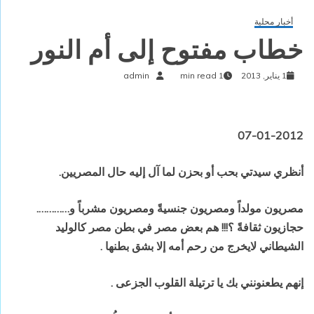
أخبار محلية
خطاب مفتوح إلى أم النور
1 يناير, 2013
1 min read
admin
07-01-2012
أنظري سيدتي بحب أو بحزن لما آل
إليه حال المصريين
.
مصريون مولداً ومصريون جنسيةً ومصريون مشرباً و………….
حجازيون
ثقافةً ؟!!! هم بعض مصر في بطن مصر كالوليد
الشيطاني لايخرج من رحم أمه إلا بشق
بطنها
.
إنهم يطعنونني بك يا ترتيلة القلوب الجزعى
.