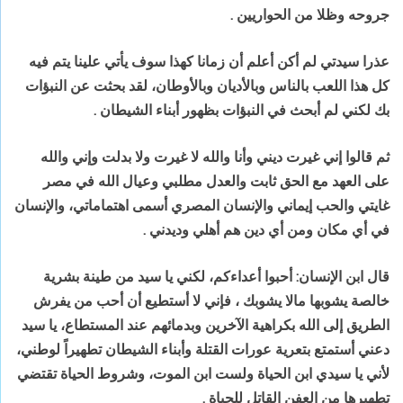
جروحه وظلا من الحواريين
.
عذرا سيدتي لم أكن أعلم أن زمانا كهذا سوف يأتي علينا
يتم فيه
كل هذا اللعب بالناس وبالأديان وبالأوطان، لقد بحثت عن النبؤات
بك لكني لم
أبحث في النبؤات بظهور أبناء الشيطان
.
ثم قالوا إني غيرت ديني وأنا والله لا غيرت ولا بدلت
وإني والله
على العهد مع الحق ثابت والعدل مطلبي وعيال الله في مصر
غايتي والحب
إيماني والإنسان المصري أسمى اهتماماتي، والإنسان
في أي مكان ومن أي دين هم أهلي
وديدني
.
قال ابن الإنسان: أحبوا أعداءكم، لكني يا سيد من طينة بشرية
خالصة
يشوبها مالا يشوبك ، فإني لا أستطيع أن أحب من يفرش
الطريق إلى الله بكراهية
الآخرين وبدمائهم عند المستطاع، يا سيد
دعني أستمتع بتعرية عورات القتلة وأبناء
الشيطان تطهيراً لوطني،
لأني يا سيدي ابن الحياة ولست ابن الموت، وشروط الحياة
تقتضي
تطهيرها من العفن القاتل للحياة
.