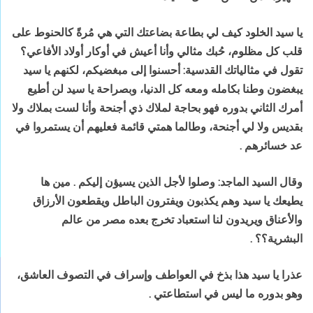
يا سيد الخلود كيف لي بطاعة بضاعتك التي
هي مُرةً كالحنوط على
قلب كل مظلوم، حُبك مثالي وأنا أعيش في أوكار أولاد الأفاعي؟
تقول في مثالياتك القدسية: أحسنوا إلى مبغضيكم، لكنهم يا سيد
يبغضون وطنا بكامله
ومعه كل الدنيا، وبصراحة يا سيد لن أطيع
أمرك الثاني بدوره فهو بحاجة لملاك ذي
أجنحة وأنا لست بملاك ولا
بقديس ولا لي أجنحة، وطالما همتي قائمة فعليهم أن
يستمروا في
عد خسائرهم
.
وقال السيد الماجد: وصلوا لأجل الذين يسيؤن إليكم
.
مين ها
يطيعك يا سيد وهم يكذبون ويفترون الباطل ويقطعون الأرزاق
والأعناق ويريدون لنا
استعباد تخرج بعده مصر من عالم
البشرية؟؟
.
عذرا يا سيد هذا بذخ في العواطف وإسراف في
التصوف العاشق،
وهو بدوره ما ليس في استطاعتي
.