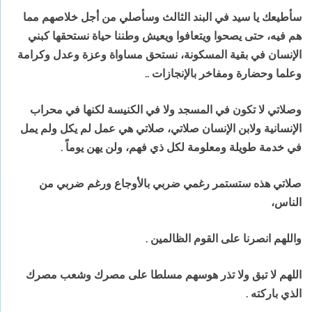
سأطيعك يا سيد في البند الثالث وسأصلي من
أجل خلاصهم مما
هم فيه، حتى يصحوا ويتعافوا ويعيش وطننا حياة نستحقها كبني
الإنسان
في بقية المسكونة، نستحق مساواة وعزة وعدل وكرامة
وعلما وحضارة ومفاخر بالإنجازات
..
وصلاتي
لا تكون في المسجد ولا في الكنيسة لكنها في محراب
الإنسانية ولابن الإنسان صلاتي،
صلاتي هي عمل لم يكل ولم يمل
في خدمة طويلة ومعلومة لكل ذي فهم، ولن يهن يوماً
.
صلاتي
هذه ستستمر رغمي ضربي بالأوجاع ورغم ضربي من
الناس،
واللهم انصرنا على القوم الظالمين
.
اللهم
لا تبق ولا تذر هوسهم مسلطا على مصرك وشعب مصرك
الذي باركته
.