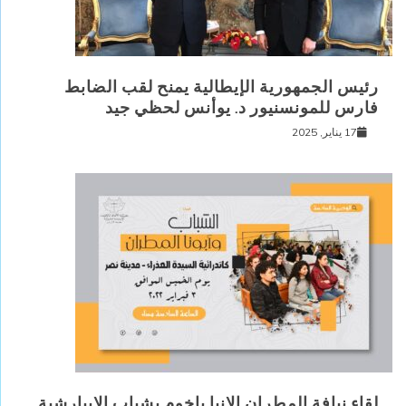
رئيس الجمهورية الإيطالية يمنح لقب الضابط
فارس للمونسنيور د. يوأنس لحظي جيد
17 يناير, 2025
لقاء نيافة المطران الانبا باخوم بشباب الايبارشية