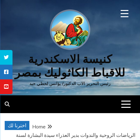
Ski
t
conten
كنيسة الاسكندرية
للاقباط الكاثوليك بمصر
رئيس التحرير الاب الدكتور/ يؤانس لحظي جيد
اخترنا لك
Home
الرياضات الروحية والندوات بدير العذراء سيدة البشارة لسنة