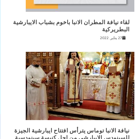
لقاء نيافة المطران الانبا باخوم بشباب الايبارشية
البطريركية
27 يناير, 2022
نيافة الانبا توماس يترأس افتتاح ايبارشية الجيزة
للسينودس الايبارشى من اجل كنيسة سينودسية