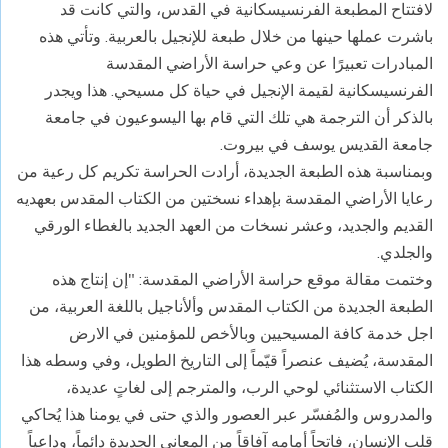
لافتتاح المطبعة الفرنسيسكانية في القدس، والتي كانت قد
باشرت عملها حينها من خلال طبعة للإنجيل بالعربية. وتأتي هذه
المبادرات تعبيرًا عن وعي حراسة الأراضي المقدسة
الفرنسيسكانية لقيمة الإنجيل في حياة كل مسيحي. هذا ويجدر
بالذكر أن الترجمة هي تلك التي قام بها اليسوعيون في جامعة
جامعة القديس يوسف في بيروت.
وبمناسبة هذه الطبعة الجديدة، أرادت الحراسة تكريم كل رعية من
رعايا الأراضي المقدسة بإهداء نسختين من الكتاب المقدس بعهديه
القديم والجديد، وعشر نسخات من العهد الجديد بالغطاء الورقي
والجلدي.
وختمت مقالة موقع حراسة الأراضي المقدسة: "إن إنتاج هذه
الطبعة الجديدة من الكتاب المقدس وألأناجيل باللغة العربية، من
اجل خدمة كافة المسيحيين وبالأخص للمؤمنين في الارض
المقدسة، يُضيف عنصراً قيّماً إلى التاريخ الطويل، وفي وسطه هذا
الكتاب الاستثنائي لوحي الرب، والمترجم إلى لغاتٍ عديدة،
والمدروس والمُفسّر عبر العصور والذي حتى في يومنا هذا يُحاكي
قلب الإنسان، فاتحاً أمامه آفاقاً من المعاني الجديدة دائماً، وداعياً