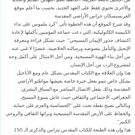
والأخرى تحتوي فقط على العهد الجديد، بحسب ما أعلم موقع
الفرنسيسكان حراس الأراضي المقدسة.
وقد شرح الموقع أن هذه الخطوة تأتي "كرد ملموس على نداء
الكنيسة الكاثوليكية، التي دعت جماعة المؤمنين بأكملها لإعادة
اكتشاف جذور الإيمان المسيحي" حيث تشكل قراءة ومعرفة
الإنجيل والتأمل بنصوصه ورسالته الخلاصية، عنصرًا لا غنى عنه
من أجل بناء الهوية المسيحية، ومن أجل الامتثال على أكمل وجه
لمشروع الرب من أجل الإنسان.
هذا وإن العلاقة مع الكتاب المقدس بشكل عام ومع الأناجيل
بشكل خاص تنمو بفعل خبرة خاصة يعيشها مواطنو الأراضي
المقدسة وذلك بفعل الاتصال المباشر مع السياق البشري،
الجغرافي، الاجتماعي والثقافي حيث عاش يسوع المسيح،
وبالتالي تصبح نقطة تحث على "الحساسية والعزم على حماية
والحفاظ على الأرض المقدسة المسيحية وتراثها الثقافي والروحي
الكبير".
هذا وإن هذه الطبعة للكتاب المقدس تتزامن والذكرى الـ 150