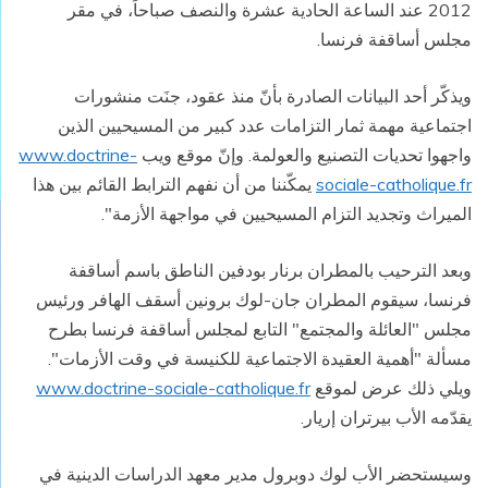
2012 عند الساعة الحادية عشرة والنصف صباحاً، في مقر
مجلس أساقفة فرنسا.
ويذكّر أحد البيانات الصادرة بأنّ منذ عقود، جنَت منشورات
اجتماعية مهمة ثمار التزامات عدد كبير من المسيحيين الذين
واجهوا تحديات التصنيع والعولمة. وإنّ موقع ويب
www.doctrine-
sociale-catholique.fr
يمكّننا من أن نفهم الترابط القائم بين هذا
الميراث وتجديد التزام المسيحيين في مواجهة الأزمة".
وبعد الترحيب بالمطران برنار بودفين الناطق باسم أساقفة
فرنسا، سيقوم المطران جان-لوك برونين أسقف الهافر ورئيس
مجلس "العائلة والمجتمع" التابع لمجلس أساقفة فرنسا بطرح
مسألة "أهمية العقيدة الاجتماعية للكنيسة في وقت الأزمات".
ويلي ذلك عرض لموقع
www.doctrine-sociale-catholique.fr
يقدّمه الأب بيرتران إريار.
وسيستحضر الأب لوك دوبرول مدير معهد الدراسات الدينية في